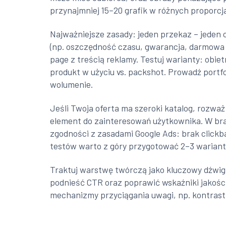
przynajmniej 15–20 grafik w różnych proporcj
Najważniejsze zasady: jeden przekaz – jeden 
(np. oszczędność czasu, gwarancja, darmowa d
page z treścią reklamy. Testuj warianty: obietn
produkt w użyciu vs. packshot. Prowadź portf
wolumenie.
Jeśli Twoja oferta ma szeroki katalog, roz
element do zainteresowań użytkownika. W bran
zgodności z zasadami Google Ads: brak click
testów warto z góry przygotować 2–3 wariant
Traktuj warstwę twórczą jako kluczowy dźwig
podnieść CTR oraz poprawić wskaźniki jakości 
mechanizmy przyciągania uwagi, np. kontrast k