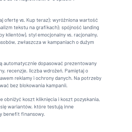
j ofertę vs. Kup teraz); wyróżniona wartość
lizm tekstu na grafikach); spójność landing
py klientów), styl emocjonalny vs. racjonalny,
% zasobów, zwłaszcza w kampaniach o dużym
lają automatycznie dopasować prezentowany
, recenzje, liczba wdrożeń. Pamiętaj o
rawem reklamy i ochrony danych. Na potrzeby
ować bez blokowania kampanii.
 obniżyć koszt kliknięcia i koszt pozyskania,
się wariantów, które testują inne
y benefit finansowy.