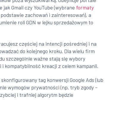
ików poza wyszukiwarką. Obejmuje portale
kie jak Gmail czy YouTube (wybrane
formaty
a podstawie zachowań i zainteresowań), a
zumienie roli GDN w lejku sprzedażowym to
cujesz częściej na intencji pośredniej i na
wadzać do kolejnego kroku. Dla wielu firm
u szczególnie ważne stają się wybory
 i kompatybilność kreacji z celem kampanii.
skonfigurowany tag konwersji Google Ads (lub
nie wymogów prywatności (np. tryb zgody –
bciej i trafniej algorytm będzie