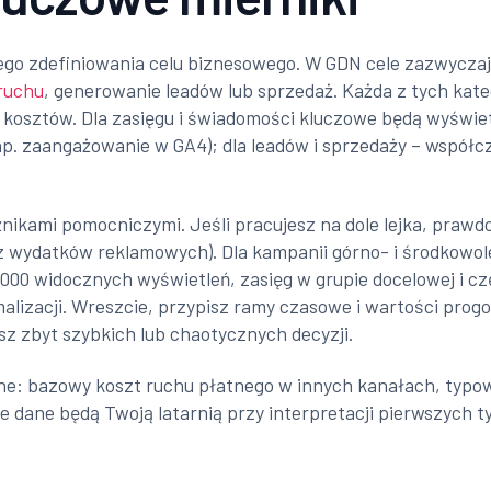
ego zdefiniowania celu biznesowego. W GDN cele zazwyczaj
ruchu
, generowanie leadów lub sprzedaż. Każda z tych kate
kosztów. Dla zasięgu i świadomości kluczowe będą wyświetle
 (np. zaangażowanie w GA4); dla leadów i sprzedaży – współc
źnikami pomocniczymi. Jeśli pracujesz na dole lejka, praw
z wydatków reklamowych). Dla kampanii górno- i środkowole
000 widocznych wyświetleń, zasięg w grupie docelowej i cz
malizacji. Wreszcie, przypisz ramy czasowe i wartości progo
sz zbyt szybkich lub chaotycznych decyzji.
yjne: bazowy koszt ruchu płatnego w innych kanałach, typow
 dane będą Twoją latarnią przy interpretacji pierwszych ty