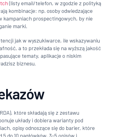
tch
(listy email/telefon, w zgodzie z polityką
łają kombinacje: np. osoby odwiedzające
 w kampaniach prospectingowych, by nie
ganie marki.
tencji jak w wyszukiwarce, ile wskazywaniu
fność, a to przekłada się na wyższą jakość
epasujące tematy, aplikacje o niskim
wadzisz biznesu.
zekazów
DA), które składają się z zestawu
onuje układy i dobiera warianty pod
ach, opisy odnoszące się do barier, które
d 5 do 10 nagłówków, 3–5 opisów i