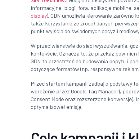
Sieć reklamowa
Google to ekosystem powierzc
informacyjne, blogi, fora, aplikacje mobilne, 
display
). GDN umożliwia kierowanie zarówno ko
także korzystanie ze źródeł danych pierwszej
punkt wyjścia do świadomych decyzji mediow
W przeciwieństwie do sieci wyszukiwania, gdzi
kontekście. Oznacza to, że przekaz powinien 
GDN to przestrzeń do budowania popytu i pon
dotyczące formatów (np. responsywne reklamy 
Przed startem kampanii zadbaj o podstawy te
wdrożenie przez Google Tag Manager), popraw
Consent Mode oraz rozszerzone konwersje). Im 
optymalizował emisję.
Cele kampanii i 