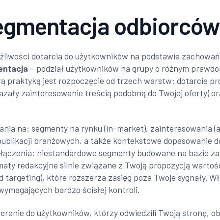
segmentacja odbiorców
iwości dotarcia do użytkowników na podstawie zachowań, za
entacja
– podział użytkowników na grupy o różnym prawdop
ą praktyką jest rozpoczęcie od trzech warstw: dotarcie p
kazały zainteresowanie treścią podobną do Twojej oferty)
ia na: segmenty na rynku (in-market), zainteresowania (a
 publikacji branżowych, a także kontekstowe dopasowanie 
 połączenia: niestandardowe segmenty budowane na bazie 
ty redakcyjne silnie związane z Twoją propozycją wartości
targeting), które rozszerza zasięg poza Twoje sygnały. Włąc
ymagających bardzo ścisłej kontroli.
eranie do użytkowników, którzy odwiedzili Twoją stronę, obe