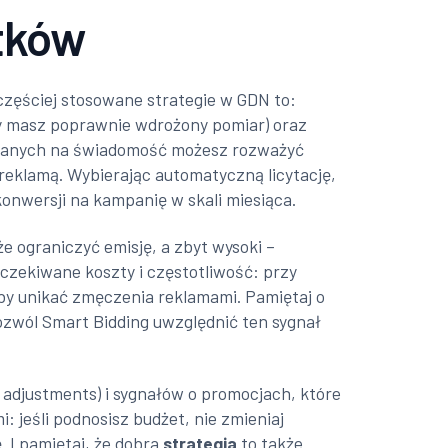
tków
częściej stosowane strategie w GDN to:
gdy masz poprawnie wdrożony pomiar) oraz
wanych na świadomość możesz rozważyć
reklamą. Wybierając automatyczną licytację,
 konwersji na kampanię w skali miesiąca.
że ograniczyć emisję, a zbyt wysoki –
oczekiwane koszty i częstotliwość: przy
by unikać zmęczenia reklamami. Pamiętaj o
pozwól Smart Bidding uwzględnić ten sygnał
 adjustments) i sygnałów o promocjach, które
jeśli podnosisz budżet, nie zmieniaj
ę. I pamiętaj, że dobra
strategia
to także