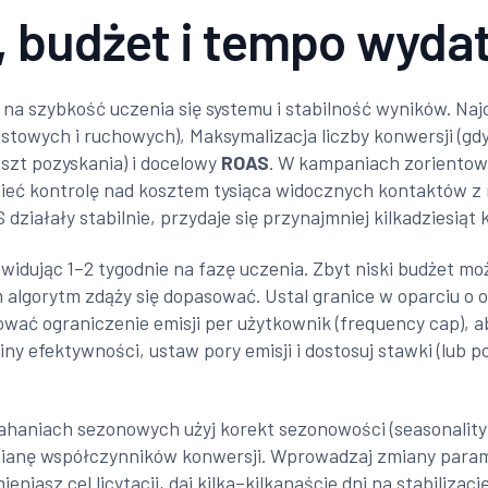
, budżet i tempo wyda
na szybkość uczenia się systemu i stabilność wyników. Naj
 testowych i ruchowych), Maksymalizacja liczby konwersji (
szt pozyskania) i docelowy
ROAS
. W kampaniach zoriento
mieć kontrolę nad kosztem tysiąca widocznych kontaktów z 
działały stabilnie, przydaje się przynajmniej kilkadziesiąt
ewidując 1–2 tygodnie na fazę uczenia. Zbyt niski budżet mo
m algorytm zdąży się dopasować. Ustal granice w oparciu o 
wać ograniczenie emisji per użytkownik (frequency cap), a
ny efektywności, ustaw pory emisji i dostosuj stawki (lub 
ahaniach sezonowych użyj korekt sezonowości (seasonality
ianę współczynników konwersji. Wprowadzaj zmiany parami: 
iasz cel licytacji, daj kilka–kilkanaście dni na stabilizacj