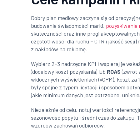
Dobry plan mediowy zaczyna się od precyzyjn
budowanie świadomości marki,
pozyskiwanie 
skuteczności oraz inne progi akceptowalnych 
częstotliwość; dla ruchu – CTR i jakość sesji
z nakładów na reklamę.
Wybierz 2–3 nadrzędne KPI i wspieraj je wska
(docelowy koszt pozyskania) lub
ROAS
(zwrot 
widocznych wyświetleniach (vCPM), koszt za 1
były spójne z typem licytacji i sposobem opty
jakie minimum danych jest potrzebne, uniknie
Niezależnie od celu, notuj wartości referenc
sezonowość popytu i średni czas do zakupu. Te
wzorców zachowań odbiorców.