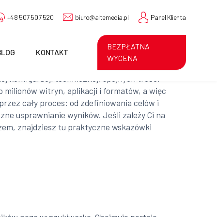
+48 507 507 520
biuro@altemedia.pl
Panel Klienta
BEZPŁATNA
BLOG
KONTAKT
WYCENA
 konfiguracji technicznej, spójnych treści
milionów witryn, aplikacji i formatów, a więc
rzez cały proces: od zdefiniowania celów i
zne usprawnianie wyników. Jeśli zależy Ci na
zem, znajdziesz tu praktyczne wskazówki