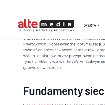
OFERTA
Alte
Skuteczne prowadzenie kampanii w sieci rekl
kreatywnych i konsekwentnej optymalizacji. Si
Media
również do zróżnicowanych kontekstów i etap
wyboru odbiorców, przez przygotowanie kreacj
tym, by reklamy wyświetlały się właściwym 
gotowe do wdrożenia.
Fundamenty siec