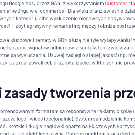
 tagu Google Ads, przez GA4, z wykorzystaniem
Customer Ma
remarketingu w e-commerce). Dla wielu branż świetnie dzia
rewnych kategorii; albo wykluczenie niedawnych nabywców
wości – zbyt agresywny remarketing męczy i obniża postrze
wa kluczowe i tematy w GDN służą nie tyle wyłapywaniu in
tne łączenie sygnałów odbiorców z kontekstem zwiększa tra
otne są wykluczenia. Usuwaj zasięgi o słabej jakości (np. ni
 już zrealizowali cel, oraz lokalizacje, w których nie pro
 i zasady tworzenia pr
komendowanym formatem są responsywne reklamy display (R
zów, logo i wideo (opcjonalnie). System samodzielnie komp
: krótkie i długie nagłówki oparte na kluczowych korzyści
rodukt lub efekt jego użycia. Dobrym punktem startu jest o