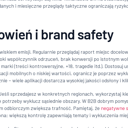
danych i miesięczne przeglądy taktyczne ograniczają ryzy
owień i brand safety
skiem emisji. Regularnie przeglądaj raport miejsc docelowy
ysoki współczynnik odrzuceń, brak konwersji po istotnym wo
 marki (treści kontrowersyjne, +18, tragedie itd.). Dostosuj 
kacji mobilnych o niskiej wartości, ogranicz je poprzez wy
ie – wiele aplikacji dostarcza wysokiej jakości odsłony i kli
ć. Jeśli sprzedajesz w konkretnych regionach, wykorzystaj ki
zie potrzeby wyklucz sąsiednie obszary. W B2B dobrym pomy
m odbiorczym zwiększa trafność. Pamiętaj, że
negatywne 
ona; większą kontrolę zapewniają tematy i wykluczenia mie