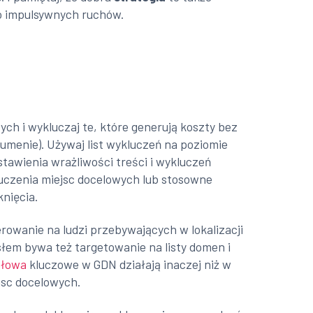
ko impulsywnych ruchów.
ch i wykluczaj te, które generują koszty bez
lumenie). Używaj list wykluczeń na poziomie
ustawienia wrażliwości treści i wykluczeń
kluczenia miejsc docelowych lub stosowne
knięcia.
erowanie na ludzi przebywających w lokalizacji
słem bywa też targetowanie na listy domen i
słowa
kluczowe w GDN działają inaczej niż w
jsc docelowych.