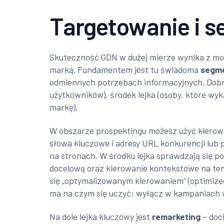
Targetowanie i 
Skuteczność GDN w dużej mierze wynika z możl
marką. Fundamentem jest tu świadoma
segm
odmiennych potrzebach informacyjnych. Dobr
użytkowników), środek lejka (osoby, które wy
markę).
W obszarze prospektingu możesz użyć kierowan
słowa kluczowe i adresy URL konkurencji lub
na stronach. W środku lejka sprawdzają się
docelową oraz kierowanie kontekstowe na tema
się „optymalizowanym kierowaniem” (optimized 
ma na czym się uczyć; wyłącz w kampaniach w
Na dole lejka kluczowy jest
remarketing
– doci