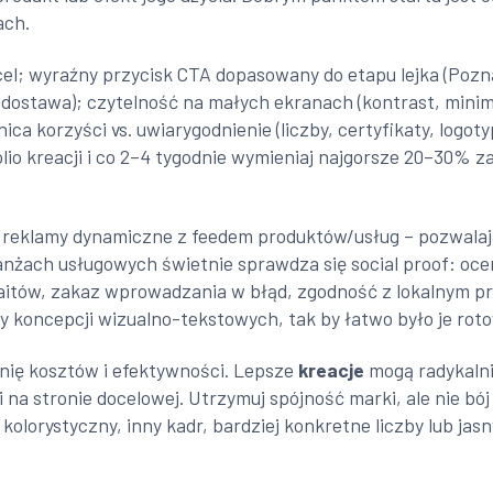
ach.
cel; wyraźny przycisk CTA dopasowany do etapu lejka (Pozna
ostawa); czytelność na małych ekranach (kontrast, minima
ica korzyści vs. uwiarygodnienie (liczby, certyfikaty, logoty
olio kreacji i co 2–4 tygodnie wymieniaj najgorsze 20–30
waż reklamy dynamiczne z feedem produktów/usług – pozwa
żach usługowych świetnie sprawdza się social proof: oceny
baitów, zakaz wprowadzania w błąd, zgodność z lokalnym p
y koncepcji wizualno-tekstowych, tak by łatwo było je rot
nię kosztów i efektywności. Lepsze
kreacje
mogą radykalnie
na stronie docelowej. Utrzymuj spójność marki, ale nie bój 
olorystyczny, inny kadr, bardziej konkretne liczby lub jasn