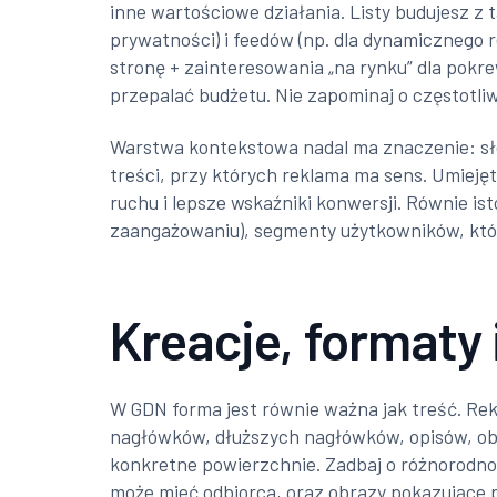
inne wartościowe działania. Listy budujesz z
prywatności) i feedów (np. dla dynamicznego 
stronę + zainteresowania „na rynku” dla pok
przepalać budżetu. Nie zapominaj o częstotli
Warstwa kontekstowa nadal ma znaczenie: sło
treści, przy których reklama ma sens. Umieję
ruchu i lepsze wskaźniki konwersji. Równie ist
zaangażowaniu), segmenty użytkowników, którzy
Kreacje, formaty
W GDN forma jest równie ważna jak treść. Re
nagłówków, dłuższych nagłówków, opisów, obra
konkretne powierzchnie. Zadbaj o różnorodność
może mieć odbiorca, oraz obrazy pokazujące p