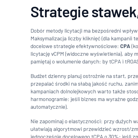
Strategie stawek
Dobór metody licytacji ma bezpośredni wpływ 
Maksymalizacja liczby kliknięć (dla kampanii
docelowe strategie efektywnościowe:
CPA
(ko
licytację vCPM (widoczne wyświetlenia), aby 
pamiętaj o wolumenie danych: by tCPA i tROAS 
Budżet dzienny planuj ostrożnie na start, prz
przepalać środki na słabą jakość ruchu, zani
kampaniach dolnolejkowych warto także stoso
harmonogramie: jeśli biznes ma wyraźne godzi
automatycznie).
Nie zapominaj o elastyczności: przy dużych w
ułatwiają algorytmowi przewidzieć wzrost/zm
jednocześnie docelowego tCPA o 30%; jeśli zmien