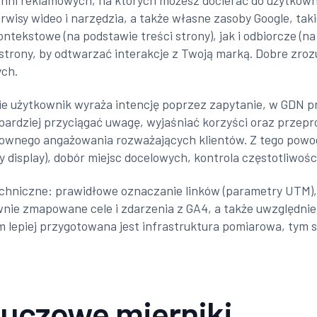
hni reklamowych, na których możesz docierać do użytkown
serwisy wideo i narzędzia, a także własne zasoby Google, ta
ntekstowe (na podstawie treści strony), jak i odbiorcze (n
 strony, by odtwarzać interakcje z Twoją marką. Dobre zro
ych.
e użytkownik wyraża intencję poprzez zapytanie, w GDN pra
bardziej przyciągać uwagę, wyjaśniać korzyści oraz przepro
ownego angażowania rozważających klientów. Z tego powod
display), dobór miejsc docelowych, kontrola częstotliwości
chniczne: prawidłowe oznaczanie linków (parametry UTM), 
nie zmapowane cele i zdarzenia z GA4, a także uwzględnie
lepiej przygotowana jest infrastruktura pomiarowa, tym szy
kluczowe mierniki