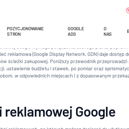
POZYCJONOWANIE
GOOGLE
O
STRON
ADS
NAS
amowej Google wymaga połączenia dobrego planu, poprawnej
eć reklamowa (Google Display Network, GDN) daje dostęp do 
ów ścieżki zakupowej. Poniższy przewodnik przeprowadzi p
i, ustawienie budżetu i stawek, po pomiar oraz systematyc
osobom, w odpowiednich miejscach i z dopasowanym przeka
i reklamowej Google