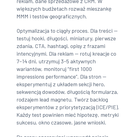
reklam, dane sprzedażowe z CRM. W
większych budżetach rozważ mieszankę
MMM i testów geograficznych.
Optymalizacja to ciągły proces. Dla treści —
testuj hooki, długości, miniatury, pierwsze
zdania, CTA, hashtagi, opisy z frazami
intencyjnymi. Dla reklam — rotuj kreacje co
7–14 dni, utrzymuj 3–5 aktywnych
wariantów, monitoruj “first 1000
impressions performance”. Dla stron —
eksperymentuj z układem sekcji hero,
sekwencją dowodów, długością formularza,
rodzajem lead magnetu. Twórz backlog
eksperymentów z priorytetyzacją (ICE/PIE).
Każdy test powinien mieć hipotezę, metryki
sukcesu, okno czasowe, jasne wnioski.
Do pracy operacyjnej wprowadź pojęcie