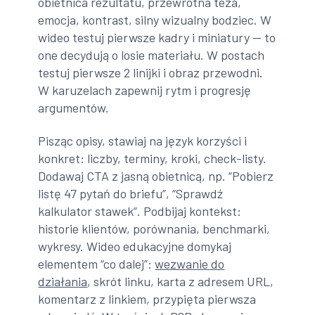
obietnica rezultatu, przewrotna teza,
emocja, kontrast, silny wizualny bodziec. W
wideo testuj pierwsze kadry i miniatury — to
one decydują o losie materiału. W postach
testuj pierwsze 2 linijki i obraz przewodni.
W karuzelach zapewnij rytm i progresję
argumentów.
Pisząc opisy, stawiaj na język korzyści i
konkret: liczby, terminy, kroki, check-listy.
Dodawaj CTA z jasną obietnicą, np. “Pobierz
listę 47 pytań do briefu”, “Sprawdź
kalkulator stawek”. Podbijaj kontekst:
historie klientów, porównania, benchmarki,
wykresy. Wideo edukacyjne domykaj
elementem “co dalej”:
wezwanie do
działania
, skrót linku, karta z adresem URL,
komentarz z linkiem, przypięta pierwsza