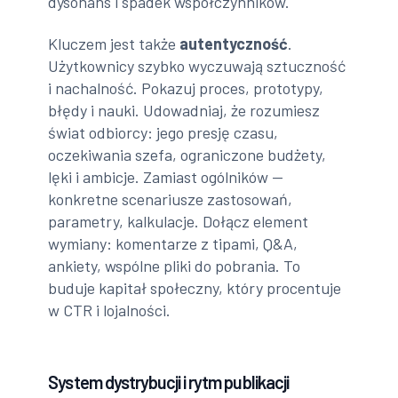
dysonans i spadek współczynników.
Kluczem jest także
autentyczność
.
Użytkownicy szybko wyczuwają sztuczność
i nachalność. Pokazuj proces, prototypy,
błędy i nauki. Udowadniaj, że rozumiesz
świat odbiorcy: jego presję czasu,
oczekiwania szefa, ograniczone budżety,
lęki i ambicje. Zamiast ogólników —
konkretne scenariusze zastosowań,
parametry, kalkulacje. Dołącz element
wymiany: komentarze z tipami, Q&A,
ankiety, wspólne pliki do pobrania. To
buduje kapitał społeczny, który procentuje
w CTR i lojalności.
System dystrybucji i rytm publikacji