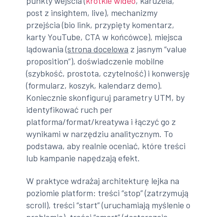
punkty wejścia (
krótkie wideo
, karuzela,
post z insightem, live), mechanizmy
przejścia (bio link, przypięty komentarz,
karty YouTube, CTA w końcówce), miejsca
lądowania (
strona docelowa
z jasnym “value
proposition”), doświadczenie mobilne
(szybkość, prostota, czytelność) i konwersję
(formularz, koszyk, kalendarz demo).
Koniecznie skonfiguruj parametry UTM, by
identyfikować ruch per
platforma/format/kreatywa i łączyć go z
wynikami w narzędziu analitycznym. To
podstawa, aby realnie oceniać, które treści
lub kampanie napędzają efekt.
W praktyce wdrażaj architekturę lejka na
poziomie platform: treści “stop” (zatrzymują
scroll), treści “start” (uruchamiają myślenie o