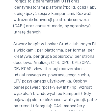
Połącz to z parametrami UTM oraz
identyfikatorami platform (fbclid, gclid), aby
lepiej łączyć sesje z kampaniami. Rozważ
wdrożenie konwersji po stronie serwera
(CAPI) oraz consent mode, by ograniczyć
utratę danych.
Stwórz kokpit w Looker Studio lub innym BI
z widokami: per platforma, per format, per
kreatywa, per grupa odbiorców, per strona
docelowa. Analizuj: CTR, CPC, CPL/CPA,
CR, ROAS, view-through conversions,
udział nowego vs. powracającego ruchu,
LTV pozyskanego użytkownika. Osobny
panel poświęć “post-view lift” (np. wzrost
wyszukań brandowych po kampanii). Gdy
pojawiają się rozbieżności w atrybucji, patrz
na trend i trianguluj: GA4, menedżery