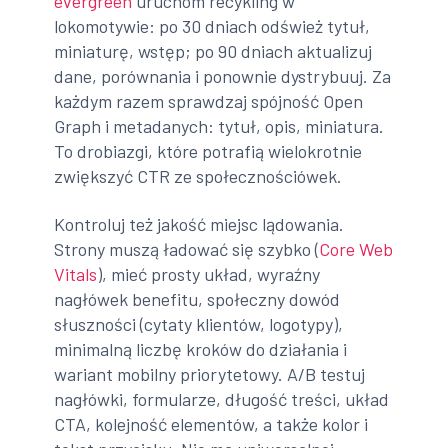
evergreen
uruchom recykling w
lokomotywie: po 30 dniach odśwież tytuł,
miniaturę, wstęp; po 90 dniach aktualizuj
dane, porównania i ponownie dystrybuuj. Za
każdym razem sprawdzaj spójność Open
Graph i metadanych: tytuł, opis, miniatura.
To drobiazgi, które potrafią wielokrotnie
zwiększyć CTR ze społecznościówek.
Kontroluj też jakość miejsc lądowania.
Strony muszą ładować się szybko (
Core Web
Vitals
), mieć prosty układ, wyraźny
nagłówek benefitu, społeczny dowód
słuszności (cytaty klientów, logotypy),
minimalną liczbę kroków do działania i
wariant mobilny priorytetowy. A/B testuj
nagłówki, formularze, długość treści, układ
CTA, kolejność elementów, a także kolor i