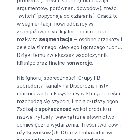
problemie), treści “smart” (dostarczają
argumentów, porównań, dowodów), treści
“switch” (popychają do działania). Osadź to
w segmentacji: nowi odbiorcy vs.
zaangażowani vs. lojalni. Dopiero tutaj
rozkwita
segmentacja
— osobne przekazy i
cele dla zimnego, ciepłego i gorącego ruchu.
Dzięki temu zwiększasz współczynnik
kliknięć oraz finalne
konwersje
.
Nie ignoruj społeczności. Grupy FB,
subreddity, kanały na Discordzie i listy
mailingowe to ekosystemy, w których treści
rozchodzą się szybciej i mają dłuższy ogon.
Zadbaj o
społeczność
wokół produktu:
nazwa, rytuały, wewnętrzne słownictwo,
comiesięczne wydarzenia. Treści twórców i
użytkowników (UGC) oraz ambasadorów
pracowniczych otwierają dodatkowe