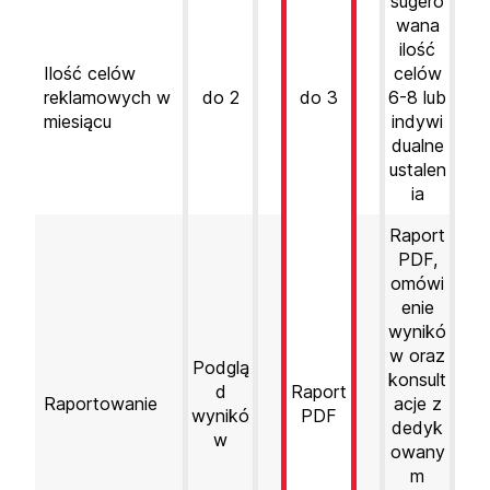
sugero
wana
ilość
Ilość celów
celów
reklamowych w
do 2
do 3
6-8 lub
miesiącu
indywi
dualne
ustalen
ia
Raport
PDF,
omówi
enie
wynikó
w oraz
Podglą
konsult
d
Raport
Raportowanie
acje z
wynikó
PDF
dedyk
w
owany
m