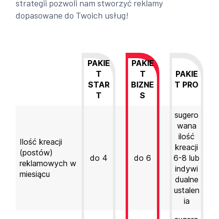
strategii pozwoli nam stworzyć reklamy
dopasowane do Twoich usług!
PAKIE
PAKIE
T
T
PAKIE
STAR
BIZNE
T PRO
T
S
sugero
wana
ilość
Ilość kreacji
kreacji
(postów)
do 4
do 6
6-8 lub
reklamowych w
indywi
miesiącu
dualne
ustalen
ia