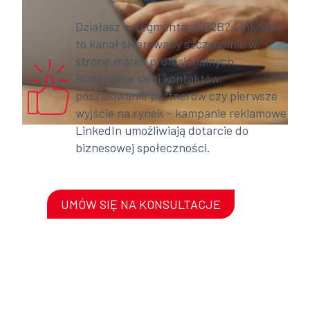
Działasz w segmentach B2B? LinkedIn
to kanał skierowany szczególnie w
stronę marek profesjonalnych.
Budowanie sieci kontaktów,
poszukiwanie partnerów czy pierwsze
wyjście na rynek – kampanie reklamowe
LinkedIn umożliwiają dotarcie do
biznesowej społeczności.
UMÓW SIĘ NA KONSULTACJE