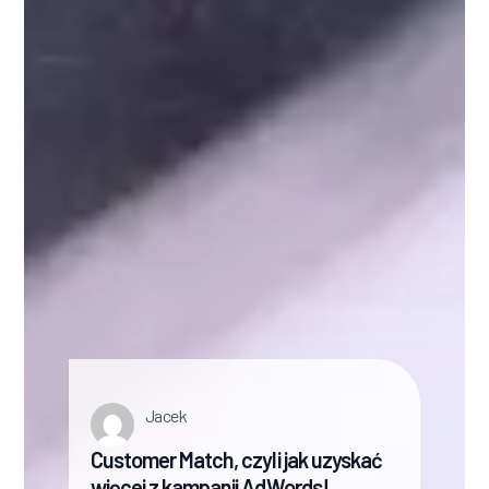
Jacek
Customer Match, czyli jak uzyskać
więcej z kampanii AdWords!