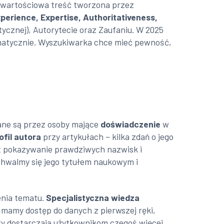
na, wartościowa treść tworzona przez
perience, Expertise, Authoritativeness,
tycznej), Autorytecie oraz Zaufaniu. W 2025
tomatycznie. Wyszukiwarka chce mieć pewność,
isane są przez osoby mające
doświadczenie
w
ofil autora
przy artykułach – kilka zdań o jego
st pokazywanie prawdziwych nazwisk i
ochwalmy się jego tytułem naukowym i
enia tematu.
Specjalistyczna wiedza
 mamy dostęp do danych z pierwszej ręki,
zy dostarczają użytkownikom czegoś więcej