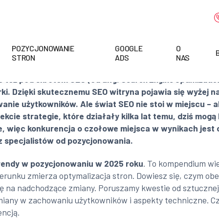
POZYCJONOWANIE
GOOGLE
O
STRON
ADS
NAS
e też pod skrótem SEO (od ang.
Search Engine Optimizatio
i. Dzięki skutecznemu SEO witryna pojawia się wyżej na
anie użytkowników. Ale świat SEO nie stoi w miejscu – a
kcie strategie, które działały kilka lat temu, dziś mog
e, więc konkurencja o czołowe miejsca w wynikach jest 
az specjalistów od pozycjonowania.
rendy w pozycjonowaniu w 2025 roku
. To kompendium wie
kierunku zmierza optymalizacja stron. Dowiesz się, czym ob
nę na nadchodzące zmiany. Poruszamy kwestie od sztucznej 
miany w zachowaniu użytkowników i aspekty techniczne. Czy
encją.