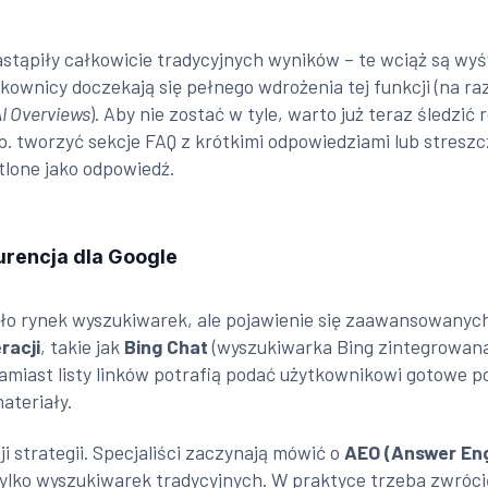
tąpiły całkowicie tradycyjnych wyników – te wciąż są wyśw
kownicy doczekają się pełnego wdrożenia tej funkcji (na raz
I Overviews
). Aby nie zostać w tyle, warto już teraz śledzić
. tworzyć sekcje FAQ z krótkimi odpowiedziami lub stresz
tlone jako odpowiedź.
urencja dla Google
ło rynek wyszukiwarek, ale pojawienie się zaawansowanych 
racji
, takie jak
Bing Chat
(wyszukiwarka Bing zintegrowana
 zamiast listy linków potrafią podać użytkownikowi gotowe 
ateriały.
 strategii. Specjaliści zaczynają mówić o
AEO (Answer Eng
ylko wyszukiwarek tradycyjnych. W praktyce trzeba zwróci