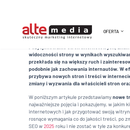
OFERTA
Alte
Pozycjonowanie stron internetowych, znan
widoczności strony w wynikach wyszukiwark
Media
przekłada się na większy ruch i zainteresow
podobnie jak zachowania internautów. W efe
przybywa nowych stron i treści w interneci
zmiany i wyzwania dla właścicieli stron or
W poniższym artykule przedstawiamy
nowe t
najważniejsze pojęcia i pokazujemy, w jakim 
internetowych i jak przygotować swoją witry
rosnące wymagania co do jakości treści, po z
SEO w
2025
roku i nie zostać w tyle za konkur