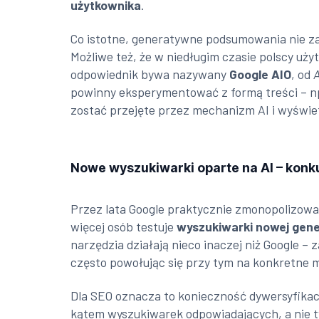
użytkownika
.
Co istotne, generatywne podsumowania nie zas
Możliwe też, że w niedługim czasie polscy użyt
odpowiednik bywa nazywany
Google AIO
, od
A
powinny eksperymentować z formą treści – np
zostać przejęte przez mechanizm AI i wyświe
Nowe wyszukiwarki oparte na AI – konk
Przez lata Google praktycznie zmonopolizowa
więcej osób testuje
wyszukiwarki nowej gene
narzędzia działają nieco inaczej niż Google –
często powołując się przy tym na konkretne m
Dla SEO oznacza to konieczność dywersyfikacji
kątem wyszukiwarek odpowiadających, a nie t