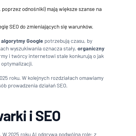
 poprzez odnośniki) mają większe szanse na
egię SEO do zmieniających się warunków.
ż
algorytmy Google
potrzebują czasu, by
kach wyszukiwania oznacza stały,
organiczny
rmy i twórcy internetowi stale konkurują o jak
optymalizacji.
2025 roku. W kolejnych rozdziałach omawiamy
sób prowadzenia działań SEO.
arki i SEO
. W 2025 roku AI odgrywa podwójną rolę: z