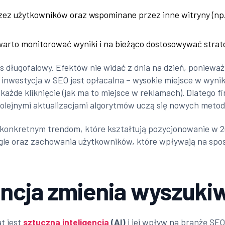
zez użytkowników oraz wspominane przez inne witryny (np.
warto monitorować wyniki i na bieżąco dostosowywać strat
s długofalowy. Efektów nie widać z dnia na dzień, poniewa
nwestycja w SEO jest opłacalna – wysokie miejsce w wyni
ażde kliknięcie (jak ma to miejsce w reklamach). Dlatego fi
kolejnymi aktualizacjami algorytmów uczą się nowych metod 
ę konkretnym trendom, które kształtują pozycjonowanie w 
le oraz zachowania użytkowników, które wpływają na spo
encja zmienia wyszukiw
t jest
sztuczna inteligencja
(AI)
i jej wpływ na branżę SEO