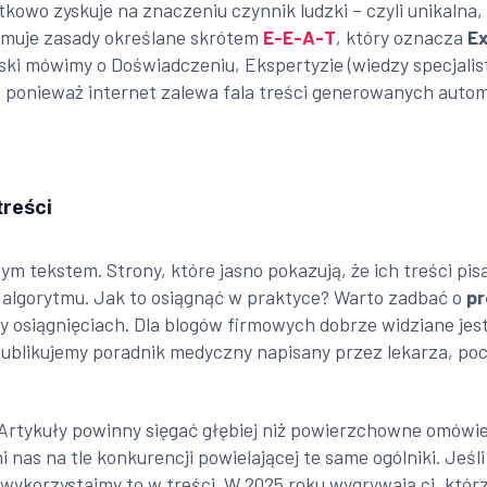
jątkowo zyskuje na znaczeniu czynnik ludzki – czyli unikal
omuje zasady określane skrótem
E-E-A-T
, który oznacza
Ex
lski mówimy o Doświadczeniu, Ekspertyzie (wiedzy specjalis
ze, ponieważ internet zalewa fala treści generowanych au
treści
anym tekstem. Strony, które jasno pokazują, że ich treści p
ć algorytmu. Jak to osiągnąć w praktyce? Warto zadbać o
pr
 osiągnięciach. Dla blogów firmowych dobrze widziane je
 publikujemy poradnik medyczny napisany przez lekarza, p
. Artykuły powinny sięgać głębiej niż powierzchowne omówi
as na tle konkurencji powielającej te same ogólniki. Jeśli
wykorzystajmy to w treści. W 2025 roku wygrywają ci, któr