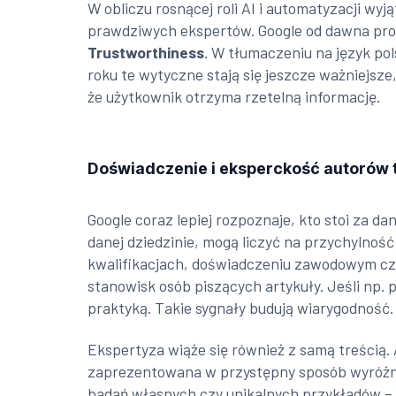
W obliczu rosnącej roli AI i automatyzacji wy
prawdziwych ekspertów. Google od dawna pr
Trustworthiness
. W tłumaczeniu na język po
roku te wytyczne stają się jeszcze ważniejs
że użytkownik otrzyma rzetelną informację.
Doświadczenie i eksperckość autorów 
Google coraz lepiej rozpoznaje, kto stoi za d
danej dziedzinie, mogą liczyć na przychylnoś
kwalifikacjach, doświadczeniu zawodowym czy
stanowisk osób piszących artykuły. Jeśli np.
praktyką. Takie sygnały budują wiarygodność.
Ekspertyza wiąże się również z samą treścią
zaprezentowana w przystępny sposób wyróżni n
badań własnych czy unikalnych przykładów – 