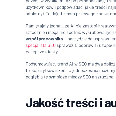
pozycji w wynikach, aż po personalizację tre
użytkowników i podpowiadać, jakie treści naj
odbiorcy). To daje firmom przewagę konkuren
Pamiętajmy jednak, że AI nie zastąpi kreaty
sztucznie i mogą nie spełnić wyśrubowanych w
współpracownika
– narzędzie do usprawnien
specjalista SEO
sprawdził, poprawił i uzupełn
najlepsze efekty.
Podsumowując, trend AI w SEO ma dwa oblicza:
treści użytkownikom, a jednocześnie możemy 
pogłębią tę symbiozę między SEO a sztuczną i
Jakość treści i 