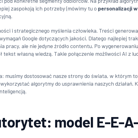
ści pod konkretne segmenty odbiorców. Na przykład algory
lepiej zaspokoją ich potrzeby (mówimy tu o
personalizacji 
cyjną.
wności i strategicznego myślenia człowieka. Treści genero
ymagań Google dotyczących jakości. Dlatego najlepiej trak
ia pracy, ale nie jedyne źródło contentu. Po wygenerowani
ił tekst własną wiedzą. Takie połączenie możliwości AI z 
 musimy dostosować nasze strony do świata, w którym to al
wykorzystać algorytmy do usprawnienia naszych działań. K
nteligencją.
autorytet: model E-E-A