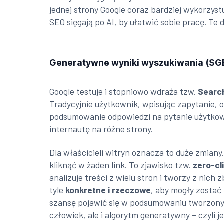
jednej strony Google coraz bardziej wykorzyst
SEO sięgają po AI, by ułatwić sobie pracę. T
Generatywne wyniki wyszukiwania (SGE
Google testuje i stopniowo wdraża tzw.
Search
Tradycyjnie użytkownik, wpisując zapytanie, 
podsumowanie odpowiedzi na pytanie użytkown
internautę na różne strony.
Dla właścicieli witryn oznacza to duże zmiany.
kliknąć w żaden link. To zjawisko tzw.
zero-cl
analizuje treści z wielu stron i tworzy z nic
tyle
konkretne i rzeczowe
, aby mogły zostać
szansę pojawić się w podsumowaniu tworzonym 
człowiek, ale i algorytm generatywny – czyli