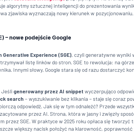
uje algorytmy sztucznej inteligencji do prezentowania wynik
e dwa zjawiska wyznaczają nowy kierunek w pozycjonowaniu.
) – nowe podejście Google
 Generative Experience (SGE)
, czyli generatywne wyniki 
otrzymywał listę linków do stron. SGE to rewolucja: na gó
ika. Innymi słowy, Google stara się od razu dostarczyć ko
 Jeśli
generowany przez AI snippet
wyczerpująco odpowie
ick search
– wyszukiwanie bez klikania – staje się coraz 
h zbiorczą odpowiedź. Jak się w tym odnaleźć? Przede wszyst
 zacytowane przez AI. Strona, która w jasny i zwięzły spo
przez SGE. W praktyce w 2025 roku opłaca się tworzyć treś
 jeszcze większy nacisk położyć na klarowność, poprawnoś