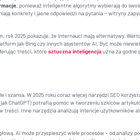
ormacje
, ponieważ inteligentne algorytmy wybierają do swoi
niają konkrety i jasne odpowiedzi na pytania – witryny z
, rok 2025 pokazuje, że internauci mają alternatywy. War
latform jak Bing czy innych asystentów AI. Być może niewiel
erując treści, które
sztuczna inteligencja
uzna za godne p
le i szansa. W 2025 roku coraz więcej narzędzi SEO korzysta
(jak ChatGPT) potrafią pomóc w tworzeniu szkiców artyku
 w treści. Inne narzędzia analizują intencje użytkowników
 głową. AI może przyspieszyć wiele procesów – od analizy 