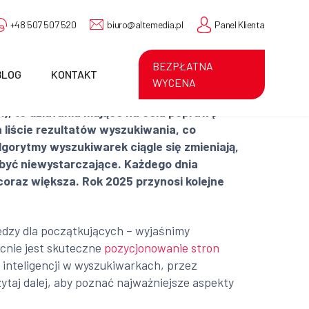
+48 507 507 520
biuro@altemedia.pl
Panel Klienta
BEZPŁATNA
BLOG
KONTAKT
WYCENA
n
), to działania mające na celu poprawę
 liście rezultatów wyszukiwania, co
lgorytmy wyszukiwarek ciągle się zmieniają,
ą być niewystarczające. Każdego dnia
coraz większa. Rok 2025 przynosi kolejne
dzy dla początkujących – wyjaśnimy
ecnie jest skuteczne
pozycjonowanie stron
inteligencji w wyszukiwarkach, przez
taj dalej, aby poznać najważniejsze aspekty