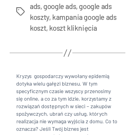
Google
ads
,
google ads
,
google ads
Tags
Ads?”
koszty
,
kampania google ads
koszt
,
koszt kliknięcia
Kryzys gospodarczy wywołany epidemią
dotyka wielu gałęzi biznesu. W tym
specyficznym czasie wszyscy przenosimy
się online, a co za tym idzie, korzystamy z
rozwiązań dostępnych w sieci – zakupów
spożywczych, ubrań czy usług, których
realizacja nie wymaga wyjścia z domu. Co to
oznacza? Jeśli Twój biznes jest