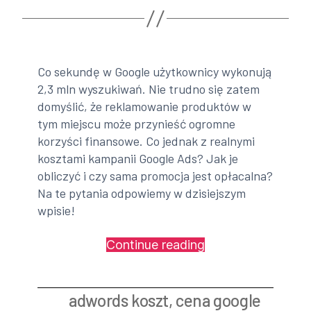
|
cz.
1”
Co sekundę w Google użytkownicy wykonują
2,3 mln wyszukiwań.
Nie trudno się zatem
domyślić, że reklamowanie produktów w
tym miejscu może przynieść ogromne
korzyści finansowe.
Co jednak z realnymi
kosztami kampanii Google
Ads? Jak je
obliczyć i czy sama promocja jest
opłacalna?
Na te pytania odpowiemy w dzisiejszym
wpisie!
„Jak
Continue reading
obliczyć
koszt
adwords koszt
,
cena google
kampanii