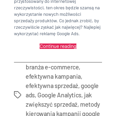
przystosowany do internetowej
rzeczywistości, ten okres będzie szansą na
wykorzystanie nowych możliwości
sprzedaży produktów. Co jednak zrobić, by
rzeczywiście zyskać jak najwięcej? Najlepiej
wykorzystać reklamę Google Ads.
„Twoi
Continue reading
klienci
są
branża e-commerce
,
teraz
online.
efektywna kampania
,
Wykorzystaj
efektywna sprzedaż
,
google
to
ads
,
Google Analytics
,
jak
Tags
z
Google
zwiększyć sprzedaż
,
metody
Ads!”
kierowania kampanii google