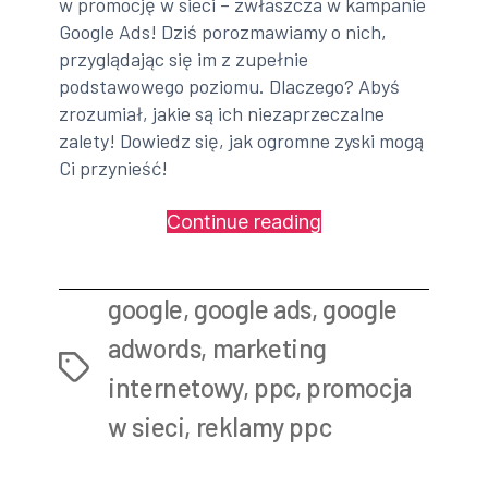
w promocję w sieci – zwłaszcza w kampanie
Google Ads! Dziś porozmawiamy o nich,
przyglądając się im z zupełnie
podstawowego poziomu. Dlaczego? Abyś
zrozumiał, jakie są ich niezaprzeczalne
zalety! Dowiedz się, jak ogromne zyski mogą
Ci przynieść!
„Powrót
Continue reading
do
podstaw
google
,
google ads
,
google
|
Poznaj
adwords
,
marketing
Tags
prawdziwe
internetowy
,
ppc
,
promocja
zalety
w sieci
,
reklamy ppc
reklam
Google
Ads!