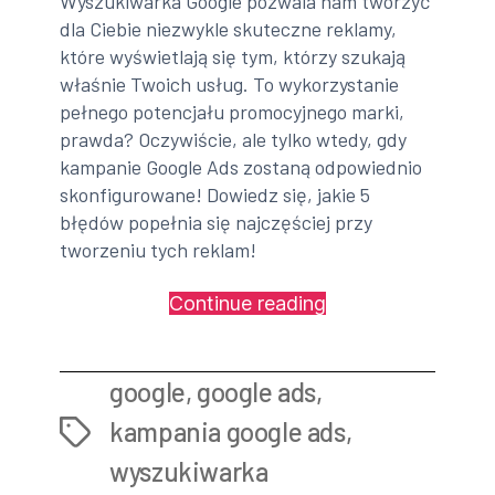
Wyszukiwarka Google pozwala nam tworzyć
dla Ciebie niezwykle skuteczne reklamy,
które wyświetlają się tym, którzy szukają
właśnie Twoich usług. To wykorzystanie
pełnego potencjału promocyjnego marki,
prawda? Oczywiście, ale tylko wtedy, gdy
kampanie Google Ads zostaną odpowiednio
skonfigurowane! Dowiedz się, jakie 5
błędów popełnia się najczęściej przy
tworzeniu tych reklam!
„Google
Continue reading
Ads:
5
google
,
google ads
,
błędów
w
kampania google ads
,
Tags
kampaniach”
wyszukiwarka