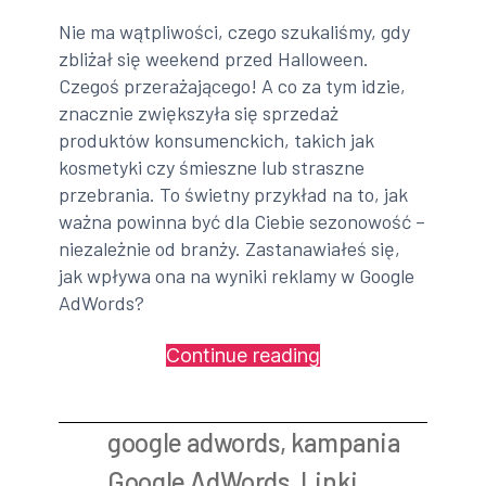
Nie ma wątpliwości, czego szukaliśmy, gdy
zbliżał się weekend przed Halloween.
Czegoś przerażającego! A co za tym idzie,
znacznie zwiększyła się sprzedaż
produktów konsumenckich, takich jak
kosmetyki czy śmieszne lub straszne
przebrania. To świetny przykład na to, jak
ważna powinna być dla Ciebie sezonowość –
niezależnie od branży. Zastanawiałeś się,
jak wpływa ona na wyniki reklamy w Google
AdWords?
„Google
Continue reading
AdWords
–
google adwords
,
kampania
jak
ważna
Google AdWords
,
Linki