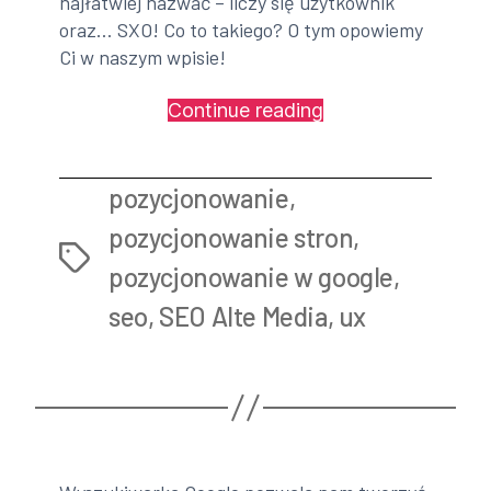
najłatwiej nazwać – liczy się użytkownik
oraz… SXO! Co to takiego? O tym opowiemy
Ci w naszym wpisie!
„UX
Continue reading
a
pozycjonowanie
pozycjonowanie
,
stron:
SXO!”
pozycjonowanie stron
,
Tags
pozycjonowanie w google
,
seo
,
SEO Alte Media
,
ux