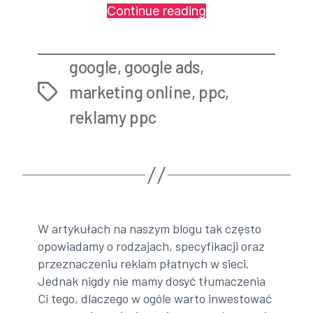
„Postaw
Continue reading
na
podstawy!
google
,
google ads
,
|
Korzyści
marketing online
,
ppc
,
Tags
reklam
reklamy ppc
Google
Ads!
|
cz.
2”
W artykułach na naszym blogu tak często
opowiadamy o rodzajach, specyfikacji oraz
przeznaczeniu reklam płatnych w sieci.
Jednak nigdy nie mamy dosyć tłumaczenia
Ci tego, dlaczego w ogóle warto inwestować