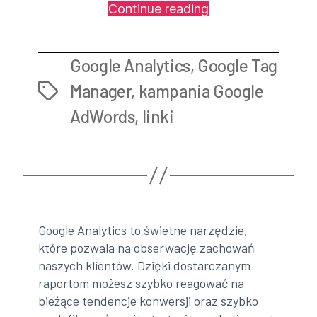
„Google
Continue reading
Tag
Manager
Google Analytics
,
Google Tag
–
dlaczego
Manager
,
kampania Google
Tags
warto
AdWords
,
linki
go
mieć?”
Google Analytics to świetne narzędzie,
które pozwala na obserwację zachowań
naszych klientów. Dzięki dostarczanym
raportom możesz szybko reagować na
bieżące tendencje konwersji oraz szybko