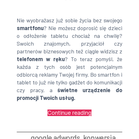
Nie wyobrażasz już sobie życia bez swojego
smartfonu
? Nie możesz doprosić się dzieci
o odłożenie tabletu chociaż na chwilę?
Swoich znajomych, przyjaciół czy
partnerów biznesowych też ciągle widzisz z
telefonem w ręku
? To teraz pomyśl, że
każda z tych osób jest potencjalnym
odbiorcą reklamy Twojej firmy. Bo smartfon i
tablet to już nie tylko gadżet do komunikacji
czy pracy, a
świetne urządzenie do
promocji Twoich usług.
„Reklama
Continue reading
Mobilna
w
google adwords
,
konwersja
,
skutecznym