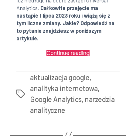
już niedługo na dobre zastąpi Universal
Analytics.
Całkowite przejęcie ma
nastąpić 1 lipca 2023 roku i wiążą się z
tym liczne zmiany. Jakie? Odpowiedź na
to pytanie znajdziesz w poniższym
artykule.
„Google
Continue reading
Analytics
4
aktualizacja google
,
–
co
analityka internetowa
,
Tags
musisz
Google Analytics
,
narzedzia
o
analityczne
nim
wiedzieć?”