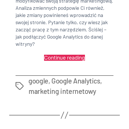
modyfikować swoją strategię marketingową.
Analiza zmiennych podpowie Ci również,
jakie zmiany powinieneś wprowadzić na
swojej stronie. Pytanie tylko, czy wiesz jak
zacząć pracę z tym narzędziem. Ściślej –
jak podłączyć Google Analytics do danej
witryny?
„Google
Continue reading
Analytics
–
google
,
Google Analytics
,
prawidłowe
Tags
podłączanie”
marketing internetowy