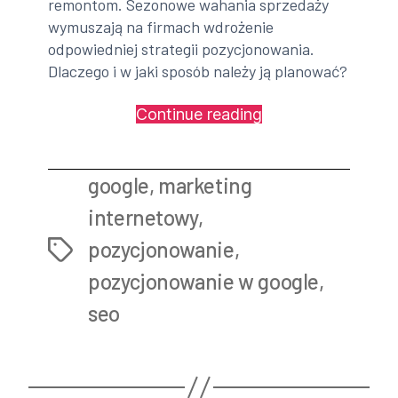
remontom. Sezonowe wahania sprzedaży
wymuszają na firmach wdrożenie
odpowiedniej strategii pozycjonowania.
Dlaczego i w jaki sposób należy ją planować?
„Pozycjonowanie
Continue reading
stron
a
google
,
marketing
sezonowość
sprzedaży”
internetowy
,
pozycjonowanie
,
Tags
pozycjonowanie w google
,
seo