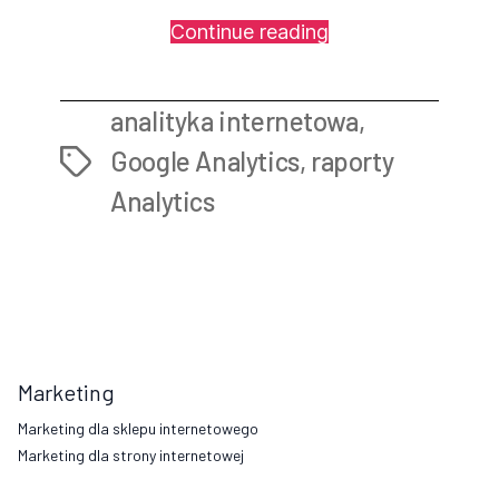
„Analiza
Continue reading
raportów
Google
analityka internetowa
,
Analytics
kluczem
Google Analytics
,
raporty
Tags
do
Analytics
sukcesu
Twojego
e-
sklepu”
Marketing
Marketing dla sklepu internetowego
Marketing dla strony internetowej