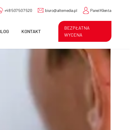
+48 507 507 520
biuro@altemedia.pl
Panel Klienta
BEZPŁATNA
BLOG
KONTAKT
WYCENA