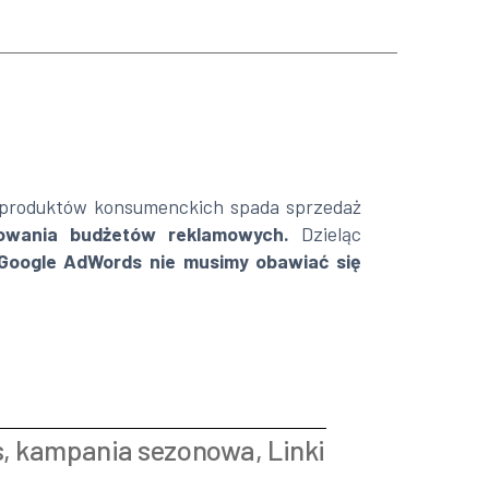
 produktów konsumenckich spada sprzedaż
owania budżetów reklamowych.
Dzieląc
 Google AdWords nie musimy obawiać się
ć
s
,
kampania sezonowa
,
Linki