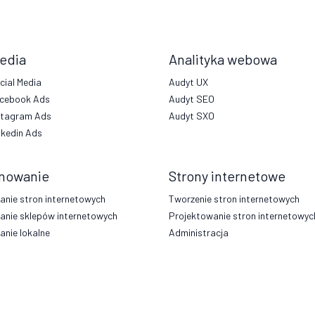
się
doskonale!”
Media
Analityka webowa
cial Media
Audyt UX
cebook Ads
Audyt SEO
stagram Ads
Audyt SXO
nkedin Ads
nowanie
Strony internetowe
nie stron internetowych
Tworzenie stron internetowych
anie sklepów internetowych
Projektowanie stron internetowyc
nie lokalne
Administracja