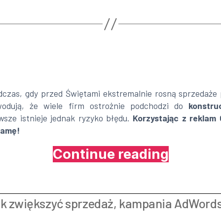
czas, gdy przed Świętami ekstremalnie rosną sprzedaże
wodują, że wiele firm ostrożnie podchodzi do
konstru
sze istnieje jednak ryzyko błędu.
Korzystając z reklam
lamę!
Continue reading
„Sezonowoś
Sprzedaży
–
Google
ak zwiększyć sprzedaż
,
kampania AdWord
AdWords
sprawdza