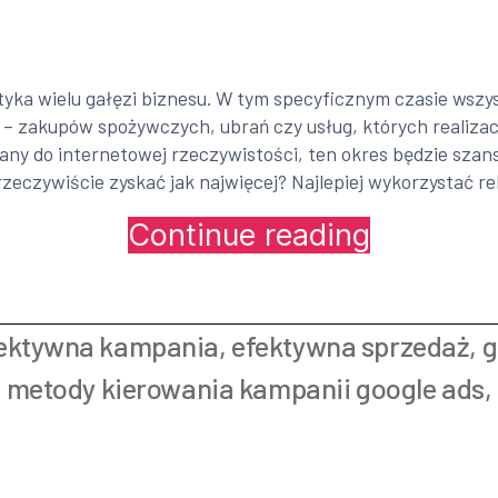
a wielu gałęzi biznesu. W tym specyficznym czasie wszyscy
 – zakupów spożywczych, ubrań czy usług, których realizac
wany do internetowej rzeczywistości, ten okres będzie sza
rzeczywiście zyskać jak najwięcej? Najlepiej wykorzystać r
Continue reading
„Twoi
klienci
są
teraz
ektywna kampania
,
efektywna sprzedaż
,
g
online.
Wykorzystaj
,
metody kierowania kampanii google ads
,
to
z
Google
Ads!”