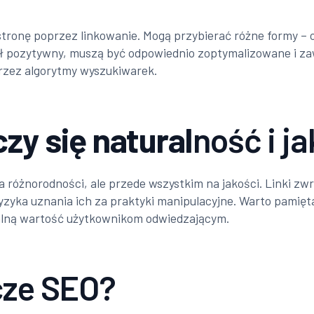
 stronę poprzez linkowanie. Mogą przybierać różne formy –
ł pozytywny, muszą być odpowiednio zoptymalizowane i zawi
przez algorytmy wyszukiwarek.
iczy się natural
ność i j
na różnorodności, ale przede wszystkim na jakości. Linki z
yzyka uznania ich za praktyki manipulacyjne. Warto pamię
ealną wartość użytkownikom odwiedzającym.
cze SEO?