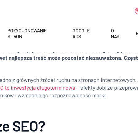
POZYCJONOWANIE
GOOGLE
O
STRON
ADS
NAS
rategii optymalizacji – niezależnie od tego, czy prowad
wet najlepsza treść może pozostać niezauważona. Często
dno z głównych źródeł ruchu na stronach internetowych. P
O to inwestycja długoterminowa
– efekty dobrze przeprowa
wników i wzmacniając rozpoznawalność marki.
ze SEO?