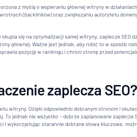
orzona z myślą o wspieraniu głównej witryny w działaniach
wrotnych (backlinków) oraz zwiększaniu autorytetu domeny.
 skupia się na optymalizacji samej witryny, zaplecze SEO d
ony głównej. Ważne jest jednak, aby robić to w sposób nat
awia pozycję w rankingu i chroni stronę przed potencjalny
naczenie zaplecza SEO
tetu witryny. Dzięki odpowiednio dobranym stronom i sku
 To jednak nie wszystko – dobrze zaplanowane zaplecze S
i i wykorzystując starannie dobrane słowa kluczowe, moż