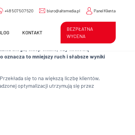
+48 507 507 520
biuro@altemedia.pl
Panel Klienta
BEZPŁATNA
BLOG
KONTAKT
WYCENA
zisz bloga, sklep online, czy firmową
 oznacza to mniejszy ruch i słabsze wyniki
rzekłada się to na większą liczbę klientów,
dzonej optymalizacji utrzymują się przez