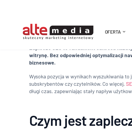
OFERTA
Alte
Zaplecze SEO to fundament sukcesu każdej st
witrynę. Bez odpowiedniej optymalizacji na
Media
biznesowe.
Wysoka pozycja w wynikach wyszukiwania to je
subskrybentów czy czytelników. Co więcej,
SE
długi czas, zapewniając stały napływ użytko
Czym jest zaplec