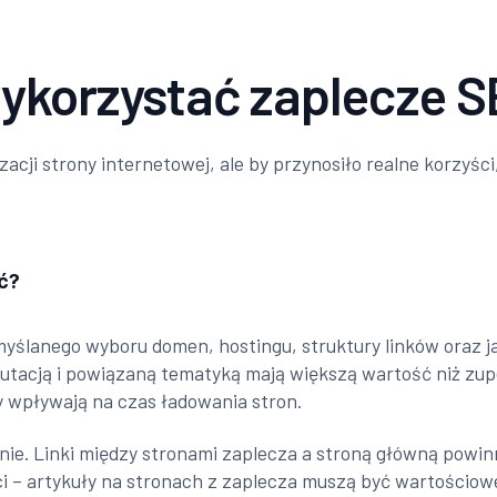
ykorzystać zaplecze 
acji strony internetowej, ale by przynosiło realne korzyśc
ć?
yślanego wyboru domen, hostingu, struktury linków oraz ja
eputacją i powiązaną tematyką mają większą wartość niż zup
ry wpływają na czas ładowania stron.
ie. Linki między stronami zaplecza a stroną główną powinn
i – artykuły na stronach z zaplecza muszą być wartościow