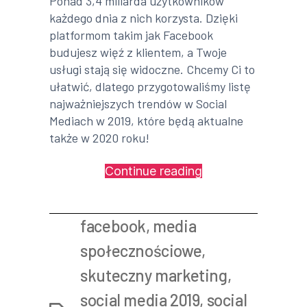
Ponad 3,4 miliarda użytkowników
każdego dnia z nich korzysta. Dzięki
platformom takim jak Facebook
budujesz więź z klientem, a Twoje
usługi stają się widoczne. Chcemy Ci to
ułatwić, dlatego przygotowaliśmy listę
najważniejszych trendów w Social
Mediach w 2019, które będą aktualne
także w 2020 roku!
„Social
Continue reading
Media
2019
facebook
,
media
–
nasze
społecznościowe
,
podsumowanie!”
skuteczny marketing
,
social media 2019
,
social