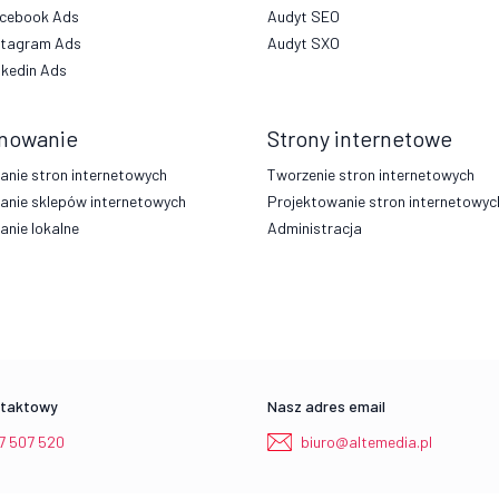
cebook Ads
Audyt SEO
stagram Ads
Audyt SXO
nkedin Ads
nowanie
Strony internetowe
nie stron internetowych
Tworzenie stron internetowych
anie sklepów internetowych
Projektowanie stron internetowyc
nie lokalne
Administracja
ntaktowy
Nasz adres email
7 507 520
biuro@altemedia.pl