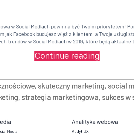
ngowa w Social Mediach powinna być Twoim priorytetem! Po
im jak Facebook budujesz więź z klientem, a Twoje usługi st
ych trendów w Social Mediach w 2019, które będą aktualne 
Continue reading
„Social
Media
2019
–
cznościowe
,
skuteczny marketing
,
social 
nasze
podsumowanie!
keting
,
strategia marketingowa
,
sukces w 
Media
Analityka webowa
cial Media
Audyt UX