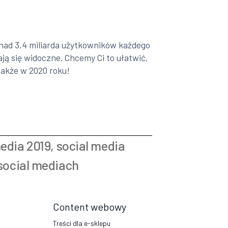
nad 3,4 miliarda użytkowników każdego
ają się widoczne. Chcemy Ci to ułatwić,
także w 2020 roku!
media 2019
,
social media
”
social mediach
Content webowy
Treści dla e-sklepu