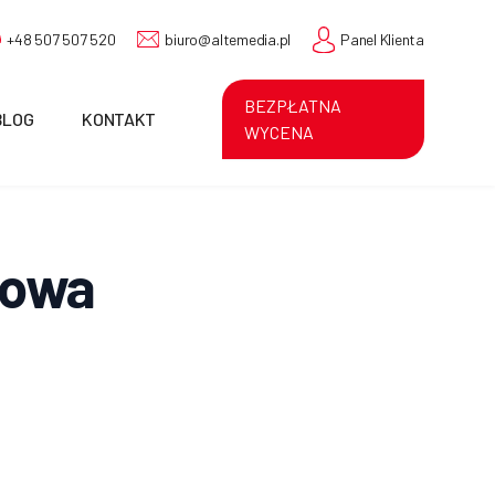
+48 507 507 520
biuro@altemedia.pl
Panel Klienta
BEZPŁATNA
BLOG
KONTAKT
WYCENA
gowa