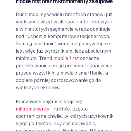
Mobile first oraz mikromomenty zakupowe
Ruch mobilny w wielu branżach stanowi już
większość wizyt w sklepach internetowych,
a w niektórych segmencie wręcz dominuje
nad ruchem z komputerów stacjonarnych.
Samo „posiadanie” wersji responsywnej nie
jest więc już wyróżnikiem, lecz absolutnym
minimum. Trend
mobile first
oznacza
projektowanie całego procesu zakupowego
przede wszystkim z myślą o smartfonie, a
dopiero później dostosowywanie go do
większych ekranów.
Kluczowym pojęciem stają się
mikromomenty
– krótkie, często
spontaniczne chwile, w których użytkownik
sięga po telefon, aby coś sprawdzić,
porównać czy kupić. Projektanci UX muszą