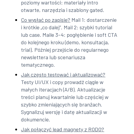
poziomy wartości: materiały intro
otwarte, narzędzia i szablony gated.
Co wysłać po zapisie?
Mail 1: dostarczenie
i krótkie „co dalej”. Mail 2: szybki tutorial
lub case. Maile 3–4: pogłębienie i soft CTA
do kolejnego kroku (demo, konsultacja,
trial). Później przejście do regularnego
newslettera lub scenariusza
tematycznego.
Jak często testować i aktualizować?
Testy UI/UX i copy prowadź ciągle w
małych iteracjach (A/B). Aktualizacje
treści planuj kwartalnie lub częściej w
szybko zmieniających się branżach.
Sygnalizuj wersję i datę aktualizacji w
dokumencie.
Jak połączyć lead magnety z RODO?