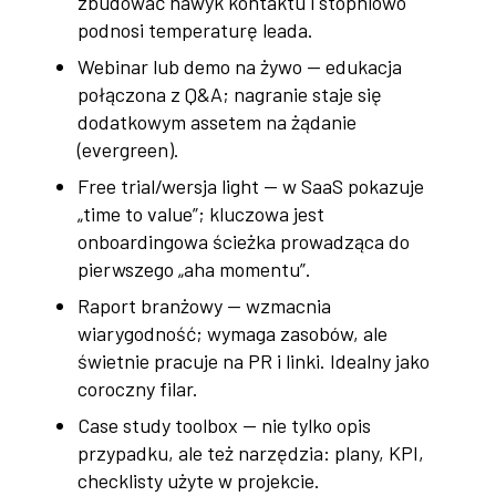
zbudować nawyk kontaktu i stopniowo
podnosi temperaturę leada.
Webinar lub demo na żywo — edukacja
połączona z Q&A; nagranie staje się
dodatkowym assetem na żądanie
(evergreen).
Free trial/wersja light — w SaaS pokazuje
„time to value”; kluczowa jest
onboardingowa ścieżka prowadząca do
pierwszego „aha momentu”.
Raport branżowy — wzmacnia
wiarygodność; wymaga zasobów, ale
świetnie pracuje na PR i linki. Idealny jako
coroczny filar.
Case study toolbox — nie tylko opis
przypadku, ale też narzędzia: plany, KPI,
checklisty użyte w projekcie.