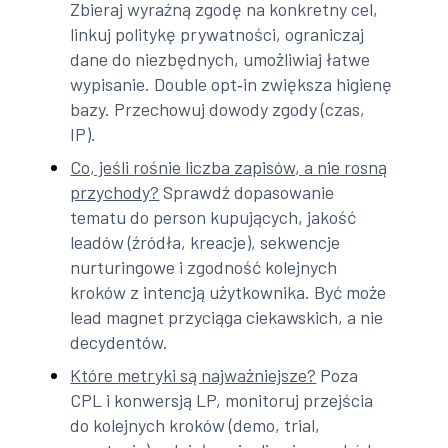
Zbieraj wyraźną zgodę na konkretny cel,
linkuj politykę prywatności, ograniczaj
dane do niezbędnych, umożliwiaj łatwe
wypisanie. Double opt‑in zwiększa higienę
bazy. Przechowuj dowody zgody (czas,
IP).
Co, jeśli rośnie liczba zapisów, a nie rosną
przychody?
Sprawdź dopasowanie
tematu do person kupujących, jakość
leadów (źródła, kreacje), sekwencje
nurturingowe i zgodność kolejnych
kroków z intencją użytkownika. Być może
lead magnet przyciąga ciekawskich, a nie
decydentów.
Które metryki są najważniejsze?
Poza
CPL i konwersją LP, monitoruj przejścia
do kolejnych kroków (demo, trial,