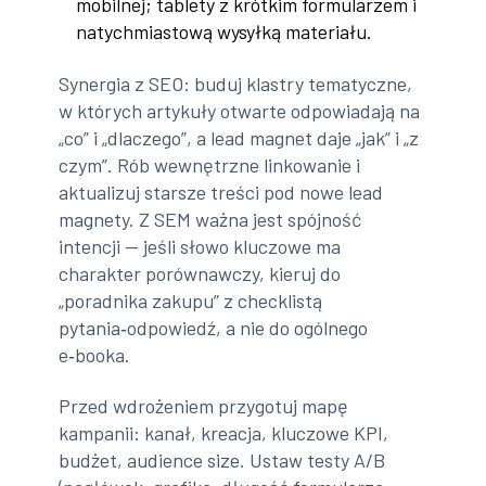
mobilnej; tablety z krótkim formularzem i
natychmiastową wysyłką materiału.
Synergia z SEO: buduj klastry tematyczne,
w których artykuły otwarte odpowiadają na
„co” i „dlaczego”, a lead magnet daje „jak” i „z
czym”. Rób wewnętrzne linkowanie i
aktualizuj starsze treści pod nowe lead
magnety. Z SEM ważna jest spójność
intencji — jeśli słowo kluczowe ma
charakter porównawczy, kieruj do
„poradnika zakupu” z checklistą
pytania‑odpowiedź, a nie do ogólnego
e‑booka.
Przed wdrożeniem przygotuj mapę
kampanii: kanał, kreacja, kluczowe KPI,
budżet, audience size. Ustaw testy A/B