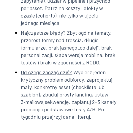
zapytanie), udział w pipeline i przychód
per asset. Patrz na koszty i efekty w
czasie (cohorts), nie tylko w ujęciu
jednego miesiąca.
Najczęstsze błędy?
Zbyt ogólne tematy,
przerost formy nad treścią, długie
formularze, brak jasnego „co dalej”, brak
personalizacji, słaba wersja mobilna, brak
testów i braki w zgodności z RODO.
Od czego zacząć dziś?
Wybierz jeden
krytyczny problem odbiorcy, zaprojektuj
mały, konkretny asset (checklista lub
szablon), zbuduj prosty landing, ustaw
3‑mailową sekwencję, zaplanuj 2–3 kanały
promocji i podstawowe testy A/B. Po
tygodniu przejrzyj dane i iteruj.