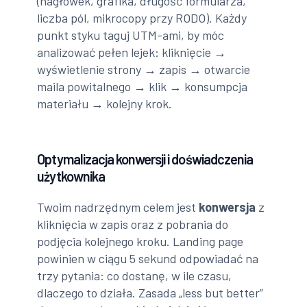
(nagłówek, grafika, długość formularza,
liczba pól, mikrocopy przy RODO). Każdy
punkt styku taguj UTM-ami, by móc
analizować pełen lejek: kliknięcie →
wyświetlenie strony → zapis → otwarcie
maila powitalnego → klik → konsumpcja
materiału → kolejny krok.
Optymalizacja konwersji i doświadczenia
użytkownika
Twoim nadrzędnym celem jest
konwersja
z
kliknięcia w zapis oraz z pobrania do
podjęcia kolejnego kroku. Landing page
powinien w ciągu 5 sekund odpowiadać na
trzy pytania: co dostanę, w ile czasu,
dlaczego to działa. Zasada „less but better”