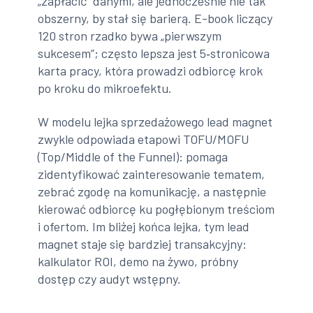
„zapłacić” danymi, ale jednocześnie nie tak
obszerny, by stał się barierą. E-book liczący
120 stron rzadko bywa „pierwszym
sukcesem”; często lepsza jest 5‑stronicowa
karta pracy, która prowadzi odbiorcę krok
po kroku do mikroefektu.
W modelu lejka sprzedażowego lead magnet
zwykle odpowiada etapowi TOFU/MOFU
(Top/Middle of the Funnel): pomaga
zidentyfikować zainteresowanie tematem,
zebrać zgodę na komunikację, a następnie
kierować odbiorcę ku pogłębionym treściom
i ofertom. Im bliżej końca lejka, tym lead
magnet staje się bardziej transakcyjny:
kalkulator ROI, demo na żywo, próbny
dostęp czy audyt wstępny.