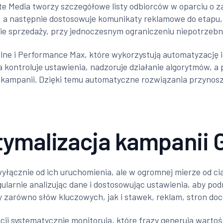
Alte Media tworzy szczegółowe listy odbiorców w oparciu o
), a następnie dostosowuje komunikaty reklamowe do etapu, n
ie sprzedaży, przy jednoczesnym ograniczeniu niepotrzeb
ne i Performance Max, które wykorzystują automatyzację i
 kontroluje ustawienia, nadzoruje działanie algorytmów, a
 o kampanii. Dzięki temu automatyczne rozwiązania przynos
tymalizacja kampanii 
łącznie od ich uruchomienia, ale w ogromnej mierze od ciąg
ularnie analizując dane i dostosowując ustawienia, aby p
y zarówno słów kluczowych, jak i stawek, reklam, stron do
ji systematycznie monitorują, które frazy generują wartośc