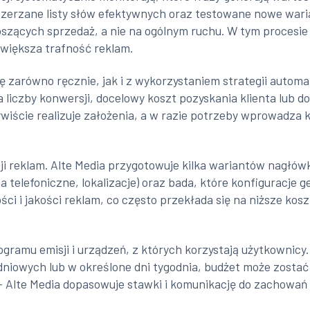
zerzane listy słów efektywnych oraz testowane nowe wari
noszących sprzedaż, a nie na ogólnym ruchu. W tym procesi
 zwiększa trafność reklam.
zarówno ręcznie, jak i z wykorzystaniem strategii automa
liczby konwersji, docelowy koszt pozyskania klienta lub 
zywiście realizuje założenia, a w razie potrzeby wprowadza
ji reklam. Alte Media przygotowuje kilka wariantów nagłów
nia telefoniczne, lokalizacje) oraz bada, które konfiguracje
ci i jakości reklam, co często przekłada się na niższe kosz
ramu emisji i urządzeń, z których korzystają użytkownicy. 
dniowych lub w określone dni tygodnia, budżet może zostać 
 – Alte Media dopasowuje stawki i komunikację do zachowa