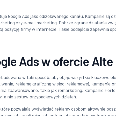
ktuje Google Ads jako odizolowanego kanału. Kampanie są czę
arketing czy e‑mail marketing. Dobrze zgrane działania zw
szą pozycję firmy w internecie. Takie podejście zapewnia sp
gle Ads w ofercie Alte
t zbudowana w taki sposób, aby objąć wszystkie kluczowe e
kiwania, reklamę graficzną w sieci reklamowej, kampanie 
ania zaawansowane, takie jak remarketing, kampanie Perfo
w, a nie zestaw przypadkowych działań.
 które pozwalają wyświetlać reklamy osobom aktywnie posz
luczowych, analizując ich potencjał sprzedażowy, konkuren