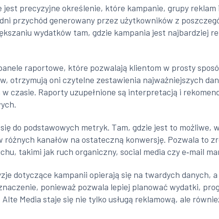
we jest precyzyjne określenie, które kampanie, grupy rekla
 średni przychód generowany przez użytkowników z poszczeg
iększaniu wydatków tam, gdzie kampania jest najbardziej re
panele raportowe, które pozwalają klientom w prosty sposó
w, otrzymują oni czytelne zestawienia najważniejszych dany
n w czasie. Raporty uzupełnione są interpretacją i rekomen
wych.
a się do podstawowych metryk. Tam, gdzie jest to możliwe,
yw różnych kanałów na ostateczną konwersję. Pozwala to zr
hu, takimi jak ruch organiczny, social media czy e‑mail ma
zje dotyczące kampanii opierają się na twardych danych, a 
naczenie, ponieważ pozwala lepiej planować wydatki, prog
z Alte Media staje się nie tylko usługą reklamową, ale rów