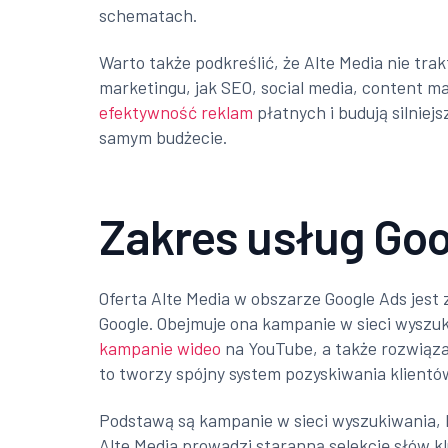
schematach.
Warto także podkreślić, że Alte Media nie tra
marketingu, jak SEO, social media, content m
efektywność reklam
płatnych i budują silniej
samym budżecie.
Zakres usług Goo
Oferta Alte Media w obszarze Google Ads jes
Google. Obejmuje ona kampanie w sieci wyszu
kampanie wideo
na YouTube, a także rozwiąz
to tworzy spójny system pozyskiwania klientó
Podstawą są kampanie w sieci wyszukiwania,
Alte Media prowadzi staranną selekcję słów k