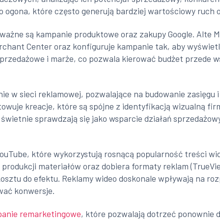
go ogona, które często generują bardziej wartościowy ruch 
ważne są kampanie produktowe oraz zakupy Google. Alte Me
chant Center oraz konfiguruje kampanie tak, aby wyświetl
przedażowe i marże, co pozwala kierować budżet przede ws
ie w sieci reklamowej, pozwalające na budowanie zasięgu 
wuje kreacje, które są spójne z identyfikacją wizualną fi
e świetnie sprawdzają się jako wsparcie działań sprzedażow
ouTube, które wykorzystują rosnącą popularność treści w
produkcji materiałów oraz dobiera formaty reklam (TrueView
 kosztu do efektu. Reklamy wideo doskonale wpływają na ro
wać konwersje.
anie remarketingowe
, które pozwalają dotrzeć ponownie do