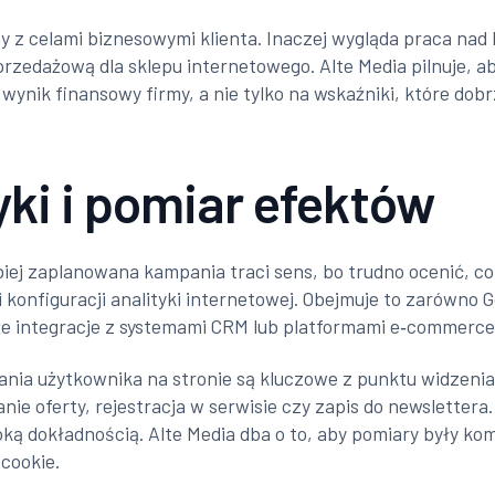
any z celami biznesowymi klienta. Inaczej wygląda praca n
rzedażową dla sklepu internetowego. Alte Media pilnuje, ab
wynik finansowy firmy, a nie tylko na wskaźniki, które dob
yki i pomiar efektów
ej zaplanowana kampania traci sens, bo trudno ocenić, co
konfiguracji analityki internetowej. Obejmuje to zarówno G
kże integracje z systemami CRM lub platformami e‑commerce
łania użytkownika na stronie są kluczowe z punktu widzeni
nie oferty, rejestracja w serwisie czy zapis do newslettera.
oką dokładnością. Alte Media dba o to, aby pomiary były ko
cookie.