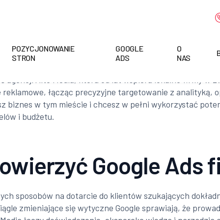
POZYCJONOWANIE
GOOGLE
O
STRON
ADS
NAS
agencji Alte Media, która od lat wspiera lokalne firmy w 
 reklamowe, łącząc precyzyjne targetowanie z analityką, 
z biznes w tym mieście i chcesz w pełni wykorzystać pote
lów i budżetu.
owierzyć Google Ads f
ych sposobów na dotarcie do klientów szukających dokładn
ciągle zmieniające się wytyczne Google sprawiają, że prowa