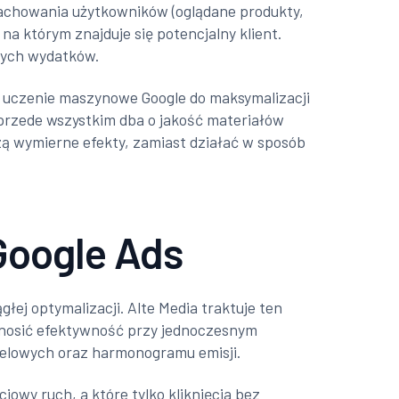
 zachowania użytkowników (oglądane produkty,
a którym znajduje się potencjalny klient.
nych wydatków.
 uczenie maszynowe Google do maksymalizacji
 przede wszystkim dba o jakość materiałów
zą wymierne efekty, zamiast działać w sposób
Google Ads
łej optymalizacji. Alte Media traktuje ten
odnosić efektywność przy jednoczesnym
celowych oraz harmonogramu emisji.
iowy ruch, a które tylko kliknięcia bez