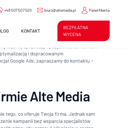
+48 507 507 520
biuro@altemedia.pl
Panel Klienta
BEZPŁATNA
BLOG
KONTAKT
WYCENA
zwiększaniu sprzedaży i pozyskiwaniu klientów
optymalizacją i dopracowanym
ncjał Google Ads, zapraszamy do kontaktu –
irmie Alte Media
ie tego, co oferuje Twoja firma. Jednak sam
dzenie kampanii bez wsparcia specjalistów