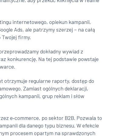
nalityczne, aby przekuć kliknięcia w realne
tingu internetowego, opiekun kampanii,
Google Ads, ale patrzymy szerzej – na całą
 Twojej firmy.
, przeprowadzamy dokładny wywiad z
az konkurencję. Na tej podstawie powstaje
iwarce.
 otrzymuje regularne raporty, dostęp do
amowego. Zamiast ogólnych deklaracji,
gólnych kampanii, grup reklam i słów
przez e‑commerce, po sektor B2B. Pozwala to
mpanii dla danego typu biznesu. W efekcie
owanym procesem opartym na sprawdzonych