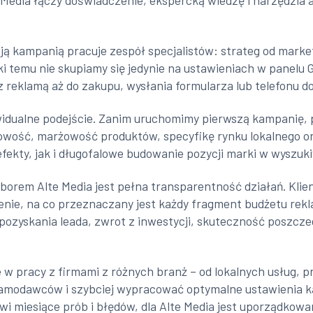
 Media łączy doświadczenie, ekspercką wiedzę i narzędzia a
ją kampanią pracuje zespół specjalistów: strateg od marke
ęki temu nie skupiamy się jedynie na ustawieniach w panelu 
reklamą aż do zakupu, wysłania formularza lub telefonu do
ywidualne podejście. Zanim uruchomimy pierwszą kampanię
wość, marżowość produktów, specyfikę rynku lokalnego or
efekty, jak i długofalowe budowanie pozycji marki w wyszuk
em Alte Media jest pełna transparentność działań. Klient
enie, na co przeznaczany jest każdy fragment budżetu rekl
pozyskania leada, zwrot z inwestycji, skuteczność poszcze
 w pracy z firmami z różnych branż – od lokalnych usług, 
amodawców i szybciej wypracować optymalne ustawienia ka
wi miesiące prób i błędów, dla Alte Media jest uporządk