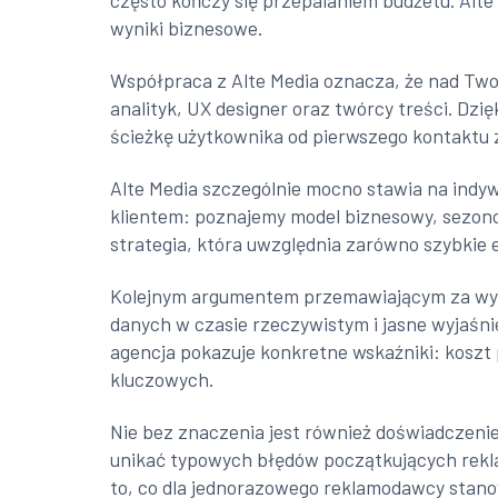
często kończy się przepalaniem budżetu. Alte
wyniki biznesowe.
Współpraca z Alte Media oznacza, że nad Two
analityk, UX designer oraz twórcy treści. Dzi
ścieżkę użytkownika od pierwszego kontaktu z 
Alte Media szczególnie mocno stawia na ind
klientem: poznajemy model biznesowy, sezono
strategia, która uwzględnia zarówno szybkie 
Kolejnym argumentem przemawiającym za wybor
danych w czasie rzeczywistym i jasne wyjaśni
agencja pokazuje konkretne wskaźniki: koszt 
kluczowych.
Nie bez znaczenia jest również doświadczenie
unikać typowych błędów początkujących rekl
to, co dla jednorazowego reklamodawcy stano