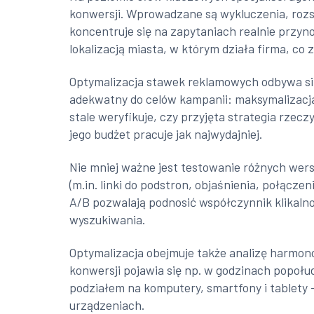
konwersji. Wprowadzane są wykluczenia, rozs
koncentruje się na zapytaniach realnie przy
lokalizacją miasta, w którym działa firma, co
Optymalizacja stawek reklamowych odbywa się 
adekwatny do celów kampanii: maksymalizacja 
stale weryfikuje, czy przyjęta strategia rzec
jego budżet pracuje jak najwydajniej.
Nie mniej ważne jest testowanie różnych wers
(m.in. linki do podstron, objaśnienia, połącze
A/B pozwalają podnosić współczynnik klikalnoś
wyszukiwania.
Optymalizacja obejmuje także analizę harmonog
konwersji pojawia się np. w godzinach popołu
podziałem na komputery, smartfony i tablety
urządzeniach.