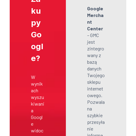
Google
ku
Mercha
py
nt
Center
Go
– GMC
jest
ogl
zintegro
wany z
e?
bazą
danych
Twojego
W
sklepu
wynik
internet
ach
owego.
wyszu
Pozwala
kiwani
na
a
szybkie
Googl
przesyła
e
nie
widoc
informa