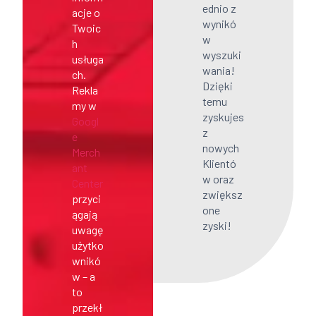
ednio z
acje o
wynikó
Twoic
w
h
wyszuki
usługa
wania!
ch.
Dzięki
Rekla
temu
my w
zyskujes
Googl
z
e
nowych
Merch
Klientó
ant
w oraz
Center
zwiększ
przyci
one
ągają
zyski!
uwagę
użytko
wnikó
w – a
to
przekł