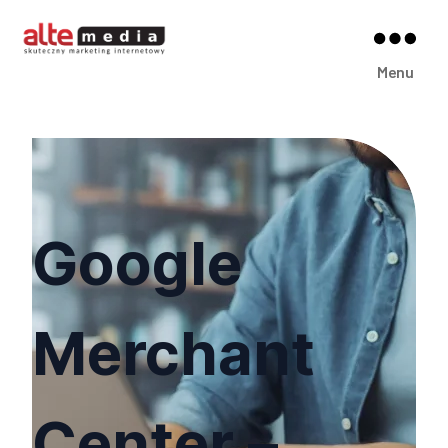
Alte
Menu
Media
Google
Merchant
Center –