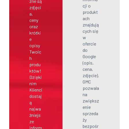
zne są
cji o
zdjęci
produkt
a,
ach
ceny
znajdują
oraz
cych się
krótki
w
e
ofercie
opisy
do
Twoic
Google
h
(opis,
produ
cena,
któw!
zdjęcie).
Dzięki
GMC
nim
pozwala
Klienci
na
dostaj
zwiększ
ą
enie
najwa
sprzeda
żniejs
ży
ze
bezpośr
inform