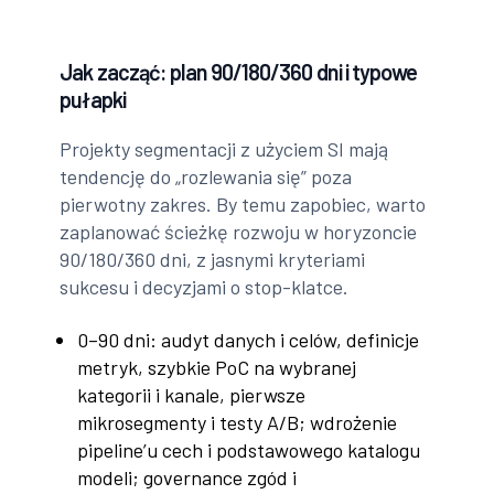
Jak zacząć: plan 90/180/360 dni i typowe
pułapki
Projekty segmentacji z użyciem SI mają
tendencję do „rozlewania się” poza
pierwotny zakres. By temu zapobiec, warto
zaplanować ścieżkę rozwoju w horyzoncie
90/180/360 dni, z jasnymi kryteriami
sukcesu i decyzjami o stop-klatce.
0–90 dni: audyt danych i celów, definicje
metryk, szybkie PoC na wybranej
kategorii i kanale, pierwsze
mikrosegmenty i testy A/B; wdrożenie
pipeline’u cech i podstawowego katalogu
modeli; governance zgód i