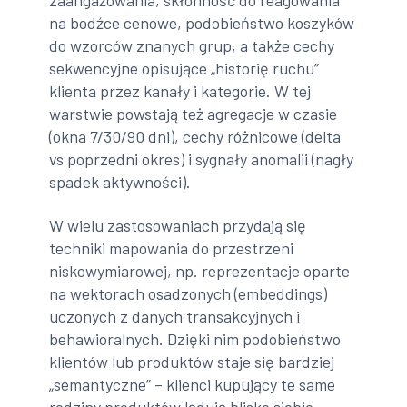
zaangażowania, skłonność do reagowania
na bodźce cenowe, podobieństwo koszyków
do wzorców znanych grup, a także cechy
sekwencyjne opisujące „historię ruchu”
klienta przez kanały i kategorie. W tej
warstwie powstają też agregacje w czasie
(okna 7/30/90 dni), cechy różnicowe (delta
vs poprzedni okres) i sygnały anomalii (nagły
spadek aktywności).
W wielu zastosowaniach przydają się
techniki mapowania do przestrzeni
niskowymiarowej, np. reprezentacje oparte
na wektorach osadzonych (embeddings)
uczonych z danych transakcyjnych i
behawioralnych. Dzięki nim podobieństwo
klientów lub produktów staje się bardziej
„semantyczne” – klienci kupujący te same
rodziny produktów lądują blisko siebie,