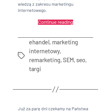
wiedzą z zakresu marketingu
internetowego.
„Alte
Continue reading
Media
na
ehandel
,
marketing
IV
Targach
internetowy
,
Tags
eHandlu”
remarketing
,
SEM
,
seo
,
targi
Już za parę dni czekamy na Państwa