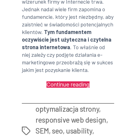
wizerunek firmy w Internecie trwa.
Jednak nadal wiele firm zapomina o
fundamencie, który jest niezbędny, aby
zaistnieć w świadomości potencjalnych
klientów.
Tym fundamentem
oczywiście jest użyteczna i czytelna
strona internetowa
. To właśnie od
niej zależy czy podjęte działania e-
marketingowe przeobrażą się w sukces
jakim jest pozyskanie klienta.
„Jak
Continue reading
zaprojektować
skuteczną
optymalizacja strony
,
i
użyteczną
responsive web design
,
stronę
SEM
,
seo
,
usability
,
Tags
internetową?”