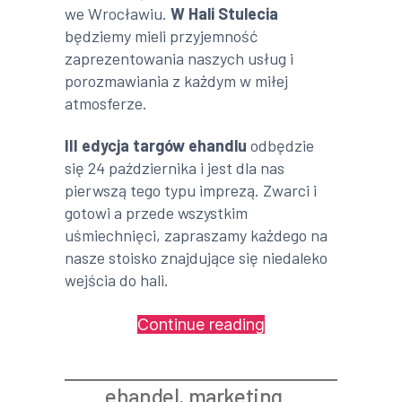
we Wrocławiu.
W Hali Stulecia
będziemy mieli przyjemność
zaprezentowania naszych usług i
porozmawiania z każdym w miłej
atmosferze.
III edycja targów ehandlu
odbędzie
się 24 października i jest dla nas
pierwszą tego typu imprezą. Zwarci i
gotowi a przede wszystkim
uśmiechnięci, zapraszamy każdego na
nasze stoisko znajdujące się niedaleko
wejścia do hali.
„Alte
Continue reading
Media
we
ehandel
,
marketing
Wrocławiu”