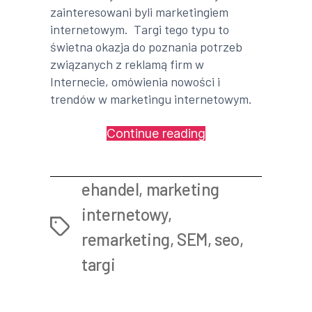
zainteresowani byli marketingiem
internetowym. Targi tego typu to
świetna okazja do poznania potrzeb
związanych z reklamą firm w
Internecie, omówienia nowości i
trendów w marketingu internetowym.
„IV
Continue reading
Targi
eHandlu
ehandel
,
marketing
–
relacja”
internetowy
,
Tags
remarketing
,
SEM
,
seo
,
targi