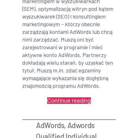
marketingiem w wyszukiwarkach
(SEM), optymalizacją witryn pod kątem
wyszukiwarek (SEO) i konsultingiem
marketingowym – którzy obecnie
zarządzają kontami AdWords lub chcą
nimi zarządzać. Muszą oni być
zarejestrowani w programie i mieć
aktywne konto AdWords. Partnerzy
dokładają wielu starań, by uzyskać ten
tytuł. Muszą m.in. zdać egzaminy
wymagające wykazania się dogłębną
znajomością programu AdWords.
„Certyfikat
Continue reading
Google
Advertising
AdWords
,
Adwords
Professional”
Qualified Individual
,