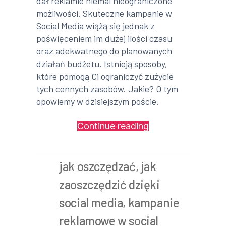
dał reklamie niemal nieograniczone
możliwości. Skuteczne kampanie w
Social Media wiążą się jednak z
poświęceniem im dużej ilości czasu
oraz adekwatnego do planowanych
działań budżetu. Istnieją sposoby,
które pomogą Ci ograniczyć zużycie
tych cennych zasobów. Jakie? O tym
opowiemy w dzisiejszym poście.
„Oszczędzanie
Continue reading
z
Social
jak oszczędzać
,
jak
Media”
zaoszczędzić dzięki
social media
,
kampanie
reklamowe w social