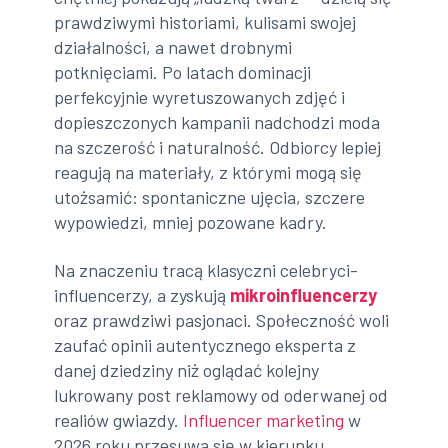
prawdziwymi historiami, kulisami swojej
działalności, a nawet drobnymi
potknięciami. Po latach dominacji
perfekcyjnie wyretuszowanych zdjęć i
dopieszczonych kampanii nadchodzi moda
na szczerość i naturalność. Odbiorcy lepiej
reagują na materiały, z którymi mogą się
utożsamić: spontaniczne ujęcia, szczere
wypowiedzi, mniej pozowane kadry.
Na znaczeniu tracą klasyczni celebryci-
influencerzy, a zyskują
mikroinfluencerzy
oraz prawdziwi pasjonaci. Społeczność woli
zaufać opinii autentycznego eksperta z
danej dziedziny niż oglądać kolejny
lukrowany post reklamowy od oderwanej od
realiów gwiazdy.
Influencer marketing
w
2026 roku przesuwa się w kierunku