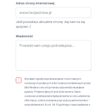
Adres strony internetowej
Jeśli posiadasz aktualnie stronę, daj nam na nią
spojrzeć ;)
Wiadomość
Wyrażam zgodę na przetwarzanie moich danych
osobowych podanych w formularzu kontaktowym przez
Alte Media w celu otrzymania odpowiedzi na zadane
pytanie. Podanie danych jest dobrowolne. Dane
osobowe przetwarzane będą doraźnie w celu udzielenia
informacji, o które zostanie poproszony administrator –
na podstawie art. 6 ust. 1 lit. f) ogólnego rozporządzenia o