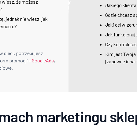
le wiesz, że możesz
Jakiego klient
?
Gdzie chcesz 
, jednak nie wiesz, jak
Jaki cel wizer
ernecie?
Jak funkcjonuj
Czy kontroluje
w sieci, potrzebujesz
Kim jest Twoja
form promocji –
GoogleAds
,
(zapewne inna n
ciowe.
amach marketingu skle