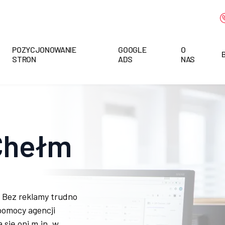
POZYCJONOWANIE
GOOGLE
O
STRON
ADS
NAS
Chełm
? Bez reklamy trudno
pomocy agencji
 się oni m.in. w