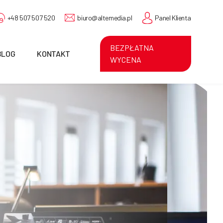
+48 507 507 520
biuro@altemedia.pl
Panel Klienta
BEZPŁATNA
BLOG
KONTAKT
WYCENA