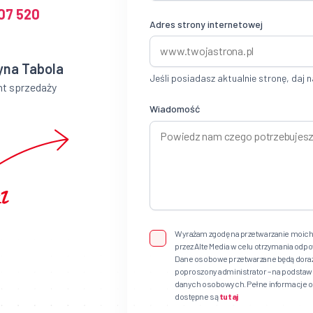
07 520
Adres strony internetowej
yna Tabola
Jeśli posiadasz aktualnie stronę, daj n
nt sprzedaży
Wiadomość
Wyrażam zgodę na przetwarzanie moic
przez Alte Media w celu otrzymania odp
Dane osobowe przetwarzane będą doraźni
poproszony administrator – na podstawie a
danych osobowych. Pełne informacje o
dostępne są
tutaj