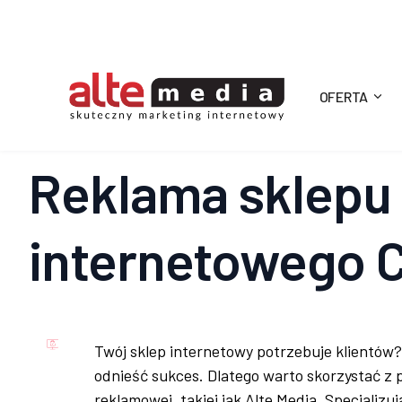
OFERTA
Alte
Media
Reklama sklepu
internetowego 
Twój sklep internetowy potrzebuje klientów
odnieść sukces. Dlatego warto skorzystać z 
reklamowej, takiej jak Alte Media. Specjalizują