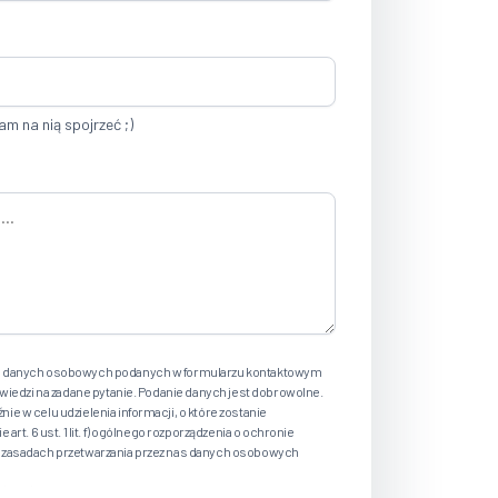
am na nią spojrzeć ;)
h danych osobowych podanych w formularzu kontaktowym
owiedzi na zadane pytanie. Podanie danych jest dobrowolne.
e w celu udzielenia informacji, o które zostanie
rt. 6 ust. 1 lit. f) ogólnego rozporządzenia o ochronie
 zasadach przetwarzania przez nas danych osobowych