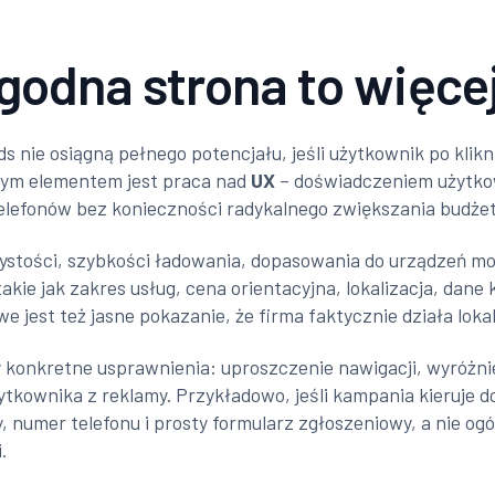
odna strona to więcej
 nie osiągną pełnego potencjału, jeśli użytkownik po klikni
żnym elementem jest praca nad
UX
– doświadczeniem użytkow
i telefonów bez konieczności radykalnego zwiększania budż
stości, szybkości ładowania, dopasowania do urządzeń mobi
kie jak zakres usług, cena orientacyjna, lokalizacja, dane
jest też jasne pokazanie, że firma faktycznie działa lokaln
konkretne usprawnienia: uproszczenie nawigacji, wyróżnie
ytkownika z reklamy. Przykładowo, jeśli kampania kieruje d
numer telefonu i prosty formularz zgłoszeniowy, a nie ogól
.