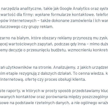
 narzędzia analityczne, takie jak Google Analytics oraz sys
ną wartość dla firmy: wysłane formularze kontaktowe, telef
epów internetowych – także dokonane zamówienia i ich wart
kluczowego czy grupy reklam.
czarno na białym, które obszary reklamy przynoszą mu zysk.
ięcej wartościowych zapytań, podczas gdy inna – mimo dużej
ujemy decyzje o przesunięciu budżetu, wzmocnieniu konkret
 użytkowników na stronie. Analizujemy, z jakich urządzeń 
akim etapie rezygnują z dalszych działań. To cenna wiedza,
internetową, ofertę czy proces obsługi klienta.
yste raporty, w których w prosty sposób przedstawiamy kluc
rowanych kontaktów oraz porównania między poszczególnymi
we na podstawie rzetelnych danych, a nie ogólnego wrażen