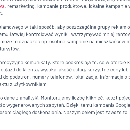
wa
, remarketing, kampanie produktowe, lokalne kampanie w
ć.
eklamowego w taki sposób, aby poszczególne grupy reklam 
temu łatwiej kontrolować wyniki, wstrzymywać mniej rento
ran może to oznaczać np. osobne kampanie na mieszkańców m
turystów.
precyzyjne komunikaty, które podkreślają to, co w ofercie k
 dojazd do klienta, wysoka jakość usług, korzystne ceny lub
ki do podstron, numery telefonów, lokalizacje, informacje 
aktu z użytkownikiem.
o dane z analityki. Monitorujemy liczbę kliknięć, koszt po
ość wygenerowanych zapytań. Dzięki temu kampania Google
em ciągłego doskonalenia. Naszym celem jest zawsze to, a