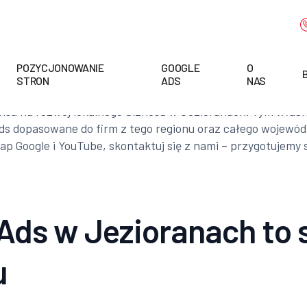
POZYCJONOWANIE
GOOGLE
O
STRON
ADS
NAS
nsa na rozwój lokalnego biznesu w Jezioranach. Tym właśni
ds dopasowane do firm z tego regionu oraz całego wojewó
p Google i YouTube, skontaktuj się z nami – przygotujemy s
Ads w Jezioranach to 
u