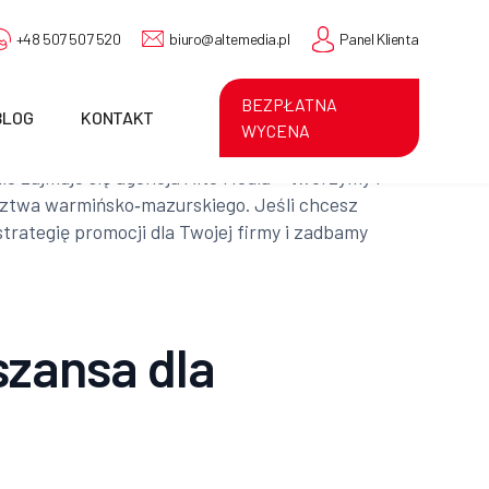
+48 507 507 520
biuro@altemedia.pl
Panel Klienta
BEZPŁATNA
BLOG
KONTAKT
WYCENA
e zajmuje się agencja Alte Media – tworzymy i
dztwa warmińsko‑mazurskiego. Jeśli chcesz
trategię promocji dla Twojej firmy i zadbamy
szansa dla