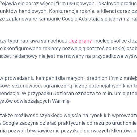
. Pojawia się coraz więcej firm usługowych, lokalnych pro
punktów handlowych. Konkurencja rośnie, a klienci coraz cz
rze zaplanowane kampanie Google Ads stają się jednym z n
razy typu naprawa samochodu
Jeziorany
, nocleg okolice Je
nio skonfigurowane reklamy pozwalają dotrzeć do takiej oso
budżet reklamowy nie jest marnowany na przypadkowe wyświ
 w prowadzeniu kampanii dla małych i średnich firm z mnie
ków: sezonowość, ograniczoną liczbę potencjalnych klient
omendacje. W przypadku Jezioran oznacza to m.in. umiejętn
ystów odwiedzających Warmię.
 także możliwość szybkiego wejścia na rynek lub wprowadz
 Google zaczyna działać praktycznie od razu po uruchomien
ia pozwoli błyskawicznie pozyskać pierwszych klientów, p