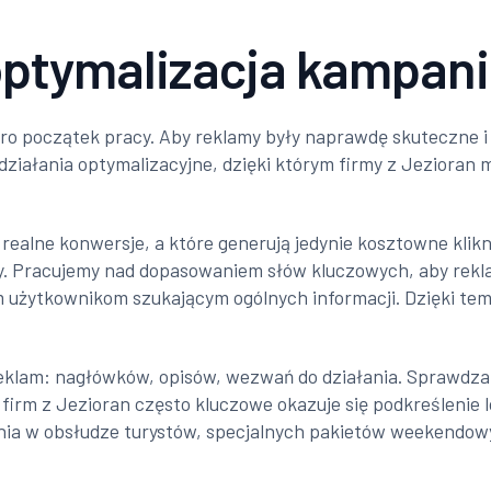
tymalizacja kampanii
o początek pracy. Aby reklamy były naprawdę skuteczne i o
 działania optymalizacyjne, dzięki którym firmy z Jezior
realne konwersje, a które generują jedynie kosztowne klik
my. Pracujemy nad dopasowaniem słów kluczowych, aby rekl
użytkownikom szukającym ogólnych informacji. Dzięki temu 
reklam: nagłówków, opisów, wezwań do działania. Sprawdza
 firm z Jezioran często kluczowe okazuje się podkreślenie l
nia w obsłudze turystów, specjalnych pakietów weekendow