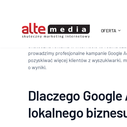
OFERTA
Alte
Skuteczna reklama w internecie to realna sza
prowadzimy profesjonalne kampanie Google A
Media
pozyskiwać więcej klientów z wyszukiwarki, ma
o wyniki.
Dlaczego Google 
lokalnego biznes