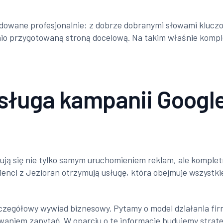
budowane profesjonalnie: z dobrze dobranymi słowami klu
nio przygotowaną stroną docelową. Na takim właśnie kompl
ługa kampanii Google 
jmują się nie tylko samym uruchomieniem reklam, ale komp
klienci z Jezioran otrzymują usługę, która obejmuje wszystk
egółowy wywiad biznesowy. Pytamy o model działania firm
waniem zapytań. W oparciu o te informacje budujemy strate