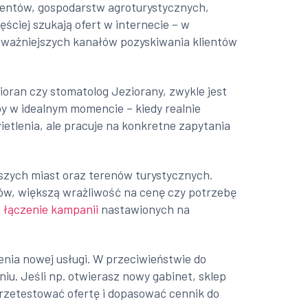
ducentów, gospodarstw agroturystycznych,
ęściej szukają ofert w internecie – w
ajważniejszych kanałów pozyskiwania klientów
zioran czy stomatolog Jeziorany, zwykle jest
by w idealnym momencie – kiedy realnie
etlenia, ale pracuje na konkretne zapytania
jszych miast oraz terenów turystycznych.
ów, większą wrażliwość na cenę czy potrzebę
e
łączenie kampanii
nastawionych na
enia nowej usługi. W przeciwieństwie do
iu. Jeśli np. otwierasz nowy gabinet, sklep
rzetestować ofertę i dopasować cennik do