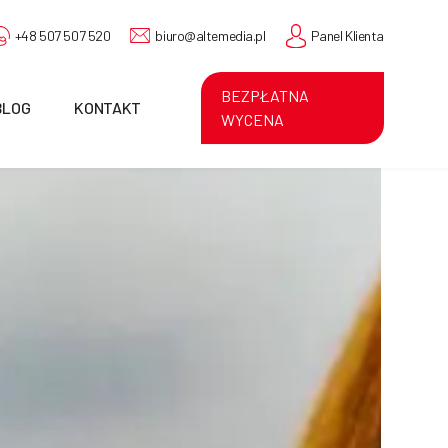
+48 507 507 520
biuro@altemedia.pl
Panel Klienta
BEZPŁATNA
BLOG
KONTAKT
WYCENA