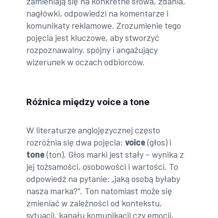
zamieniają się na konkretne słowa, zdania,
nagłówki, odpowiedzi na komentarze i
komunikaty reklamowe. Zrozumienie tego
pojęcia jest kluczowe, aby stworzyć
rozpoznawalny, spójny i angażujący
wizerunek w oczach odbiorców.
Różnica między voice a tone
W literaturze anglojęzycznej często
rozróżnia się dwa pojęcia:
voice
(głos) i
tone
(ton). Głos marki jest stały – wynika z
jej tożsamości, osobowości i wartości. To
odpowiedź na pytanie: „jaką osobą byłaby
nasza marka?”. Ton natomiast może się
zmieniać w zależności od kontekstu,
sytuacji, kanału komunikacji czy emocji,