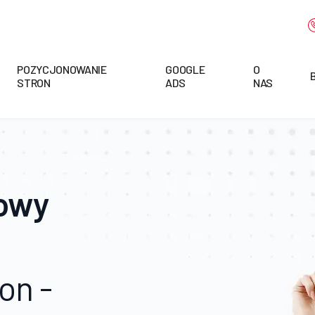
POZYCJONOWANIE
GOOGLE
O
STRON
ADS
NAS
towy
on -