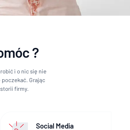
omóc ?
bić i o nic się nie
ę poczekać. Grając
torii firmy.
Social Media