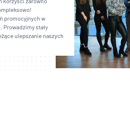
ń korzyści zarówno
kompleksowo!
ań promocyjnych w
m. Prowadzimy stały
eżące ulepszanie naszych