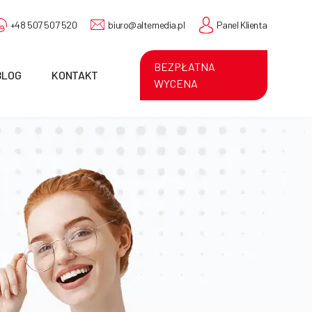
+48 507 507 520
biuro@altemedia.pl
Panel Klienta
BEZPŁATNA
BLOG
KONTAKT
WYCENA