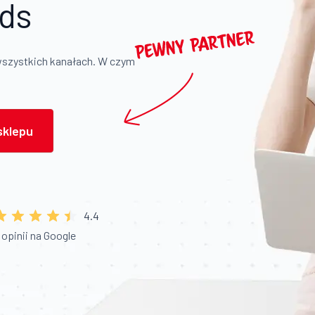
ds
wszystkich kanałach. W czym
sklepu
4.4
 opinii na Google