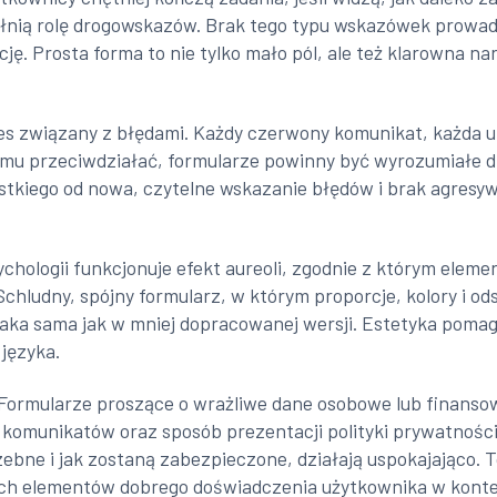
łnią rolę drogowskazów. Brak tego typu wskazówek prowadz
ję. Prosta forma to nie tylko mało pól, ale też klarowna na
res związany z błędami. Każdy czerwony komunikat, każda
mu przeciwdziałać, formularze powinny być wyrozumiałe d
tkiego od nowa, czytelne wskazanie błędów i brak agresy
ychologii funkcjonuje efekt aureoli, zgodnie z którym eleme
e. Schludny, spójny formularz, w którym proporcje, kolory i
est taka sama jak w mniej dopracowanej wersji. Estetyka po
 języka.
. Formularze proszące o wrażliwe dane osobowe lub finanso
n komunikatów oraz sposób prezentacji polityki prywatności
ebne i jak zostaną zabezpieczone, działają uspokajająco. 
ych elementów dobrego doświadczenia użytkownika w konte