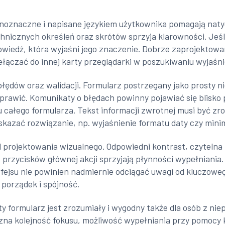
ednoznaczne i napisane językiem użytkownika pomagają nat
hnicznych określeń oraz skrótów sprzyja klarowności. Jeśl
wiedź, która wyjaśni jego znaczenie. Dobrze zaprojektowany
ełączać do innej karty przeglądarki w poszukiwaniu wyjaśni
łędów oraz walidacji. Formularz postrzegany jako prosty ni
poprawić. Komunikaty o błędach powinny pojawiać się blisko
u całego formularza. Tekst informacji zwrotnej musi być z
kazać rozwiązanie, np. wyjaśnienie formatu daty czy minim
d projektowania wizualnego. Odpowiedni kontrast, czytelna
 przycisków głównej akcji sprzyjają płynności wypełniania
fejsu nie powinien nadmiernie odciągać uwagi od kluczowego
 porządek i spójność.
ty formularz jest zrozumiały i wygodny także dla osób z 
zna kolejność fokusu, możliwość wypełniania przy pomocy 