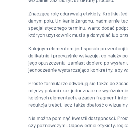
wizualnie zaznaczyć strukturę procesu.
Znaczącą rolę odgrywają etykiety. Krótkie, j
danym polu. Unikanie żargonu, nadmiernie tec
specjalistycznego terminu, warto dodać podpo
których użytkownik musi się domyślać lub prz
Kolejnym elementem jest sposób prezentacji b
delikatnie i precyzyjnie wskazuje, co należy 
jego opuszczeniu, zamiast dopiero po wysłani
jednocześnie wystarczająco konkretny, aby ws
Proste formularze odwołują się także do zasa
między polami oraz jednoznaczne wyróżnienie
kolejnych elementach, a żaden fragment inter
redukcja treści, lecz także dbałość o wizualny
Nie można pominąć kwestii dostępności. Pros
czy poznawczymi. Odpowiednie etykiety, logic