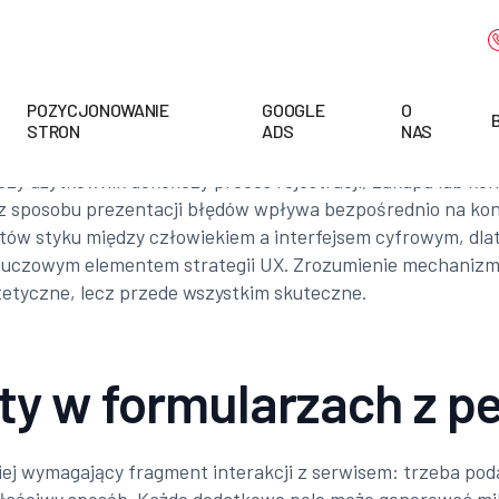
POZYCJONOWANIE
GOOGLE
O
STRON
ADS
NAS
czy użytkownik dokończy proces rejestracji, zakupu lub kon
 oraz sposobu prezentacji błędów wpływa bezpośrednio na kon
tów styku między człowiekiem a interfejsem cyfrowym, dlat
ię kluczowym elementem strategii UX. Zrozumienie mechanizm
tetyczne, lecz przede wszystkim skuteczne.
ty w formularzach z 
ziej wymagający fragment interakcji z serwisem: trzeba po