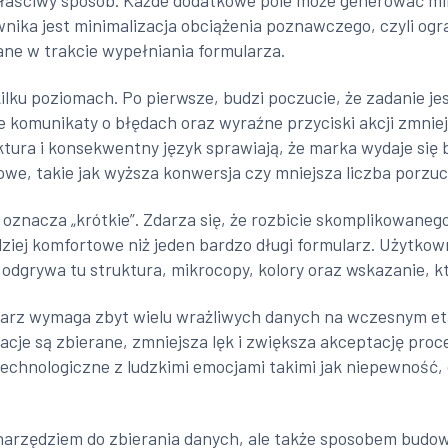
 właściwy sposób. Każde dodatkowe pole może generować mi
ka jest minimalizacja obciążenia poznawczego, czyli ogr
ne w trakcie wypełniania formularza.
ilku poziomach. Po pierwsze, budzi poczucie, że zadanie jes
lne komunikaty o błędach oraz wyraźne przyciski akcji zmnie
tura i konsekwentny język sprawiają, że marka wydaje się b
esowe, takie jak wyższa konwersja czy mniejsza liczba porz
ze oznacza „krótkie”. Zdarza się, że rozbicie skomplikowan
ziej komfortowe niż jeden bardzo długi formularz. Użytkow
ę odgrywa tu struktura, mikrocopy, kolory oraz wskazanie, 
larz wymaga zbyt wielu wrażliwych danych na wczesnym eta
cje są zbierane, zmniejsza lęk i zwiększa akceptację proc
echnologiczne z ludzkimi emocjami takimi jak niepewność
o narzędziem do zbierania danych, ale także sposobem budow