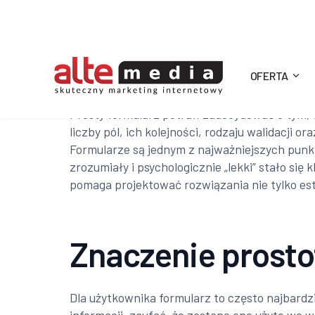
OFERTA
Alte
Prosty formularz potrafi zadecydować o tym, 
liczby pól, ich kolejności, rodzaju walidacji
Media
Formularze są jednym z najważniejszych punk
zrozumiały i psychologicznie „lekki” stało s
pomaga projektować rozwiązania nie tylko es
Znaczenie prosto
Dla użytkownika formularz to często najbard