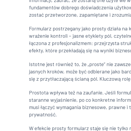
informacji, zaufać, że zostaną one użyte we
fundamentów dobrego doświadczenia użytkowni
zostać przetworzone, zapamiętane i zrozumia
Formularz postrzegany jako prosty działa na k
wrażenie kontroli – jasne etykiety pól, czyte
łączona z profesjonalizmem: przejrzysta struk
efekty, które przekładają się na wyniki bizn
Istotne jest również to, że „proste” nie zaws
jasnych kroków, może być odbierane jako bard
się z przytłaczającą ścianą pól. Kluczową rol
Prostota wpływa też na zaufanie. Jeśli formu
staranne wyjaśnienie, po co konkretne informa
musi łączyć wymagania biznesowe, prawne i t
prywatność.
W efekcie prosty formularz staje się nie tylk