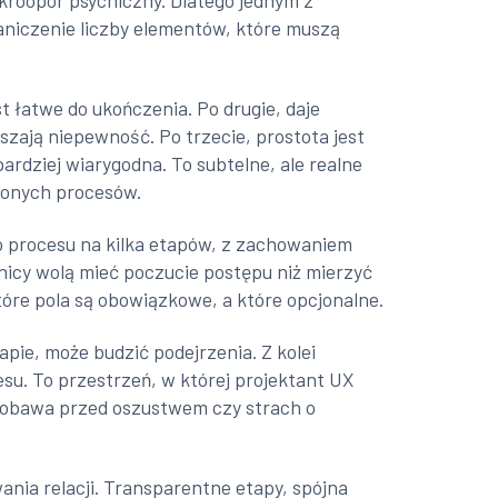
kroopór psychiczny. Dlatego jednym z
aniczenie liczby elementów, które muszą
t łatwe do ukończenia. Po drugie, daje
jszają niepewność. Po trzecie, prostota jest
ardziej wiarygodna. To subtelne, ale realne
uconych procesów.
ego procesu na kilka etapów, z zachowaniem
nicy wolą mieć poczucie postępu niż mierzyć
które pola są obowiązkowe, a które opcjonalne.
pie, może budzić podejrzenia. Z kolei
esu. To przestrzeń, w której projektant UX
, obawa przed oszustwem czy strach o
ania relacji. Transparentne etapy, spójna