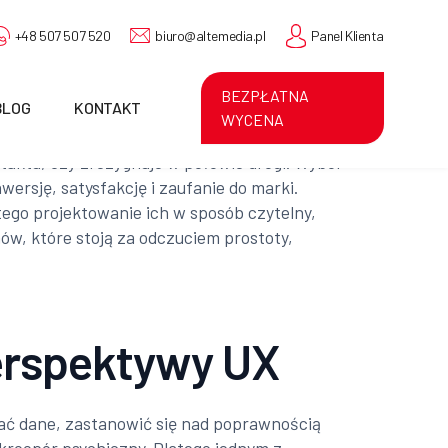
+48 507 507 520
biuro@altemedia.pl
Panel Klienta
BEZPŁATNA
BLOG
KONTAKT
WYCENA
taktu, czy zrezygnuje w połowie drogi. Wybór
wersję, satysfakcję i zaufanie do marki.
ego projektowanie ich w sposób czytelny,
ów, które stoją za odczuciem prostoty,
perspektywy UX
dać dane, zastanowić się nad poprawnością