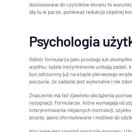
dostosowane do czytników ekranu to warunki,
idą tu w parze, ponieważ redukcja zbędnej ko
Psychologia użyt
Odbiór formularza jako prostego lub skompli
wysiłku: ludzie instynktownie unikają zadań,
być odrzucony już na etapie pierwszego wraże
poczucie, że zadanie jest wykonalne i nie zdom
Znaczenie ma też zjawisko obciążenia poznawc
rezygnacji. Formularze, które wymagają od uż
interpretowania niejasnych instrukcji, szybko
proste, jasno sformułowane i możliwe do udzi
Kluczowe jest również poczucie progresu. Użytk