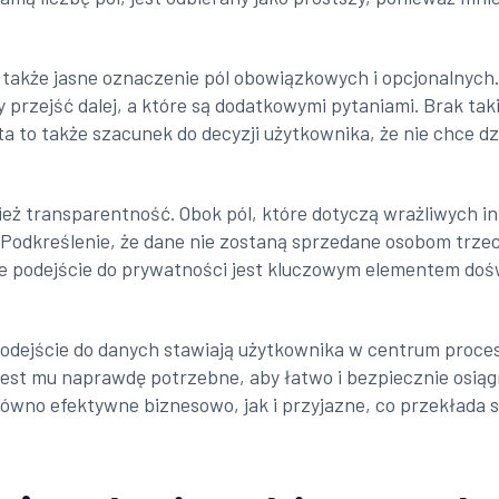
 także jasne oznaczenie pól obowiązkowych i opcjonalnych.
y przejść dalej, a które są dodatkowymi pytaniami. Brak t
 to także szacunek do decyzji użytkownika, że nie chce dziel
ż transparentność. Obok pól, które dotyczą wrażliwych in
. Podkreślenie, że dane nie zostaną sprzedane osobom trz
 podejście do prywatności jest kluczowym elementem dośw
podejście do danych stawiają użytkownika w centrum proces
o jest mu naprawdę potrzebne, aby łatwo i bezpiecznie osią
ówno efektywne biznesowo, jak i przyjazne, co przekłada si