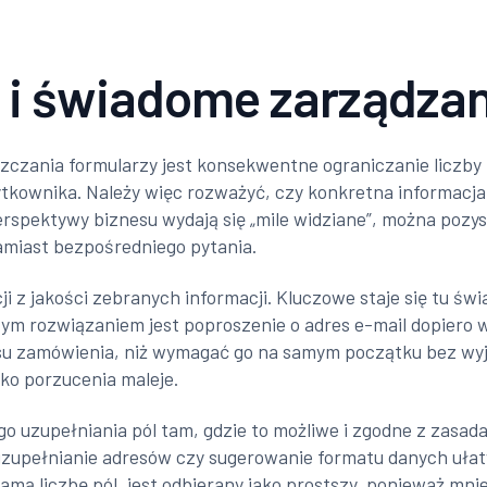
l i świadome zarządza
zczania formularzy jest konsekwentne ograniczanie liczby 
ytkownika. Należy więc rozważyć, czy konkretna informacja
 perspektywy biznesu wydają się „mile widziane”, można po
amiast bezpośredniego pytania.
cji z jakości zebranych informacji. Kluczowe staje się tu
zym rozwiązaniem jest poproszenie o adres e-mail dopiero 
tusu zamówienia, niż wymagać go na samym początku bez wyja
yko porzucenia maleje.
 uzupełniania pól tam, gdzie to możliwe i zgodne z zasad
upełnianie adresów czy sugerowanie formatu danych ułatw
 samą liczbę pól, jest odbierany jako prostszy, ponieważ m