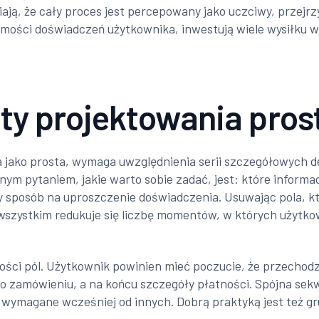
ją, że cały proces jest percepowany jako uczciwy, przejrzy
omości doświadczeń użytkownika, inwestują wiele wysiłku w
y projektowania pros
 jako prosta, wymaga uwzględnienia serii szczegółowych de
nym pytaniem, jakie warto sobie zadać, jest: które informa
 sposób na uproszczenie doświadczenia. Usuwając pola, któr
e wszystkim redukuje się liczbę momentów, w których użytk
ności pól. Użytkownik powinien mieć poczucie, że przechodz
 zamówieniu, a na końcu szczegóły płatności. Spójna sekwe
 wymagane wcześniej od innych. Dobrą praktyką jest też g