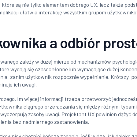
 które są nie tylko elementem dobrego UX, lecz także pod
mplikacji ułatwia interakcję wszystkim grupom użytkownikó
kownika a odbiór prost
kowanego zależy w dużej mierze od mechanizmów psychologi
 które wydają się czasochłonne lub wymagające dużej koncen
nia, zanim użytkownik rozpocznie wypełnianie. Krótszy, po
inuje ich uwagi.
zego. Im więcej informacji trzeba przetworzyć jednocześni
ytkownika ciągłego przełączania się między różnymi typam
 wyczerpują zasoby uwagi. Projektant UX powinien dążyć do 
elenia bez nadmiernego zastanowienia.
ownicy chętniej kończą zadania, jeśli widzą, jak daleko zas