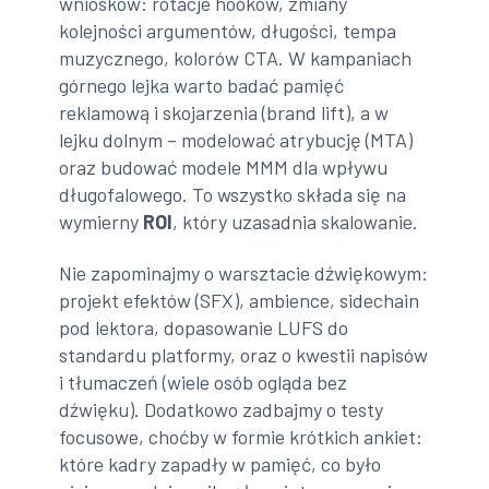
wniosków: rotacje hooków, zmiany
kolejności argumentów, długości, tempa
muzycznego, kolorów CTA. W kampaniach
górnego lejka warto badać pamięć
reklamową i skojarzenia (brand lift), a w
lejku dolnym – modelować atrybucję (MTA)
oraz budować modele MMM dla wpływu
długofalowego. To wszystko składa się na
wymierny
ROI
, który uzasadnia skalowanie.
Nie zapominajmy o warsztacie dźwiękowym:
projekt efektów (SFX), ambience, sidechain
pod lektora, dopasowanie LUFS do
standardu platformy, oraz o kwestii napisów
i tłumaczeń (wiele osób ogląda bez
dźwięku). Dodatkowo zadbajmy o testy
focusowe, choćby w formie krótkich ankiet:
które kadry zapadły w pamięć, co było