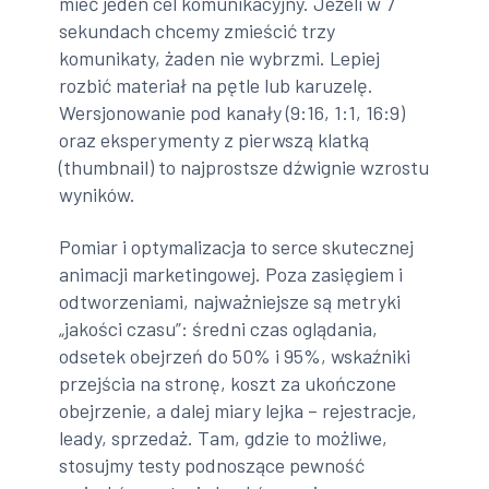
mieć jeden cel komunikacyjny. Jeżeli w 7
sekundach chcemy zmieścić trzy
komunikaty, żaden nie wybrzmi. Lepiej
rozbić materiał na pętle lub karuzelę.
Wersjonowanie pod kanały (9:16, 1:1, 16:9)
oraz eksperymenty z pierwszą klatką
(thumbnail) to najprostsze dźwignie wzrostu
wyników.
Pomiar i optymalizacja to serce skutecznej
animacji marketingowej. Poza zasięgiem i
odtworzeniami, najważniejsze są metryki
„jakości czasu”: średni czas oglądania,
odsetek obejrzeń do 50% i 95%, wskaźniki
przejścia na stronę, koszt za ukończone
obejrzenie, a dalej miary lejka – rejestracje,
leady, sprzedaż. Tam, gdzie to możliwe,
stosujmy testy podnoszące pewność