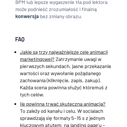
BPM lub lepsze wygaszenie tła pod lektora
może podnieść zrozumiałość i finalną
konwersja
bez zmiany obrazu.
FAQ
Jakie są trzy najważniejsze cele animacji
marketingowej?
Zatrzymanie uwagi w
pierwszych sekundach, jasne przekazanie
wartości oraz wywołanie pożądanego
zachowania (kliknięcie, zapis, zakup).
Każda scena powinna służyć któremuś z
tych celów.
Ile powinna trwać skuteczna animacja?
To zależy od kanału i celu. W socialach
sprawdzają się formaty 5–15 s z jednym
kluczowym atutem; na landing page’u –