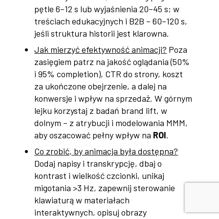
pętle 6–12 s lub wyjaśnienia 20–45 s; w
treściach edukacyjnych i B2B – 60–120 s,
jeśli struktura historii jest klarowna.
Jak mierzyć efektywność animacji?
Poza
zasięgiem patrz na jakość oglądania (50%
i 95% completion), CTR do strony, koszt
za ukończone obejrzenie, a dalej na
konwersje i wpływ na sprzedaż. W górnym
lejku korzystaj z badań brand lift, w
dolnym – z atrybucji i modelowania MMM,
aby oszacować pełny wpływ na
ROI
.
Co zrobić, by animacja była dostępna?
Dodaj napisy i transkrypcję, dbaj o
kontrast i wielkość czcionki, unikaj
migotania >3 Hz, zapewnij sterowanie
klawiaturą w materiałach
interaktywnych, opisuj obrazy