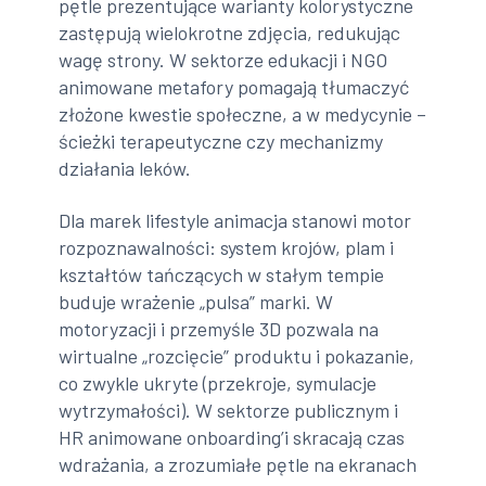
pętle prezentujące warianty kolorystyczne
zastępują wielokrotne zdjęcia, redukując
wagę strony. W sektorze edukacji i NGO
animowane metafory pomagają tłumaczyć
złożone kwestie społeczne, a w medycynie –
ścieżki terapeutyczne czy mechanizmy
działania leków.
Dla marek lifestyle animacja stanowi motor
rozpoznawalności: system krojów, plam i
kształtów tańczących w stałym tempie
buduje wrażenie „pulsa” marki. W
motoryzacji i przemyśle 3D pozwala na
wirtualne „rozcięcie” produktu i pokazanie,
co zwykle ukryte (przekroje, symulacje
wytrzymałości). W sektorze publicznym i
HR animowane onboarding’i skracają czas
wdrażania, a zrozumiałe pętle na ekranach