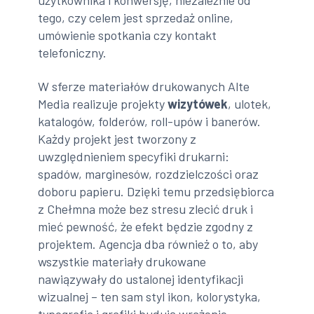
użytkownika i konwersję, niezależnie od
tego, czy celem jest sprzedaż online,
umówienie spotkania czy kontakt
telefoniczny.
W sferze materiałów drukowanych Alte
Media realizuje projekty
wizytówek
, ulotek,
katalogów, folderów, roll-upów i banerów.
Każdy projekt jest tworzony z
uwzględnieniem specyfiki drukarni:
spadów, marginesów, rozdzielczości oraz
doboru papieru. Dzięki temu przedsiębiorca
z Chełmna może bez stresu zlecić druk i
mieć pewność, że efekt będzie zgodny z
projektem. Agencja dba również o to, aby
wszystkie materiały drukowane
nawiązywały do ustalonej identyfikacji
wizualnej – ten sam styl ikon, kolorystyka,
typografia i grafiki budują wrażenie