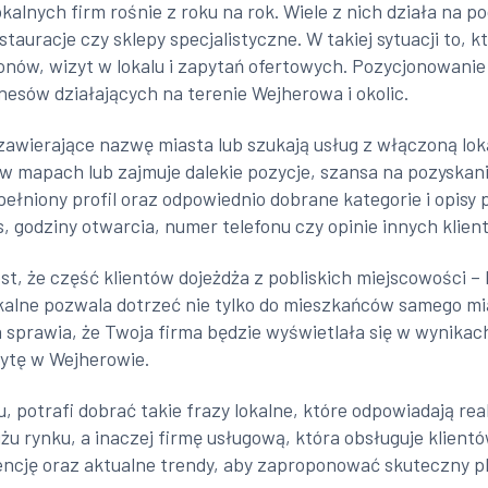
lokalnych firm rośnie z roku na rok. Wiele z nich działa na
tauracje czy sklepy specjalistyczne. W takiej sytuacji to, 
efonów, wizyt w lokalu i zapytań ofertowych. Pozycjonowanie 
nesów działających na terenie Wejherowa i okolic.
zawierające nazwę miasta lub szukają usług z włączoną loka
 w mapach lub zajmuje dalekie pozycje, szansa na pozyskani
ełniony profil oraz odpowiednio dobrane kategorie i opisy 
, godziny otwarcia, numer telefonu czy opinie innych klien
, że część klientów dojeżdża z pobliskich miejscowości – 
kalne pozwala dotrzeć nie tylko do mieszkańców samego mia
 sprawia, że Twoja firma będzie wyświetlała się w wynika
ytę w Wejherowie.
nu, potrafi dobrać takie frazy lokalne, które odpowiadają
iżu rynku, a inaczej firmę usługową, która obsługuje klient
encję oraz aktualne trendy, aby zaproponować skuteczny pl