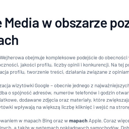
e Media w obszarze po
ach
 z Wejherowa obejmuje kompleksowe podejście do obecności
zności, jakości profilu, liczby opinii i konkurencji. Na te
cja profilu, tworzenie treści, działania związane z opiniam
cja wizytówki Google – obecnie jednego z najważniejszych
 dba o spójność adresów, numerów telefonów i godzin otwarc
atkowe, dodawane zdjęcia oraz materiały, które zwiększaj
ytówki wpływają na większą liczbę kliknięć i wejść na stron
onowaniem w mapach Bing oraz w
mapach
Apple. Coraz więc
ilnych, a także w systemach pokładowych samochodów. Dob