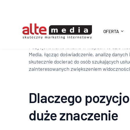
OFERTA
Alte
Pozycjonowanie lokalne w mapach to dziś kluc
Media, łącząc doświadczenie, analizę danych
Media
skutecznie docierać do osób szukających usług
zainteresowanych zwiększeniem widoczności 
Dlaczego pozycjo
duże znaczenie