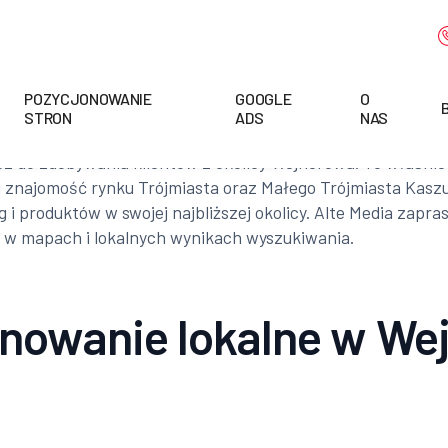
POZYCJONOWANIE
GOOGLE
O
STRON
ADS
NAS
z do zdobywania klientów z okolicy Wejherowa. To właśnie 
 i znajomość rynku Trójmiasta oraz Małego Trójmiasta Kasz
 i produktów w swojej najbliższej okolicy. Alte Media zapr
w mapach i lokalnych wynikach wyszukiwania.
nowanie lokalne w We