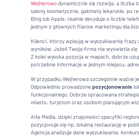
Wejherowo
dynamicznie się rozwija, a liczba 
salony kosmetyczne, gabinety lekarskie, po res
Bing lub Apple, realnie decyduje o liczbie tel
jednym z głównych filarów marketingu dla biz
Klienci, którzy wpisują w wyszukiwarkę frazy 
wyników. Jeżeli Twoja firma nie wyświetla się
Z kolei wysoka pozycja w mapach, dobrze uzup
potrzebne informacje w jednym miejscu: adres
W przypadku Wejherowa szczególnie ważne jest
Odpowiednio prowadzone
pozycjonowanie
lo
funkcjonalnego. Dobrze opracowana strategia
miasto, turystom oraz osobom planującym wiz
Alte Media, dzięki znajomości specyfiki regio
pozycjonuje się np. lokalną restaurację w pobl
Agencja analizuje dane wyszukiwania, konkur