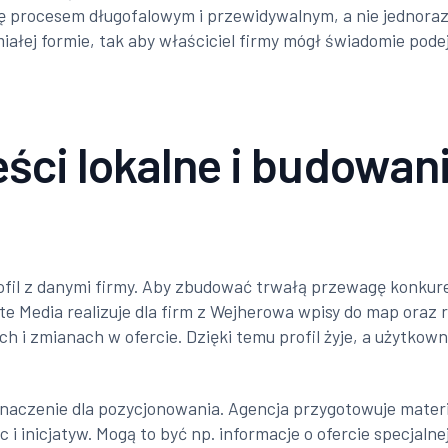
ię procesem długofalowym i przewidywalnym, a nie jednora
iałej formie, tak aby właściciel firmy mógł świadomie pod
eści lokalne i budowan
ofil z danymi firmy. Aby zbudować trwałą przewagę konku
e Media realizuje dla firm z Wejherowa wpisy do map oraz r
 i zmianach w ofercie. Dzięki temu profil żyje, a użytkowni
naczenie dla pozycjonowania. Agencja przygotowuje materiał
 i inicjatyw. Mogą to być np. informacje o ofercie specja