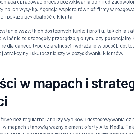
a pomaga opracować proces pozyskiwania opinii od zadowolo
ty na ich wysyłkę. Agencja wspiera również firmy w reago
 i pokazujący dbałość o klienta.
stanie wszystkich dostępnych funkcji profilu, takich jak at
 właśnie te szczegóły przesądzają o tym, czy potencjalny k
atne dla danego typu działalności i wdraża je w sposób dost
iej atrakcyjny i skuteczniejszy w pozyskiwaniu klientów.
ci w mapach i strateg
ci
żliwe bez regularnej analizy wyników i dostosowywania dz
 w mapach stanowią ważny element oferty Alte Media. Taki