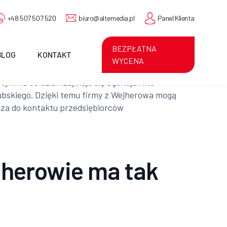
+48 507 507 520
biuro@altemedia.pl
Panel Klienta
BEZPŁATNA
BLOG
KONTAKT
WYCENA
tym na co dzień zajmuje się agencja Alte
ubskiego. Dzięki temu firmy z Wejherowa mogą
asza do kontaktu przedsiębiorców
jherowie ma tak