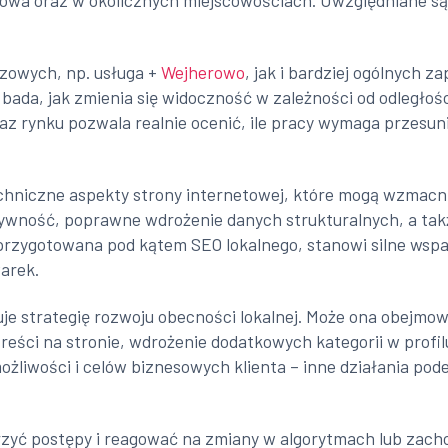
wa oraz w okolicznych miejscowościach. Uwzględniane są t
zowych, np. usługa +
Wejherowo
, jak i bardziej ogólnych 
 bada, jak zmienia się widoczność w zależności od odległości
raz rynku pozwala realnie ocenić, ile pracy wymaga przesuni
chniczne aspekty strony internetowej, które mogą wzmacni
ywność, poprawne wdrożenie danych strukturalnych, a tak
e przygotowana pod kątem SEO lokalnego, stanowi silne wspa
arek.
je strategię rozwoju obecności lokalnej. Może ona obejmow
reści na stronie, wdrożenie dodatkowych kategorii w profi
ożliwości i celów biznesowych klienta – inne działania pod
zyć postępy i reagować na zmiany w algorytmach lub zach