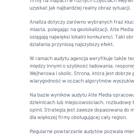
firmy na mapach w różnych częściach Wejhero
uzyskać jak najbardziej realny obraz sytuacji.
Analiza dotyczy zarówno wybranych fraz kluc
miasta, polegając na geolokalizacji. Alte Media
osiągają najwięksi lokalni konkurenci. Taki ob
działania przyniosą najszybszy efekt.
W ramach audytu agencja weryfikuje także te
między innymi o szybkość ładowania, respons
Wejherowa i okolic. Strona, która jest dobrz
wiarygodność w oczach algorytmów wyszukiw
Na bazie wyników audytu Alte Media opracowu
dzielnicach lub miejscowościach, rozbudowę t
opinii. Strategia jest zawsze dopasowana do m
dla większej firmy obsługującej cały region.
Regularne powtarzanie audytów pozwala mier