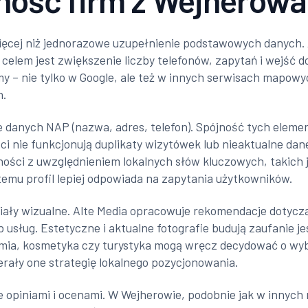
ność firm z Wejherowa
ięcej niż jednorazowe uzupełnienie podstawowych danych. Al
celem jest zwiększenie liczby telefonów, zapytań i wejść 
irmy – nie tylko w Google, ale też w innych serwisach map
h.
nie danych NAP (nazwa, adres, telefon). Spójność tych ele
eci nie funkcjonują duplikaty wizytówek lub nieaktualne d
ności z uwzględnieniem lokalnych słów kluczowych, takich 
 temu profil lepiej odpowiada na zapytania użytkowników.
eriały wizualne. Alte Media opracowuje rekomendacje doty
b usług. Estetyczne i aktualne fotografie budują zaufanie 
omia, kosmetyka czy turystyka mogą wręcz decydować o wyb
ierały one strategię lokalnego pozycjonowania.
 opiniami i ocenami. W Wejherowie, podobnie jak w innych