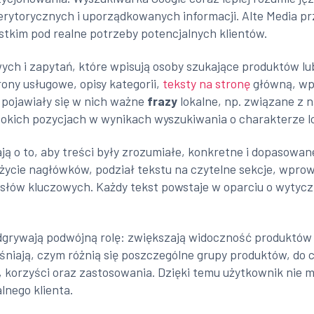
ytorycznych i uporządkowanych informacji. Alte Media pr
ystkim pod realne potrzeby potencjalnych klientów.
ych i zapytań, które wpisują osoby szukające produktów lub 
ony usługowe, opisy kategorii,
teksty na stronę
główną, wpi
 pojawiały się w nich ważne
frazy
lokalne, np. związane z n
sokich pozycjach w wynikach wyszukiwania o charakterze l
ją o to, aby treści były zrozumiałe, konkretne i dopasowa
życie nagłówków, podział tekstu na czytelne sekcje, wpro
łów kluczowych. Każdy tekst powstaje w oparciu o wytyczn
grywają podwójną rolę: zwiększają widoczność produktów i
aśniają, czym różnią się poszczególne grupy produktów, do 
 korzyści oraz zastosowania. Dzięki temu użytkownik nie 
lnego klienta.