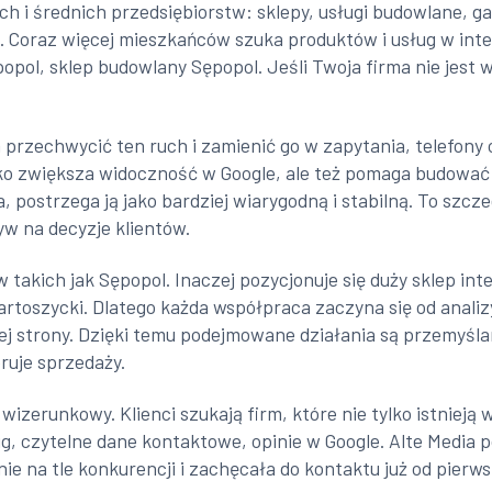
ych i średnich przedsiębiorstw: sklepy, usługi budowlane, 
Coraz więcej mieszkańców szuka produktów i usług w inter
opol, sklep budowlany Sępopol. Jeśli Twoja firma nie jest
przechwycić ten ruch i zamienić go w zapytania, telefony o
ko zwiększa widoczność w Google, ale też pomaga budować 
 postrzega ją jako bardziej wiarygodną i stabilną. To szcz
yw na decyzje klientów.
 takich jak Sępopol. Inaczej pozycjonuje się duży sklep int
rtoszycki. Dlatego każda współpraca zaczyna się od anali
ej strony. Dzięki temu podejmowane działania są przemyśla
ruje sprzedaży.
erunkowy. Klienci szukają firm, które nie tylko istnieją w 
sług, czytelne dane kontaktowe, opinie w Google. Alte Medi
ie na tle konkurencji i zachęcała do kontaktu już od pierw