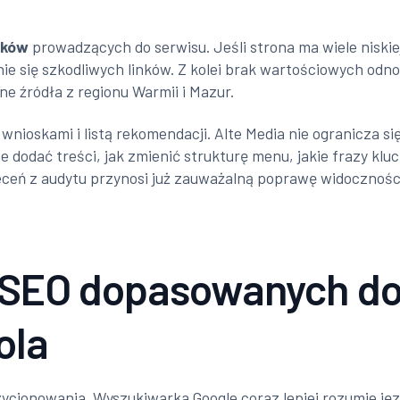
nków
prowadzących do serwisu. Jeśli strona ma wiele niski
nie się szkodliwych linków. Z kolei brak wartościowych o
alne źródła z regionu Warmii i Mazur.
nioskami i listą rekomendacji. Alte Media nie ogranicza si
ie dodać treści, jak zmienić strukturę menu, jakie frazy k
eceń z audytu przynosi już zauważalną poprawę widoczności
i SEO dopasowanych do
ola
zycjonowania. Wyszukiwarka Google coraz lepiej rozumie jęz