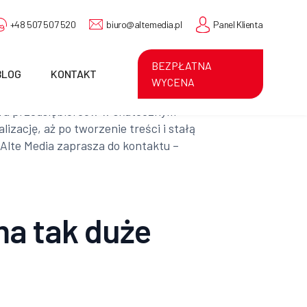
+48 507 507 520
biuro@altemedia.pl
Panel Klienta
BEZPŁATNA
BLOG
KONTAKT
WYCENA
iera przedsiębiorców w skutecznym
zację, aż po tworzenie treści i stałą
 Alte Media zaprasza do kontaktu –
a tak duże