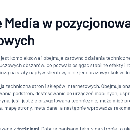
e Media w pozycjonowan
towych
jest kompleksowa i obejmuje zarówno działania techniczne,
kluczowych obszarów, co pozwala osiągać stabilne efekty i r
liczą na stały napływ klientów, a nie jednorazowy skok wid
ja
techniczna stron i sklepów internetowych. Obejmuje ona
wania podstron, dostosowanie do urządzeń mobilnych, uspr
yna, jeśli jest źle przygotowana technicznie, może mieć pr
era, mapę strony, meta dane, a następnie wprowadza reko
iązane z
treściami
. Dobrze napisane teksty na stronie to ni