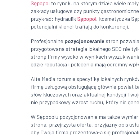
Sępopol
to rynek, na którym działa wiele mał
zakłady usługowe czy punkty gastronomiczne. 
przykład: hydraulik
Sępopol
, kosmetyczka Sęp
potencjalni klienci trafiają do konkurencji.
Profesjonalne
pozycjonowanie
stron pozwala 
przygotowana strategia lokalnego SEO nie tyl
stronę firmy wysoko w wynikach wyszukiwania,
gdzie reputacja i polecenia mają ogromny wpł
Alte Media rozumie specyfikę lokalnych rynków
firmę usługową obsługującą głównie powiat ba
słów kluczowych oraz aktualnej kondycji Twoj
nie przypadkowy wzrost ruchu, który nie gene
W Sępopolu pozycjonowanie ma także wymiar wiz
strona, przejrzysta oferta, przyjazny opis u
aby Twoja firma prezentowała się profesjonaln