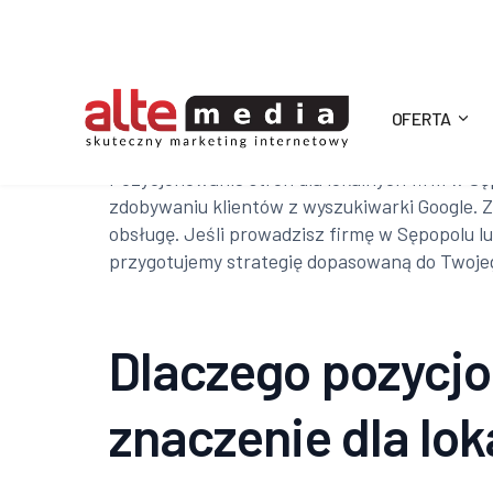
OFERTA
Alte
Pozycjonowanie stron dla lokalnych firm w Sę
zdobywaniu klientów z wyszukiwarki Google. Z
Media
obsługę. Jeśli prowadzisz firmę w Sępopolu l
przygotujemy strategię dopasowaną do Twojeg
Dlaczego pozycj
znaczenie dla lok