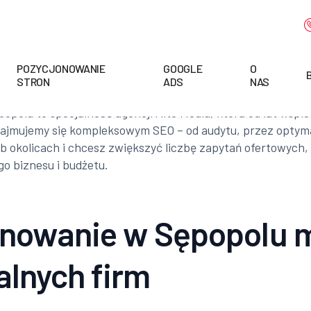
POZYCJONOWANIE
GOOGLE
O
STRON
ADS
NAS
popolu to specjalność agencji Alte Media, która od lat wsp
ajmujemy się kompleksowym SEO – od audytu, przez optymali
ub okolicach i chcesz zwiększyć liczbę zapytań ofertowych,
o biznesu i budżetu.
onowanie w Sępopolu m
alnych firm