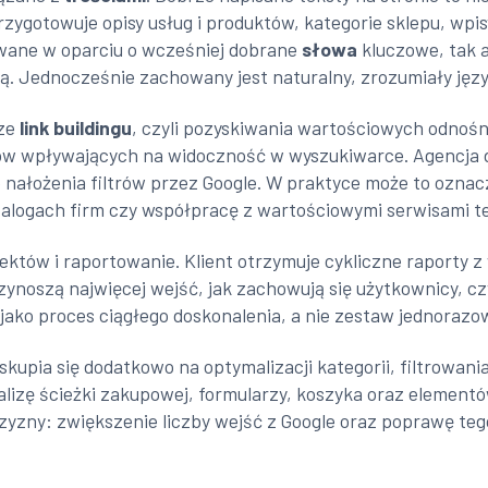
zygotowuje opisy usług i produktów, kategorie sklepu, wpi
owane w oparciu o wcześniej dobrane
słowa
kluczowe, tak a
. Jednocześnie zachowany jest naturalny, zrozumiały język
rze
link buildingu
, czyli pozyskiwania wartościowych odnośn
ów wpływających na widoczność w wyszukiwarce. Agencja dba
o nałożenia filtrów przez Google. W praktyce może to ozn
talogach firm czy współpracę z wartościowymi serwisami 
efektów i raportowanie. Klient otrzymuje cykliczne raporty 
rzynoszą najwięcej wejść, jak zachowują się użytkownicy,
jako proces ciągłego doskonalenia, a nie zestaw jednorazo
upia się dodatkowo na optymalizacji kategorii, filtrowani
lizę ścieżki zakupowej, formularzy, koszyka oraz elementów
zny: zwiększenie liczby wejść z Google oraz poprawę tego,