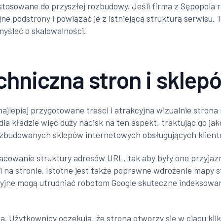
tosowane do przyszłej rozbudowy. Jeśli firma z Sępopola r
jne podstrony i powiązać je z istniejącą strukturą serwisu
yśleć o skalowalności.
chniczna stron i skle
najlepiej przygotowane treści i atrakcyjna wizualnie stron
dia kładzie więc duży nacisk na ten aspekt, traktując go j
ozbudowanych sklepów internetowych obsługujących klientów
acowanie struktury adresów URL, tak aby były one przyjaz
i na stronie. Istotne jest także poprawne wdrożenie mapy s
yjne mogą utrudniać robotom Google skuteczne indeksowa
. Użytkownicy oczekują, że strona otworzy się w ciągu ki