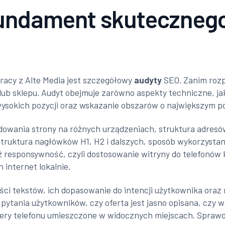
fundament skuteczneg
acy z Alte Media jest szczegółowy
audyty
SEO. Zanim rozp
 lub sklepu. Audyt obejmuje zarówno aspekty techniczne, ja
e wysokich pozycji oraz wskazanie obszarów o największym p
adowania strony na różnych urządzeniach, struktura adres
ruktura nagłówków H1, H2 i dalszych, sposób wykorzystani
eż responsywność, czyli dostosowanie witryny do telefonów
internet lokalnie.
ności tekstów, ich dopasowanie do intencji użytkownika ora
 pytania użytkowników, czy oferta jest jasno opisana, czy w
umery telefonu umieszczone w widocznych miejscach. Spraw