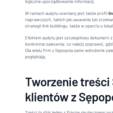
logiczne uporządkowanie informacji.
W ramach audytu oceniany jest także profil
li
naprawczych, takich jak usuwanie lub zrzeka
strategii link buildingu, także w oparciu o lok
Efektem audytu jest szczegółowy dokument z w
konkretne zalecenia: co należy poprawić, gdz
Dla wielu firm z Sępopola samo wdrożenie zal
pogłębiają.
Tworzenie treśc
klientów z Sępop
Treści to dziś jeden z filarów skutecznego po