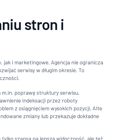
iu stron i
 jak i marketingowe. Agencja nie ogranicza
ozwijać serwisy w długim okresie. To
oczności.
 m.in. poprawę struktury serwisu,
awnienie indeksacji przez roboty
oblem z osiągnięciem wysokich pozycji. Alte
mendowane zmiany lub przekazuje dokładne
e tylko szansa na lepszą widoczność, ale też