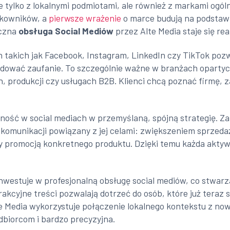
e tylko z lokalnymi podmiotami, ale również z markami ogól
ytkowników, a
pierwsze wrażenie
o marce budują na podstaw
yczna
obsługa Social Mediów
przez Alte Media staje się r
h takich jak Facebook, Instagram, LinkedIn czy TikTok po
budować zaufanie. To szczególnie ważne w branżach opartych
, produkcji czy usługach B2B. Klienci chcą poznać firmę, z
ność w social mediach w przemyślaną, spójną strategię. 
an komunikacji powiązany z jej celami: zwiększeniem sprzed
promocją konkretnego produktu. Dzięki temu każda aktywn
nwestuje w profesjonalną obsługę social mediów, co stwarza
cyjne treści pozwalają dotrzeć do osób, które już teraz 
lte Media wykorzystuje połączenie lokalnego kontekstu z n
dbiorcom i bardzo precyzyjna.