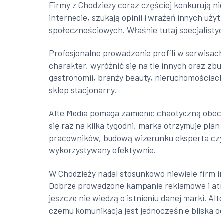
Firmy z Chodzieży coraz częściej konkurują ni
internecie, szukają opinii i wrażeń innych uż
społecznościowych. Właśnie tutaj specjalist
Profesjonalne prowadzenie profili w serwisac
charakter, wyróżnić się na tle innych oraz z
gastronomii, branży beauty, nieruchomościach
sklep stacjonarny.
Alte Media pomaga zamienić chaotyczną obec
się raz na kilka tygodni, marka otrzymuje pl
pracowników, budową wizerunku eksperta czy 
wykorzystywany efektywnie.
W Chodzieży nadal stosunkowo niewiele firm i
Dobrze prowadzone kampanie reklamowe i atrak
jeszcze nie wiedzą o istnieniu danej marki. A
czemu komunikacja jest jednocześnie bliska o