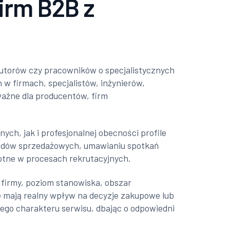
firm B2B z
butorów czy pracowników o specjalistycznych
w firmach, specjalistów, inżynierów,
ważne dla producentów, firm
ch, jak i profesjonalnej obecności profile
leadów sprzedażowych, umawianiu spotkań
totne w procesach rekrutacyjnych.
ć firmy, poziom stanowiska, obszar
re mają realny wpływ na decyzje zakupowe lub
nego charakteru serwisu, dbając o odpowiedni