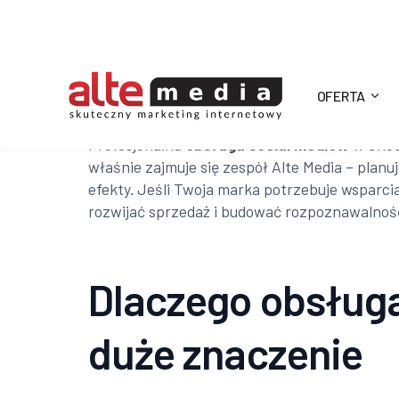
OFERTA
Alte
Profesjonalna
obsługa social mediów
w Chodz
właśnie zajmuje się zespół Alte Media – plan
Media
efekty. Jeśli Twoja marka potrzebuje wsparcia
rozwijać sprzedaż i budować rozpoznawalnoś
Dlaczego obsługa
duże znaczenie