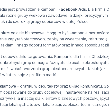
edia jest prowadzenie kampanii
Facebook Ads
. Dla firm z
ala różne grupy wiekowe i zawodowe, a dzięki precyzyjny
jak i do szerokiej grupy odbiorców w całej Polsce.
konkretne cele biznesowe. Mogą to być kampanie nastawion
nie zapytań ofertowych, zapisy na wydarzenia, rekrutacj
 reklam, innego doboru formatów oraz innego sposobu rozli
 odpowiednie targetowanie. Kampanie dla firm z Chodzież
 konkretnych grup demograficznych, do osób o określonyc
możliwości tworzenia grup niestandardowych, takich jak li
 w interakcję z profilem marki.
amowe – grafiki, wideo, teksty oraz układ komunikatu. Spec
im dopasowane do grupy docelowej i nastawione na realizację
rywką, a inaczej dla klientów biznesowych poszukujących
ji lokalnych atutów: lokalizacji, zaplecza technicznego, re