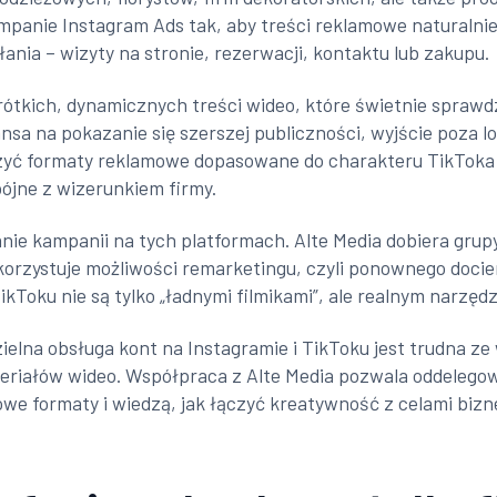
ampanie Instagram Ads tak, aby treści reklamowe naturalnie
nia – wizyty na stronie, rezerwacji, kontaktu lub zakupu.
ótkich, dynamicznych treści wideo, które świetnie sprawdz
ansa na pokazanie się szerszej publiczności, wyjście poza 
yć formaty reklamowe dopasowane do charakteru TikToka –
ójne z wizerunkiem firmy.
nie kampanii na tych platformach. Alte Media dobiera grup
korzystuje możliwości remarketingu, czyli ponownego docier
TikToku nie są tylko „ładnymi filmikami”, ale realnym nar
ielna obsługa kont na Instagramie i TikToku jest trudna ze
riałów wideo. Współpraca z Alte Media pozwala oddelegowa
owe formaty i wiedzą, jak łączyć kreatywność z celami biz