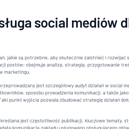
uga social mediów dl
ań, jakie są potrzebne, aby skutecznie zaistnieć i rozwija
cji postów; obejmuje analizę, strategię, przygotowanie tre
ów marketingu.
przeprowadzany jest szczegółowy audyt działań w social me
żytkowników, sposobu prowadzenia komunikacji, a także jako
 Taki punkt wyjścia pozwala zbudować strategię działań do
reślana jest częstotliwość publikacji, kluczowe tematy, sty
ądała komunikacja zakładu usługowego obsługującego główn