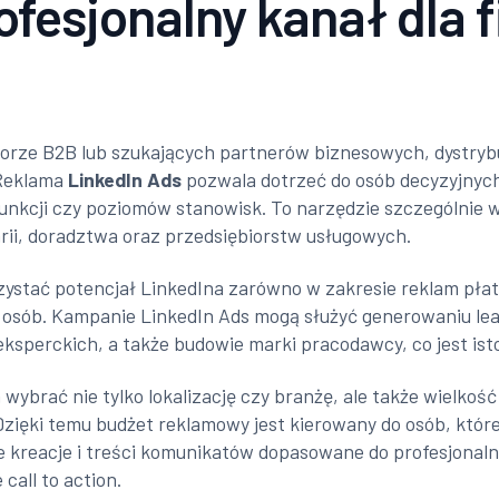
ofesjonalny kanał dla 
ektorze B2B lub szukających partnerów biznesowych, dystry
 Reklama
LinkedIn Ads
pozwala dotrzeć do osób decyzyjnych 
unkcji czy poziomów stanowisk. To narzędzie szczególnie 
rii, doradztwa oraz przedsiębiorstw usługowych.
stać potencjał LinkedIna zarówno w zakresie reklam płatny
ch osób. Kampanie LinkedIn Ads mogą służyć generowaniu 
ksperckich, a także budowie marki pracodawcy, co jest is
ybrać nie tylko lokalizację czy branżę, ale także wielkoś
 Dzięki temu budżet reklamowy jest kierowany do osób, któ
e kreacje i treści komunikatów dopasowane do profesjonal
call to action.