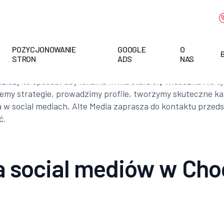
POZYCJONOWANIE
GOOGLE
O
STRON
ADS
NAS
ieży to sposób, aby lokalna firma stała się widoczna nie tyl
ujemy strategie, prowadzimy profile, tworzymy skuteczne 
 w social mediach, Alte Media zaprasza do kontaktu przedsi
ć.
 social mediów w Cho