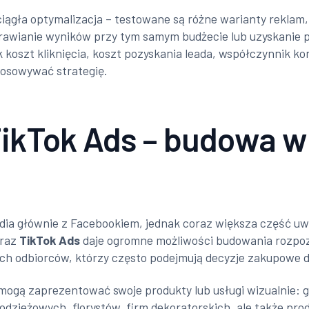
iągła optymalizacja – testowane są różne warianty reklam,
prawianie wyników przy tym samym budżecie lub uzyskanie p
koszt kliknięcia, koszt pozyskania leada, współczynnik kon
tosowywać strategię.
TikTok Ads – budowa w
media głównie z Facebookiem, jednak coraz większa część u
raz
TikTok Ads
daje ogromne możliwości budowania rozpoz
ch odbiorców, którzy często podejmują decyzje zakupowe dl
e mogą zaprezentować swoje produkty lub usługi wizualnie:
odzieżowych, florystów, firm dekoratorskich, ale także p