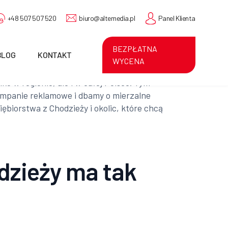
+48 507 507 520
biuro@altemedia.pl
Panel Klienta
BEZPŁATNA
BLOG
KONTAKT
WYCENA
ko w regionie, ale i w całej Polsce. Tym
kampanie reklamowe i dbamy o mierzalne
ębiorstwa z Chodzieży i okolic, które chcą
dzieży ma tak