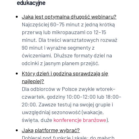
edukacyjne
Jaka jest optymalna długość webinaru?
Najczęściej 60–75 minut z jedną krótką
przerwą lub mikropauzami co 12–15
minut. Dla treści warsztatowych rozważ
90 minut i wyraźne segmenty z
ćwiczeniami. Dłuższe formaty dziel na
odcinki z jasnym planem przejść.
Który dzień i godzina sprawdzają się
najlepiej?
Dla odbiorców w Polsce zwykle wtorek–
czwartek, godziny 10:00–12:00 lub 18:00–
20:00. Zawsze testuj na swojej grupie i
uwzględniaj sezonowość (wakacje,
święta, duże
konferencje branżowe
).
Jaką platformę wybrać?
Dobieraj pod funkcje i skalę: do małych,