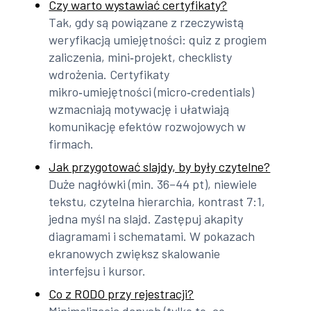
Czy warto wystawiać certyfikaty?
Tak, gdy są powiązane z rzeczywistą
weryfikacją umiejętności: quiz z progiem
zaliczenia, mini‑projekt, checklisty
wdrożenia. Certyfikaty
mikro‑umiejętności (micro‑credentials)
wzmacniają motywację i ułatwiają
komunikację efektów rozwojowych w
firmach.
Jak przygotować slajdy, by były czytelne?
Duże nagłówki (min. 36–44 pt), niewiele
tekstu, czytelna hierarchia, kontrast 7:1,
jedna myśl na slajd. Zastępuj akapity
diagramami i schematami. W pokazach
ekranowych zwiększ skalowanie
interfejsu i kursor.
Co z RODO przy rejestracji?
Minimalizacja danych (tylko to, co