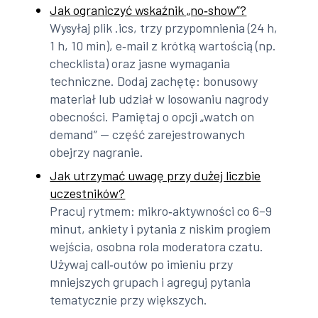
Jak ograniczyć wskaźnik „no‑show”?
Wysyłaj plik .ics, trzy przypomnienia (24 h,
1 h, 10 min), e‑mail z krótką wartością (np.
checklista) oraz jasne wymagania
techniczne. Dodaj zachętę: bonusowy
materiał lub udział w losowaniu nagrody
obecności. Pamiętaj o opcji „watch on
demand” — część zarejestrowanych
obejrzy nagranie.
Jak utrzymać uwagę przy dużej liczbie
uczestników?
Pracuj rytmem: mikro‑aktywności co 6–9
minut, ankiety i pytania z niskim progiem
wejścia, osobna rola moderatora czatu.
Używaj call‑outów po imieniu przy
mniejszych grupach i agreguj pytania
tematycznie przy większych.