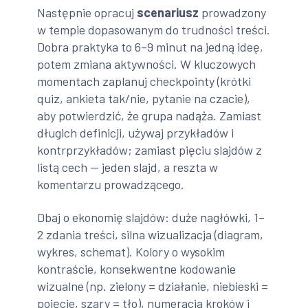
Następnie opracuj
scenariusz
prowadzony
w tempie dopasowanym do trudności treści.
Dobra praktyka to 6–9 minut na jedną ideę,
potem zmiana aktywności. W kluczowych
momentach zaplanuj checkpointy (krótki
quiz, ankieta tak/nie, pytanie na czacie),
aby potwierdzić, że grupa nadąża. Zamiast
długich definicji, używaj przykładów i
kontrprzykładów; zamiast pięciu slajdów z
listą cech — jeden slajd, a reszta w
komentarzu prowadzącego.
Dbaj o ekonomię slajdów: duże nagłówki, 1–
2 zdania treści, silna wizualizacja (diagram,
wykres, schemat). Kolory o wysokim
kontraście, konsekwentne kodowanie
wizualne (np. zielony = działanie, niebieski =
pojęcie, szary = tło), numeracja kroków i