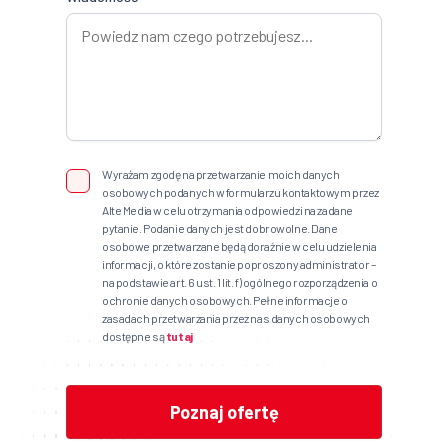
Wyrażam zgodę na przetwarzanie moich danych
osobowych podanych w formularzu kontaktowym przez
Alte Media w celu otrzymania odpowiedzi na zadane
pytanie. Podanie danych jest dobrowolne. Dane
osobowe przetwarzane będą doraźnie w celu udzielenia
informacji, o które zostanie poproszony administrator –
na podstawie art. 6 ust. 1 lit. f) ogólnego rozporządzenia o
ochronie danych osobowych. Pełne informacje o
zasadach przetwarzania przez nas danych osobowych
dostępne są
tutaj