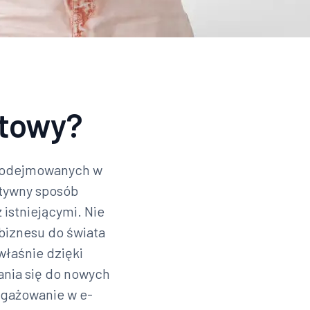
etowy?
ń podejmowanych w
ktywny sposób
 istniejącymi. Nie
biznesu do świata
właśnie dzięki
nia się do nowych
ngażowanie w e-