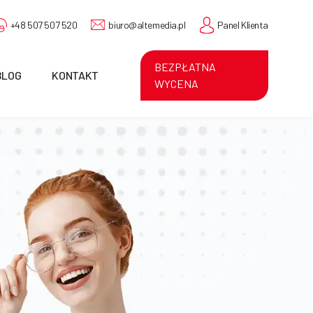
+48 507 507 520
biuro@altemedia.pl
Panel Klienta
BEZPŁATNA
BLOG
KONTAKT
WYCENA