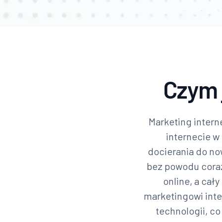
Czym 
Marketing intern
internecie w
docierania do now
bez powodu coraz
online, a cał
marketingowi int
technologii, c