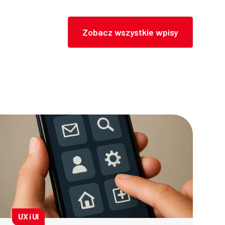
Zobacz wszystkie wpisy
UX i UI