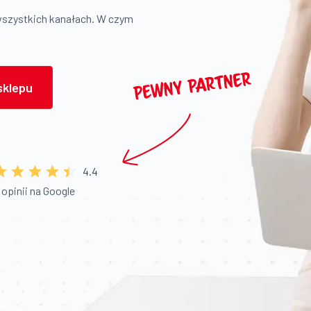
wszystkich kanałach. W czym
sklepu
4.4
 opinii na Google