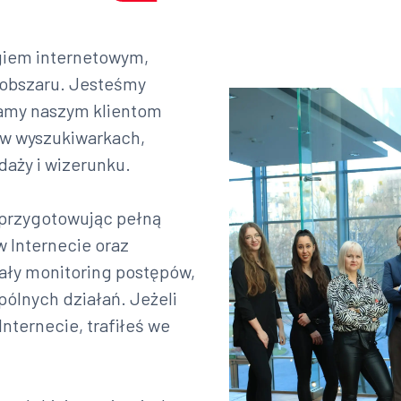
ngiem internetowym,
o obszaru. Jesteśmy
amy naszym klientom
 w wyszukiwarkach,
daży i wizerunku.
 przygotowując pełną
w Internecie oraz
ały monitoring postępów,
pólnych działań. Jeżeli
ternecie, trafiłeś we