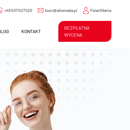
+48 507 507 520
biuro@altemedia.pl
Panel Klienta
BEZPŁATNA
BLOG
KONTAKT
WYCENA