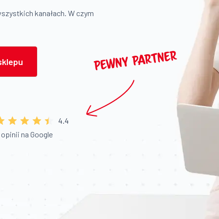
wszystkich kanałach. W czym
sklepu
4.4
 opinii na Google