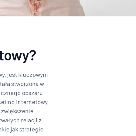
etowy?
wy, jest kluczowym
tała stworzona w
micznego obszaru
keting internetowy
, zwiększenie
ałych relacji z
kie jak strategie