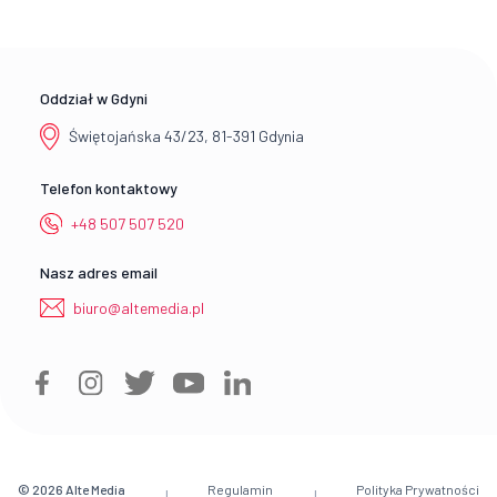
Oddział w Gdyni
Świętojańska 43/23, 81-391 Gdynia
Telefon kontaktowy
+48 507 507 520
Nasz adres email
biuro@altemedia.pl
© 2026
Alte Media
Regulamin
Polityka Prywatności
|
|