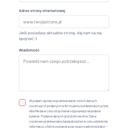
Adres strony internetowej
Jeśli posiadasz aktualnie stronę, daj nam na nią
spojrzeć ;)
Wiadomość
Wyrażam zgodę na przetwarzanie moich danych
osobowych podanych w formularzu kontaktowym przez
Alte Media w celu otrzymania odpowiedzi na zadane
pytanie. Podanie danych jest dobrowolne. Dane
osobowe przetwarzane będą doraźnie w celu udzielenia
informacji, o które zostanie poproszony administrator –