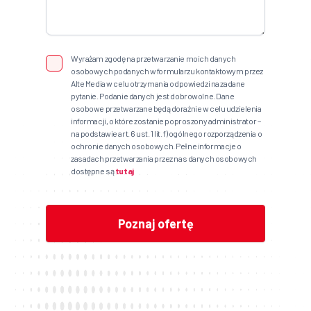
Wyrażam zgodę na przetwarzanie moich danych
osobowych podanych w formularzu kontaktowym przez
Alte Media w celu otrzymania odpowiedzi na zadane
pytanie. Podanie danych jest dobrowolne. Dane
osobowe przetwarzane będą doraźnie w celu udzielenia
informacji, o które zostanie poproszony administrator –
na podstawie art. 6 ust. 1 lit. f) ogólnego rozporządzenia o
ochronie danych osobowych. Pełne informacje o
zasadach przetwarzania przez nas danych osobowych
dostępne są
tutaj