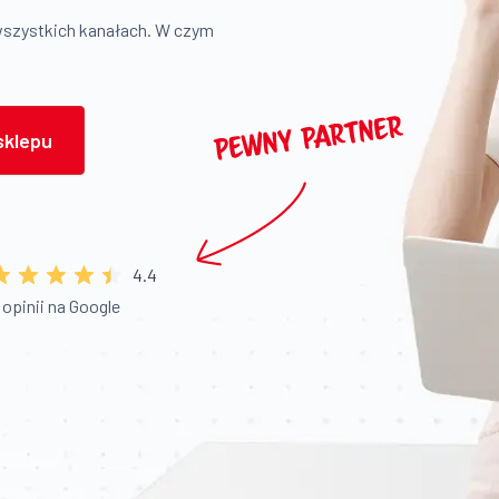
wszystkich kanałach. W czym
sklepu
4.4
 opinii na Google