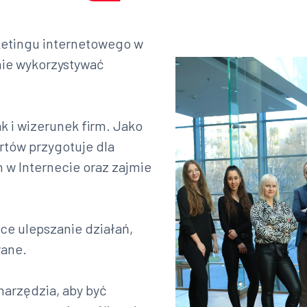
rketingu internetowego w
nie wykorzystywać
k i wizerunek firm. Jako
rtów przygotuje dla
 w Internecie oraz zajmie
ce ulepszanie działań,
wane.
narzędzia, aby być