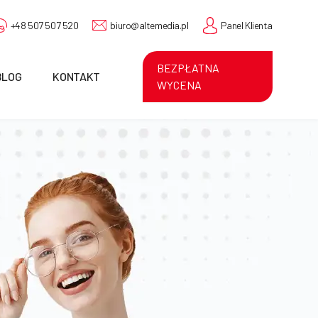
+48 507 507 520
biuro@altemedia.pl
Panel Klienta
BEZPŁATNA
BLOG
KONTAKT
WYCENA