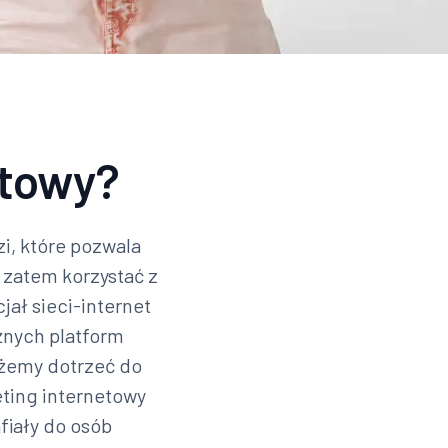
etowy?
i, które pozwala
 zatem korzystać z
ał sieci-internet
óżnych platform
ożemy dotrzeć do
eting internetowy
fiały do osób