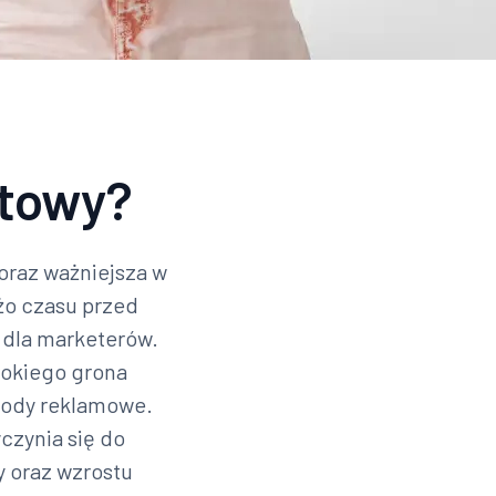
etowy?
coraz ważniejsza w
żo czasu przed
 dla marketerów.
rokiego grona
etody reklamowe.
czynia się do
y oraz wzrostu