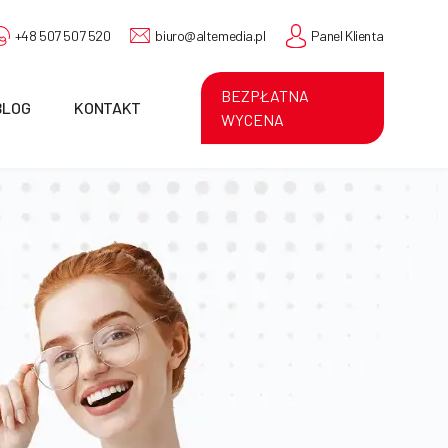
+48 507 507 520
biuro@altemedia.pl
Panel Klienta
BEZPŁATNA
BLOG
KONTAKT
WYCENA