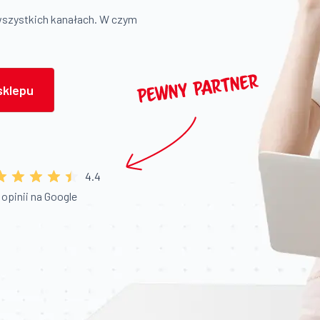
wszystkich kanałach. W czym
sklepu
4.4
 opinii na Google