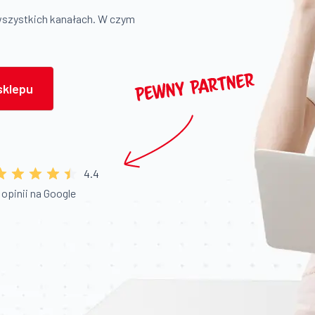
wszystkich kanałach. W czym
sklepu
4.4
 opinii na Google