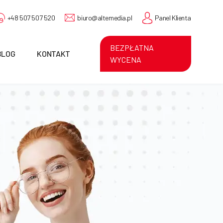
+48 507 507 520
biuro@altemedia.pl
Panel Klienta
BEZPŁATNA
BLOG
KONTAKT
WYCENA