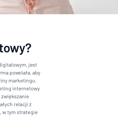
etowy?
igitalowym, jest
rma powstała, aby
ziny marketingu.
keting internetowy
, zwiększanie
łych relacji z
, w tym strategie