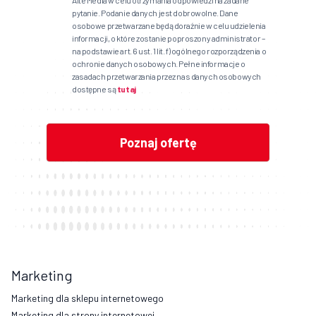
Alte Media w celu otrzymania odpowiedzi na zadane
pytanie. Podanie danych jest dobrowolne. Dane
osobowe przetwarzane będą doraźnie w celu udzielenia
informacji, o które zostanie poproszony administrator –
na podstawie art. 6 ust. 1 lit. f) ogólnego rozporządzenia o
ochronie danych osobowych. Pełne informacje o
zasadach przetwarzania przez nas danych osobowych
dostępne są
tutaj
Marketing
Marketing dla sklepu internetowego
Marketing dla strony internetowej