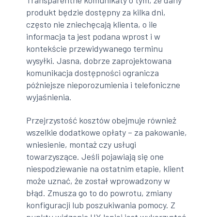
Transparentne komunikaty o tym, że dany
produkt będzie dostępny za kilka dni,
często nie zniechęcają klienta, o ile
informacja ta jest podana wprost i w
kontekście przewidywanego terminu
wysyłki. Jasna, dobrze zaprojektowana
komunikacja dostępności ogranicza
późniejsze nieporozumienia i telefoniczne
wyjaśnienia.
Przejrzystość kosztów obejmuje również
wszelkie dodatkowe opłaty – za pakowanie,
wniesienie, montaż czy usługi
towarzyszące. Jeśli pojawiają się one
niespodziewanie na ostatnim etapie, klient
może uznać, że został wprowadzony w
błąd. Zmusza go to do powrotu, zmiany
konfiguracji lub poszukiwania pomocy. Z
punktu widzenia UX lepiej jest wykorzystać