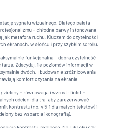
etację sygnału wizualnego. Dlatego paleta
profesjonalizmu – chłodne barwy i stonowane
ją jak metafora ruchu. Kluczem do czytelności
łych ekranach, w słońcu i przy szybkim scrollu.
aksymalnie funkcjonalna – dobra czytelność
tarza. Zdecyduj, ile poziomów informacji w
maksymalnie dwóch, i budowanie zróżnicowania
prawiają komfort czytania na ekranie.
e; zielony – równowaga i wzrost; fiolet –
alnych odcieni dla tła, aby zarezerwować
ik kontrastu (np. 4.5:1 dla małych tekstów) i
ielony bez wsparcia ikonografią).
podbicia kontrastu lokalnego. Na TikToku czy