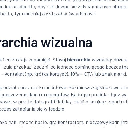
ne lub solidne tło, aby nie zlewać się z dynamicznym obraz
 hasło, tym mocniejszy strzał w świadomość.
rarchia wizualna
 i co zostaje w pamięci. Stosuj
hierarchia
wizualną: duże e
ilizują przekaz. Zacznij od jednego dominującego bodźca (
 kontekst (np. krótka korzyść), 10% – CTA lub znak marki.
jpodziału oraz siatki modułowe. Rozmieszczaj kluczowe el
agęszczenia ikon i ornamentów. Kadrując produkt, łącz wars
wet w prostej fotografii flat-lay. Jeśli pracujesz z portret
zas zatapiania się w feedzie.
jako hak: mocne hasło, gra kontrastem, nietypowy kadr, intry