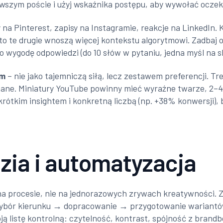
szym poście i użyj wskaźnika postępu, aby wywołać oczeki
 na Pinterest, zapisy na Instagramie, reakcje na LinkedIn. 
 to te drugie wnoszą więcej kontekstu algorytmowi. Zadbaj
o wygodę odpowiedzi (do 10 słów w pytaniu, jedna myśl na sl
tm
– nie jako tajemniczą siłą, lecz zestawem preferencji. Tre
ane. Miniatury YouTube powinny mieć wyraźne twarze, 2–4 s
 krótkim insightem i konkretną liczbą (np. +38% konwersji)
zia i automatyzacja
 na procesie, nie na jednorazowych zrywach kreatywności. 
wybór kierunku → dopracowanie → przygotowanie wariant
ją listę kontrolną: czytelność, kontrast, spójność z bran