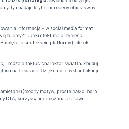
tu rodzi się
strategia
: świadome decyzje,
pomysły i nadaje kryteriom oceny obiektywny
dowania informacją – w social media format
wiązujemy?”, „Jaki efekt ma przynieść
. Pamiętaj o kontekście platformy (TikTok,
acji, rodzaje faktur, charakter światła. Zbuduj
łosu na tekstach. Dzięki temu cykl publikacji
zapamiętaniu (mocny motyw, proste hasło, hero
jasny CTA, korzyść, ograniczona czasowo