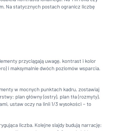
em. Na statycznych postach ogranicz liczbę
lementy przyciągają uwagę, kontrast i kolor
hero) i maksymalnie dwóch poziomów wsparcia.
ementy w mocnych punktach kadru, zostawiaj
twy: plan główny (ostry), plan tła (rozmyty),
ami, ustaw oczy na linii 1/3 wysokości – to
gująca liczba. Kolejne slajdy budują narrację: