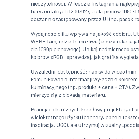
nieczytelności. W feedzie Instagrama najlepiej
horyzontalnych 1200×627, a dla pionów 1080×1
obszar niezastępowany przez UI (np. pasek rea
Wydajność pliku wpływa na jakość odbioru. Ut
WEBP tam, gdzie to możliwe (lepsza relacja ja
dla 1080p pionowego). Unikaj nadmiernego ostr
kolorów sRGB i sprawdzaj, jak grafika wygląda 
Uwzględnij dostępność: napisy do wideo (min.
komunikowania informacji wyłącznie kolorem.
kulminacyjnego (np. produkt + cena + CTA). Zw
mierzyć się z blokadą materiału.
Pracując dla różnych kanałów, projektuj „od ś
wielokrotnego użytku (bannery, panele teksto
inspiracja, UGC), ale utrzymuj wizualny „podp