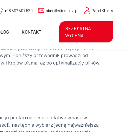
+48 507 507 520
biuro@altemedia.pl
Panel Klienta
BEZPŁATNA
BLOG
KONTAKT
WYCENA
zapamięta markę i wróci po więcej. To nie
esowym. Poniższy przewodnik prowadzi od
 i krojów pisma, aż po optymalizację plików,
asnego punktu odniesienia łatwo wpaść w
ści), następnie wybierz jedną najważniejszą