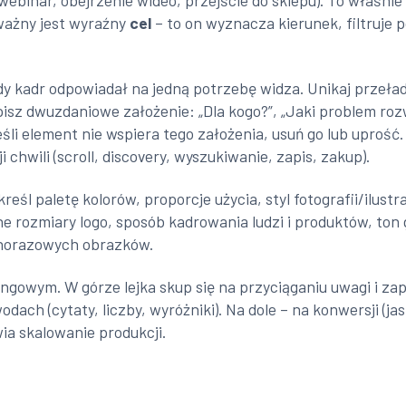
ebinar, obejrzenie wideo, przejście do sklepu). To właśnie 
ważny jest wyraźny
cel
– to on wyznacza kierunek, filtruje 
dy kadr odpowiadał na jedną potrzebę widza. Unikaj przeła
pisz dwuzdaniowe założenie: „Dla kogo?”, „Jaki problem roz
jeśli element nie wspiera tego założenia, usuń go lub uprość
i chwili (scroll, discovery, wyszukiwanie, zapis, zakup).
reśl paletę kolorów, proporcje użycia, styl fotografii/ilustr
e rozmiary logo, sposób kadrowania ludzi i produktów, ton g
dnorazowych obrazków.
etingowym. W górze lejka skup się na przyciąganiu uwagi i 
odach (cytaty, liczby, wyróżniki). Na dole – na konwersji (
wia skalowanie produkcji.