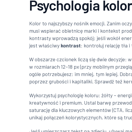
Psychologia kolor
Kolor to najszybszy nośnik emocji. Zanim ocz
musi wspierać obietnicę marki i kontekst pro
kontrasty wprowadzą spokój; jeśli wokół energ
jest właściwy
kontrast
: kontroluj relację tła
W obszarze czcionek liczą się dwie decyzje: w
w rozmiarach 12–18 px (przy mobilnym przeglą
ogóle potrzebujesz: im mniej, tym lepiej. Do
poprzez grubości i kapitaliki. Sprawdź też ke
Wykorzystuj psychologię koloru: żółty – energi
kreatywność i premium. Ustal barwę przewodni
saturację dla kluczowych elementów (CTA, licz
unikaj połączeń kolorystycznych, które są tru
Jeśli umieszczasz tekst na zdjęciu, używaj ma