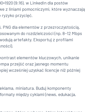
80×1920 (9:16), w LinkedIn dla postów
owe z liniami pomocniczymi, które wyznaczają
e ryzyko przycięć.
i, PNG dla elementów z przezroczystością,
stosowanym do rozdzielczości (np. 8–12 Mbps
wodują artefakty. Eksportuj z profilami
ności).
i kontrast elementów kluczowych, unikanie
tempa przejść oraz jasnego momentu
piej wcześniej uzyskać licencje niż później
, reklama, miniatura. Buduj komponenty
 formaty między cyklami (news, edukacja,