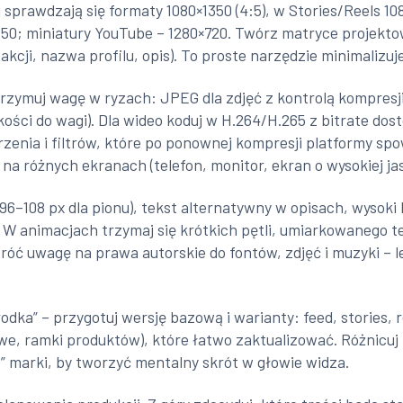
 sprawdzają się formaty 1080×1350 (4:5), w Stories/Reels 10
350; miniatury YouTube – 1280×720. Twórz matryce projekt
kcji, nazwa profilu, opis). To proste narzędzie minimalizuj
rzymuj wagę w ryzach: JPEG dla zdjęć z kontrolą kompresj
kości do wagi). Dla wideo koduj w H.264/H.265 z bitrate do
zenia i filtrów, które po ponownej kompresji platformy spo
na różnych ekranach (telefon, monitor, ekran o wysokiej jas
 96–108 px dla pionu), tekst alternatywny w opisach, wysok
 W animacjach trzymaj się krótkich pętli, umiarkowanego 
róć uwagę na prawa autorskie do fontów, zdjęć i muzyki – le
rodka” – przygotuj wersję bazową i warianty: feed, stories
we, ramki produktów), które łatwo zaktualizować. Różnicuj
is” marki, by tworzyć mentalny skrót w głowie widza.