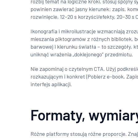
rozbij temat na logiczne kroki, stosuj spójny s
powinien zawierać jasny kierunek: zapis, kome
rozwinięcie, 12–20 s korzyści/efekty, 20–30 s
Ikonografia i mikroilustracje wzmacniają zrozu
mieszania piktogramów z różnych bibliotek, bo
barwowej i kierunku światła – to szczegóły, kt
uniknąć wrażenia „doklejonego” przedmiotu.
Nie zapominaj o czytelnym CTA. Użyj podkreś
rozkazującym i konkret (Pobierz e-book, Zapis
interfejs aplikacji.
Formaty, wymiary 
Różne platformy stosują różne proporcje. Znaj