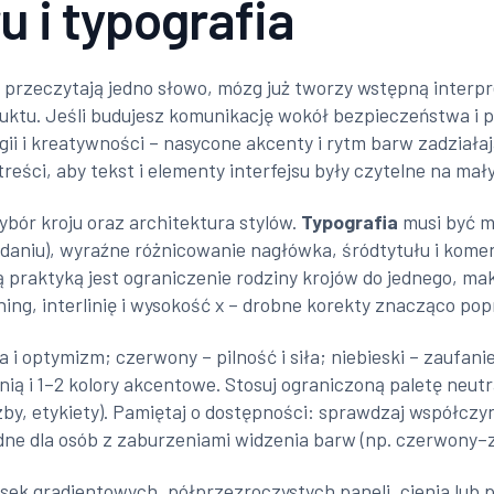
u i typografia
y przeczytają jedno słowo, mózg już tworzy wstępną interpr
duktu. Jeśli budujesz komunikację wokół bezpieczeństwa i 
ii i kreatywności – nasycone akcenty i rytm barw zadziała
 i treści, aby tekst i elementy interfejsu były czytelne na ma
ybór kroju oraz architektura stylów.
Typografia
musi być m
daniu), wyraźne różnicowanie nagłówka, śródtytułu i komen
brą praktyką jest ograniczenie rodziny krojów do jednego, 
rning, interlinię i wysokość x – drobne korekty znacząco po
a i optymizm; czerwony – pilność i siła; niebieski – zaufani
ą i 1–2 kolory akcentowe. Stosuj ograniczoną paletę neutr
by, etykiety). Pamiętaj o dostępności: sprawdzaj współczynn
dne dla osób z zaburzeniami widzenia barw (np. czerwony–z
sek gradientowych, półprzezroczystych paneli, cienia lub 