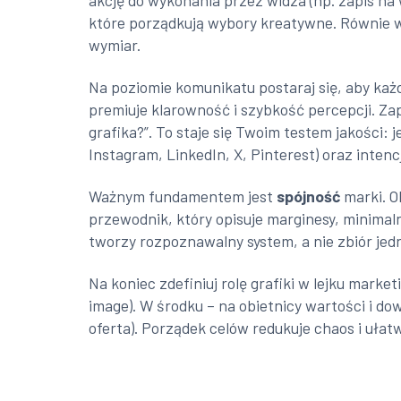
akcję do wykonania przez widza (np. zapis na w
które porządkują wybory kreatywne. Równie 
wymiar.
Na poziomie komunikatu postaraj się, aby każ
premiuje klarowność i szybkość percepcji. Za
grafika?”. To staje się Twoim testem jakości: 
Instagram, LinkedIn, X, Pinterest) oraz intencj
Ważnym fundamentem jest
spójność
marki. Ok
przewodnik, który opisuje marginesy, minimaln
tworzy rozpoznawalny system, a nie zbiór je
Na koniec zdefiniuj rolę grafiki w lejku mark
image). W środku – na obietnicy wartości i dow
oferta). Porządek celów redukuje chaos i ułat