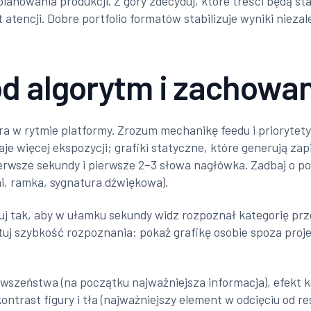
 planowania produkcji. Z góry zdecyduj, które treści będą s
kt atencji. Dobre portfolio formatów stabilizuje wyniki nie
od algorytm i zachowa
gra w rytmie platformy. Zrozum mechanikę feedu i priorytet
e więcej ekspozycji; grafiki statyczne, które generują zap
ierwsze sekundy i pierwsze 2–3 słowa nagłówka. Zadbaj o 
i, ramka, sygnatura dźwiękowa).
tuj tak, aby w ułamku sekundy widz rozpoznał kategorię prze
tuj szybkość rozpoznania: pokaż grafikę osobie spoza proje
rwszeństwa (na początku najważniejsza informacja), efekt
ntrast figury i tła (najważniejszy element w odcięciu od res