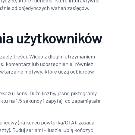
tatyczne, które ruchome, które interaktywne
zależnie od pojedynczych wahań zasięgów.
nia użytkowników
yzację treści. Wideo z długim utrzymaniem
is, komentarz lub udostępnienie, również
powtarzalne motywy, które uczą odbiorców
kazu i sens. Duże liczby, jasne piktogramy,
ktu na 1,5 sekundy i zapytaj, co zapamiętała.
 końcowy (na końcu powtórka/CTA), zasada
zty). Buduj seriami – ludzie lubią kończyć