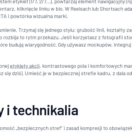
ystem etykiet (1/7, 2/7…), powtarzaj element nawigacyjny (np
ntarz, kliknięcie linku w bio. W Reelsach lub Shortsach ada
 CTA i powtórka wizualna marki.
mienie. Trzymaj się jednego stylu: grubość linii, kształty 
 rozbija to rytm przekazu. Jeśli korzystasz z fotografii 
óre budują wiarygodność. Gdy używasz mockupów, integruj je 
lonej
etykiety akcji
, kontrastowego pola i komfortowych mar
z się dziś). Umieść je w bezpiecznej strefie kadru, z dala o
i technikalia
omość „bezpiecznych stref” i zasad kompresji to obowiązek