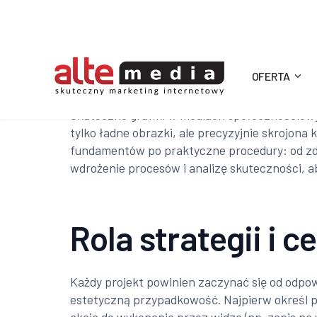
OFERTA
Alte
Skuteczne grafiki w mediach społecznościowyc
tylko ładne obrazki, ale precyzyjnie skrojon
Media
fundamentów po praktyczne procedury: od zdef
wdrożenie procesów i analizę skuteczności, a
Rola strategii i ce
Każdy projekt powinien zaczynać się od odpow
estetyczną przypadkowość. Najpierw określ pe