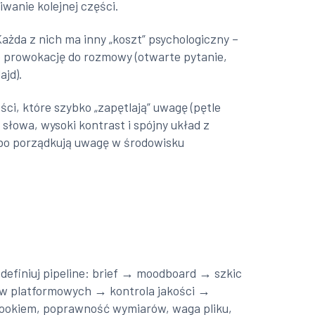
wanie kolejnej części.
Każda z nich ma inny „koszt” psychologiczny –
 o prowokację do rozmowy (otwarte pytanie,
ajd).
ści, które szybko „zapętlają” uwagę (pętle
łowa, wysoki kontrast i spójny układ z
, bo porządkują uwagę w środowisku
Zdefiniuj pipeline: brief → moodboard → szkic
ów platformowych → kontrola jakości →
dbookiem, poprawność wymiarów, waga pliku,