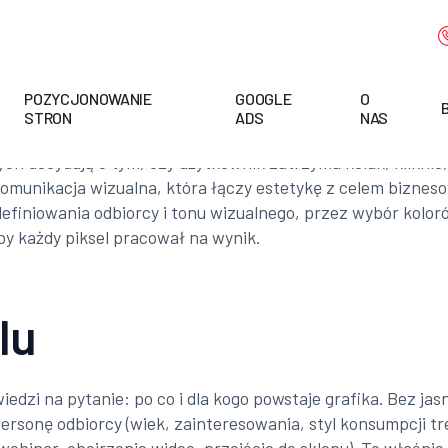
POZYCJONOWANIE
GOOGLE
O
STRON
ADS
NAS
h decydują o tym, czy użytkownik zatrzyma kciuk, kliknie, 
a komunikacja wizualna, która łączy estetykę z celem bizn
iniowania odbiorcy i tonu wizualnego, przez wybór kolorów
by każdy piksel pracował na wynik.
lu
iedzi na pytanie: po co i dla kogo powstaje grafika. Bez j
rsonę odbiorcy (wiek, zainteresowania, styl konsumpcji tre