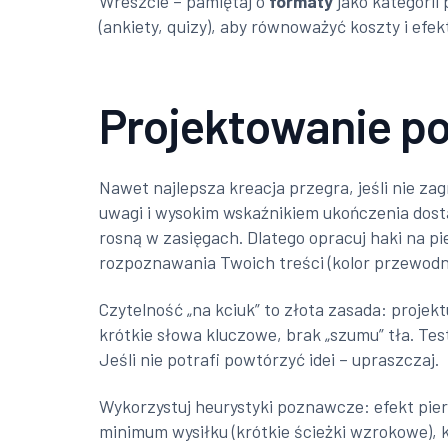
Wreszcie – pamiętaj o
formaty
jako kategorii
(ankiety, quizy), aby równoważyć koszty i efe
Projektowanie p
Nawet najlepsza kreacja przegra, jeśli nie za
uwagi i wysokim wskaźnikiem ukończenia dostaj
rosną w zasięgach. Dlatego opracuj haki na p
rozpoznawania Twoich treści (kolor przewodn
Czytelność „na kciuk” to złota zasada: projek
krótkie słowa kluczowe, brak „szumu” tła. Tes
Jeśli nie potrafi powtórzyć idei – upraszczaj.
Wykorzystuj heurystyki poznawcze: efekt pie
minimum wysiłku (krótkie ścieżki wzrokowe), ko