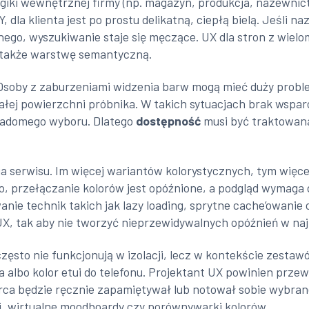
iki wewnętrznej firmy (np. magazyn, produkcja, nazewnictw
 dla klienta jest po prostu delikatną, ciepłą bielą. Jeśli n
ego, wyszukiwanie staje się męczące. UX dla stron z wiel
z także warstwę semantyczną.
Osoby z zaburzeniami widzenia barw mogą mieć duży proble
ałej powierzchni próbnika. W takich sytuacjach brak wspa
iadomego wyboru. Dlatego
dostępność
musi być traktowana 
a serwisu. Im więcej wariantów kolorystycznych, tym więcej
lno, przełączanie kolorów jest opóźnione, a podgląd wymag
nie technik takich jak lazy loading, sprytne cache’owanie 
UX, tak aby nie tworzyć nieprzewidywalnych opóźnień w na
 często nie funkcjonują w izolacji, lecz w kontekście zest
rka albo kolor etui do telefonu. Projektant UX powinien pr
rca będzie ręcznie zapamiętywał lub notował sobie wybrane
cji, wirtualne moodboardy czy porównywarki kolorów.