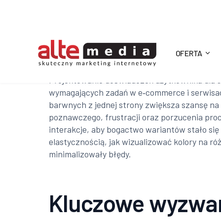
OFERTA
Alte
Projektowanie doświadczeń użytkownika dla s
wymagających zadań w e‑commerce i serwisach
Media
barwnych z jednej strony zwiększa szansę na 
poznawczego, frustracji oraz porzucenia proce
interakcje, aby bogactwo wariantów stało się 
elastycznością, jak wizualizować kolory na r
minimalizowały błędy.
Kluczowe wyzwani