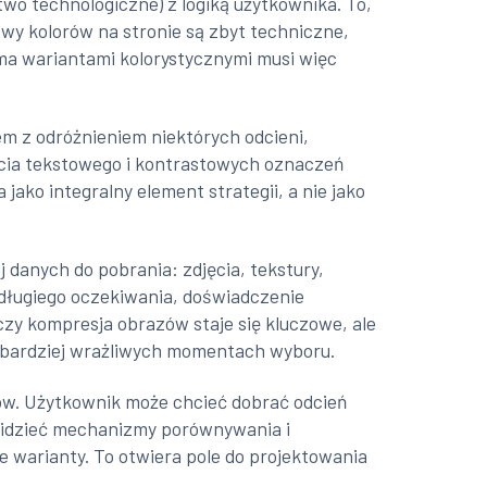
o technologiczne) z logiką użytkownika. To,
azwy kolorów na stronie są zbyt techniczne,
oma wariantami kolorystycznymi musi więc
m z odróżnieniem niektórych odcieni,
rcia tekstowego i kontrastowych oznaczeń
jako integralny element strategii, a nie jako
 danych do pobrania: zdjęcia, tekstury,
a długiego oczekiwania, doświadczenie
czy kompresja obrazów staje się kluczowe, ale
jbardziej wrażliwych momentach wyboru.
awów. Użytkownik może chcieć dobrać odcień
zewidzieć mechanizmy porównywania i
 warianty. To otwiera pole do projektowania