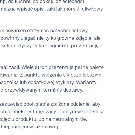
(np. do kuchni, do pokoju dziecięcego)
j można wpisać opis, taki jak morski, oliwkowy
nik powinien otrzymać natychmiastowy
owinny ulegać nie tylko główne zdjęcia, ale
 kolor dotyczy tylko fragmentu prezentacji, a
alizacji. Wiele stron prezentuje pełną paletę
ekiwania. Z punktu widzenia UX dużo lepszym
nacznika lub dodatkowej etykiety. Warianty
 o przewidywanym terminie dostawy.
estawiać obok siebie zbliżone odcienie, aby
ejnych próbek, jest męczący. Dobrym wzorcem są
djęciu produktu lub na neutralnym tle.
dnej pamięci wrażeniowej.