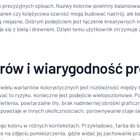
o precyzyjnych opisach. Nazwy kolorów powinny balansowa
oranek czy księżycowa szarość mogą budować nastrój, ale 
ją niejasne. Dobrym podejściem jest łączenie kreatywnych na
e się z bielą i drewnem. Dzięki temu użytkownik otrzymuje 
orów i wiarygodność pr
elu wariantów kolorystycznych jest rozbieżność między ty
ać to ryzyko, konieczne jest podejście wielopoziomowe. P
tlenia, powtarzalne tło, brak nadmiernej obróbki graficzn
 powstaje w innych okolicznościach, porównywanie staje się
go koloru w różnych kontekstach. Przykładowo, farba do ś
kże na zdjęciu pomieszczenia, gdzie widać jej zachowanie pr