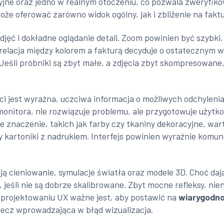
yjne oraz jedno w realnym otoczeniu, co pozwala zweryfiko
oże oferować zarówno widok ogólny, jak i zbliżenie na fakt
jęć i dokładne oglądanie detali. Zoom powinien być szybki,
relacja między kolorem a fakturą decyduje o ostatecznym w
eśli próbniki są zbyt małe, a zdjęcia zbyt skompresowane,
 jest wyraźna, uczciwa informacja o możliwych odchyleniac
monitora, nie rozwiązuje problemu, ale przygotowuje użyt
 znaczenie, takich jak farby czy tkaniny dekoracyjne, war
y kartoniki z nadrukiem. Interfejs powinien wyraźnie komu
ą cieniowanie, symulacje światła oraz modele 3D. Choć daj
jeśli nie są dobrze skalibrowane. Zbyt mocne refleksy, nie
 W projektowaniu UX ważne jest, aby postawić na
wiarygodn
 lecz wprowadzająca w błąd wizualizacja.