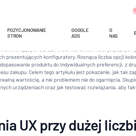
POZYCJONOWANIE
GOOGLE
O
STRON
ADS
NAS
tron oferujących bardzo wiele wariantów kolorystycznych p
 prezentujących konfiguratory. Rosnąca liczba opcji kol
dopasowanie produktu do indywidualnych preferencji, z dru
su zakupu. Celem tego artykułu jest pokazanie, jak tak zapl
realną wartością, a nie problemem nie do ogarnięcia. Skupim
óżnych urządzeniach oraz jak testować rozwiązania, aby fak
a UX przy dużej liczb