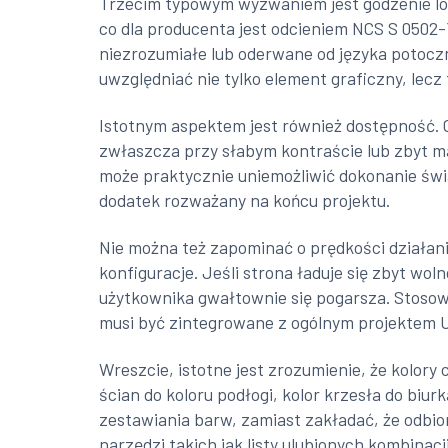
Trzecim typowym wyzwaniem jest godzenie log
co dla producenta jest odcieniem NCS S 0502-Y,
niezrozumiałe lub oderwane od języka potoczn
uwzględniać nie tylko element graficzny, lec
Istotnym aspektem jest również dostępność. 
zwłaszcza przy słabym kontraście lub zbyt m
może praktycznie uniemożliwić dokonanie św
dodatek rozważany na końcu projektu.
Nie można też zapominać o prędkości działani
konfiguracje. Jeśli strona ładuje się zbyt wo
użytkownika gwałtownie się pogarsza. Stosowa
musi być zintegrowane z ogólnym projektem 
Wreszcie, istotne jest zrozumienie, że kolory
ścian do koloru podłogi, kolor krzesła do biu
zestawiania barw, zamiast zakładać, że odbio
narzędzi takich jak listy ulubionych kombina