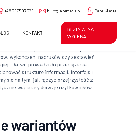
+48 507 507 520
biuro@altemedia.pl
Panel Klienta
BEZPŁATNA
BLOG
KONTAKT
WYCENA
roduktów jest jednym z najbardziej
orów, wykończeń, nadruków czy zestawień
giej – łatwo prowadzi do przeciążenia
anować strukturę informacji, interfejs i
y się na tym, jak łączyć przejrzystość z
tycznie wspierały decyzje użytkowników i
ie wariantów