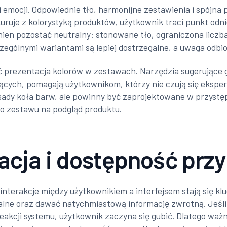
 emocji. Odpowiednie tło, harmonijne zestawienia i spójna
nkuruje z kolorystyką produktów, użytkownik traci punkt odn
inien pozostać neutralny: stonowane tło, ograniczona licz
zególnymi wariantami są lepiej dostrzegalne, a uwaga odbio
prezentacja kolorów w zestawach. Narzędzia sugerujące g
ących, pomagają użytkownikom, którzy nie czują się eksper
dy koła barw, ale powinny być zaprojektowane w przystęp
go zestawu na podgląd produktu.
acja i dostępność przy
interakcje między użytkownikiem a interfejsem stają się klu
ne oraz dawać natychmiastową informację zwrotną. Jeśli w
eakcji systemu, użytkownik zaczyna się gubić. Dlatego waż