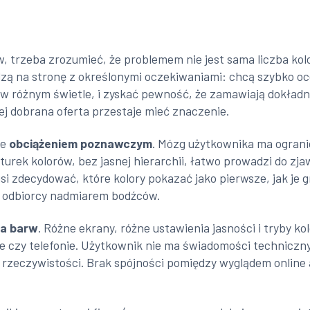
 trzeba zrozumieć, że problemem nie jest sama liczba kolor
zą na stronę z określonymi oczekiwaniami: chcą szybko oc
ę w różnym świetle, i zyskać pewność, że zamawiają dokładni
ej dobrana oferta przestaje mieć znaczenie.
ie
obciążeniem poznawczym
. Mózg użytkownika ma ogran
turek kolorów, bez jasnej hierarchii, łatwo prowadzi do zjaw
si zdecydować, które kolory pokazać jako pierwsze, jak je 
ć odbiorcy nadmiarem bodźców.
a barw
. Różne ekrany, różne ustawienia jasności i tryby k
ie czy telefonie. Użytkownik nie ma świadomości techniczny
o rzeczywistości. Brak spójności pomiędzy wyglądem onlin