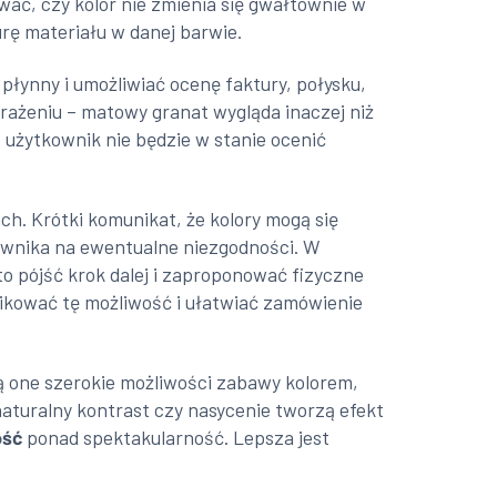
wać, czy kolor nie zmienia się gwałtownie w
urę materiału w danej barwie.
 płynny i umożliwiać ocenę faktury, połysku,
rażeniu – matowy granat wygląda inaczej niż
 użytkownik nie będzie w stanie ocenić
h. Krótki komunikat, że kolory mogą się
kownika na ewentualne niezgodności. W
to pójść krok dalej i zaproponować fizyczne
nikować tę możliwość i ułatwiać zamówienie
ą one szerokie możliwości zabawy kolorem,
naturalny kontrast czy nasycenie tworzą efekt
ość
ponad spektakularność. Lepsza jest