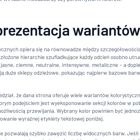
 prezentacja wariantów
ycznych opiera się na równowadze między szczegółowością 
złożone hierarchie szufladkujące każdy odcień osobno utrud
 jasne, ciemne, neutralne, intensywne, metaliczne – a do
ują duże sklepy odzieżowe, pokazując najpierw bazowe barwy
dział, że dana strona oferuje wiele wariantów kolorystyczny
obrym podejściem jest wyeksponowanie sekcji kolorów w pob
możliwością przewijania. Wybrany kolor powinien być jedn
wanie wyraźnej etykiety tekstowej poniżej.
 pozwalają szybko zawęzić liczbę widocznych barw. Jeśli of