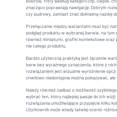
kolorów, filtry według kategorii (np. ciepłe, 
znacząco poprawiają nawigację. Dobrym rozw
czy pudrowy, zamiast znać dokładną nazwę d
Przełączanie między wariantami musi być na
podgląd produktu w wybranej barwie, na tym s
również miniaturki, grafiki kontekstowe oraz 
nie całego produktu.
Bardzo użyteczną praktyką jest łączenie wari
barw bez wyraźnego oznaczenia, które z nich
rozwiązaniem jest wizualne wyróżnienie opcji
chwilowo niedostępne można pokazywać, ale 
Należy również zadbać o możliwość szybkiego 
wybrać ten, który najlepiej pasuje do ich wiz
rozwiązania umożliwiające przypięcie kilku ko
Użytkownik może wtedy łatwiej ocenić różni