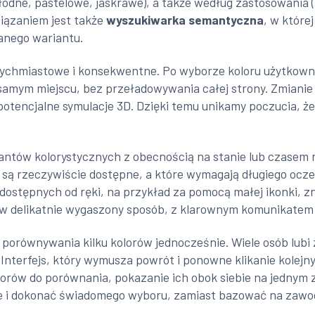
chłodne, pastelowe, jaskrawe), a także według zastosowania 
iązaniem jest także
wyszukiwarka semantyczna
, w które
anego wariantu.
tychmiastowe i konsekwentne. Po wyborze koloru użytkow
amym miejscu, bez przeładowywania całej strony. Zmianie p
potencjalne symulacje 3D. Dzięki temu unikamy poczucia, że
antów kolorystycznych z obecnością na stanie lub czasem re
 są rzeczywiście dostępne, a które wymagają długiego ocz
 dostępnych od ręki, na przykład za pomocą małej ikonki, z
w delikatnie wygaszony sposób, z klarownym komunikatem
porównywania kilku kolorów jednocześnie. Wiele osób lubi z
ji. Interfejs, który wymusza powrót i ponowne klikanie kol
lorów do porównania, pokazanie ich obok siebie na jednym z
ce i dokonać świadomego wyboru, zamiast bazować na zawo