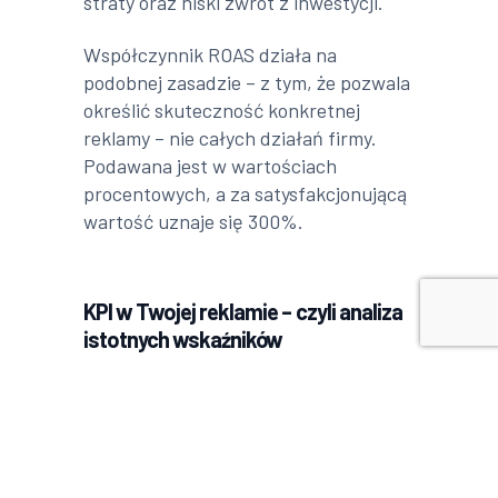
straty oraz niski zwrot z inwestycji.
Współczynnik ROAS działa na
podobnej zasadzie – z tym, że pozwala
określić skuteczność konkretnej
reklamy – nie całych działań firmy.
Podawana jest w wartościach
procentowych, a za satysfakcjonującą
wartość uznaje się 300%.
KPI w Twojej reklamie – czyli analiza
istotnych wskaźników
W celu dokładnego określenia
skuteczności działań kampanii stosuje
się tzw. KPI, czyli kluczowe wskaźniki
efektywności. To one pozwalają