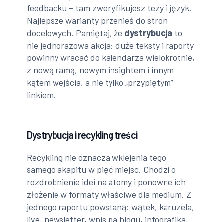
feedbacku – tam zweryfikujesz tezy i język.
Najlepsze warianty przenieś do stron
docelowych. Pamiętaj, że
dystrybucja
to
nie jednorazowa akcja: duże teksty i raporty
powinny wracać do kalendarza wielokrotnie,
z nową ramą, nowym insightem i innym
kątem wejścia, a nie tylko „przypiętym”
linkiem.
Dystrybucja i recykling treści
Recykling nie oznacza wklejenia tego
samego akapitu w pięć miejsc. Chodzi o
rozdrobnienie idei na atomy i ponowne ich
złożenie w formaty właściwe dla medium. Z
jednego raportu powstaną: wątek, karuzela,
live, newsletter, wpis na blogu, infografika,