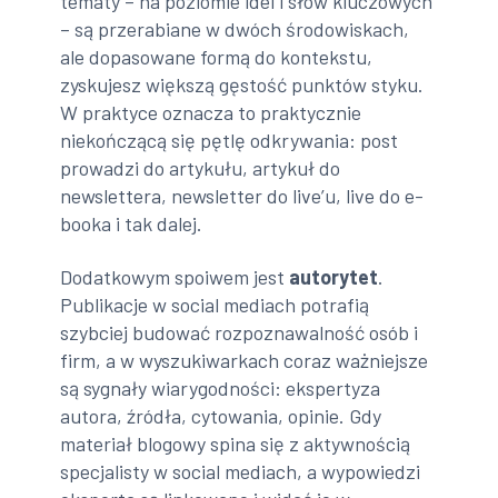
tematy – na poziomie idei i słów kluczowych
– są przerabiane w dwóch środowiskach,
ale dopasowane formą do kontekstu,
zyskujesz większą gęstość punktów styku.
W praktyce oznacza to praktycznie
niekończącą się pętlę odkrywania: post
prowadzi do artykułu, artykuł do
newslettera, newsletter do live’u, live do e-
booka i tak dalej.
Dodatkowym spoiwem jest
autorytet
.
Publikacje w social mediach potrafią
szybciej budować rozpoznawalność osób i
firm, a w wyszukiwarkach coraz ważniejsze
są sygnały wiarygodności: ekspertyza
autora, źródła, cytowania, opinie. Gdy
materiał blogowy spina się z aktywnością
specjalisty w social mediach, a wypowiedzi