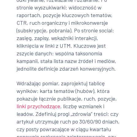
stronie wyszukiwarki: widoczność w
raportach, pozycje kluczowych tematów,
CTR, ruch organiczny i mikrokonwersje
(subskrypcje, pobrania). Po stronie social:
zasięg, zapisy, wskaźniki interakcji,
kliknięcia w linki z UTM. Kluczowe jest
zszycie danych: wspólna taksonomia
kampanii, stała lista nazw źródeł i mediów,
jednolite definicje zdarzeń konwersyjnych.
Wdrażając pomiar, zaprojektuj tablicę
wyników: karta tematów (hubów), która
pokazuje łącznie publikacje, ruch, pozycje,
linki przychodzące
, liczbę wzmianek i
leadów. Zdefiniuj progi „zdrowia” treści: czy
artykuł utrzymuje ruch po 30/60/90 dniach,
czy posty powracające w ciągu kwartału
ponownie rozkręcają zainteresowanie, czy