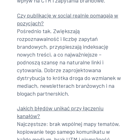
wpływ na CTR i zapytania brandowe.
Czy publikacje w social realnie pomagają w
pozycjach?
Pośrednio tak. Zwiększają
rozpoznawalność i liczbę zapytań
brandowych, przyspieszają indeksację
nowych treści, a co najważniejsze –
podnoszą szansę na naturalne linki i
cytowania. Dobrze zaprojektowana
dystrybucja to krótka droga do wzmianek w
mediach, newsletterach branżowych i na
blogach partnerskich.
Jakich błędów unikać przy łączeniu
kanałów?
Najczęstsze: brak wspólnej mapy tematów,
kopiowanie tego samego komunikatu w
każde medium, brak UTM i niemożność