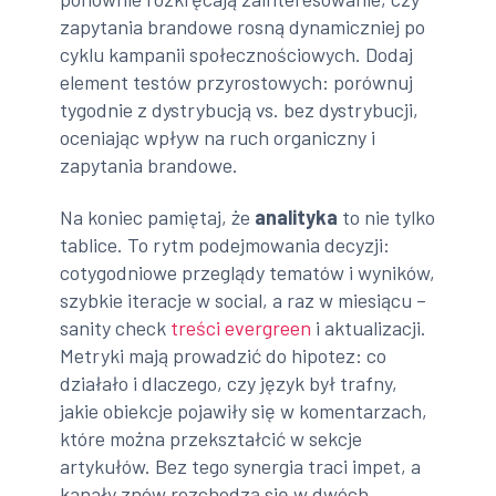
zapytania brandowe rosną dynamiczniej po
cyklu kampanii społecznościowych. Dodaj
element testów przyrostowych: porównuj
tygodnie z dystrybucją vs. bez dystrybucji,
oceniając wpływ na ruch organiczny i
zapytania brandowe.
Na koniec pamiętaj, że
analityka
to nie tylko
tablice. To rytm podejmowania decyzji:
cotygodniowe przeglądy tematów i wyników,
szybkie iteracje w social, a raz w miesiącu –
sanity check
treści evergreen
i aktualizacji.
Metryki mają prowadzić do hipotez: co
działało i dlaczego, czy język był trafny,
jakie obiekcje pojawiły się w komentarzach,
które można przekształcić w sekcje
artykułów. Bez tego synergia traci impet, a
kanały znów rozchodzą się w dwóch