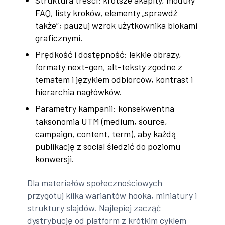
Struktura treści: krótsze akapity, moduły
FAQ, listy kroków, elementy „sprawdź
także”; pauzuj wzrok użytkownika blokami
graficznymi.
Prędkość i dostępność: lekkie obrazy,
formaty next-gen, alt-teksty zgodne z
tematem i językiem odbiorców, kontrast i
hierarchia nagłówków.
Parametry kampanii: konsekwentna
taksonomia UTM (medium, source,
campaign, content, term), aby każdą
publikację z social śledzić do poziomu
konwersji.
Dla materiałów społecznościowych
przygotuj kilka wariantów hooka, miniatury i
struktury slajdów. Najlepiej zacząć
dystrybucję od platform z krótkim cyklem