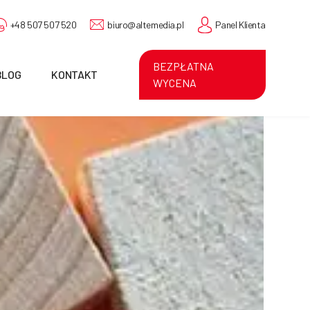
+48 507 507 520
biuro@altemedia.pl
Panel Klienta
BEZPŁATNA
BLOG
KONTAKT
WYCENA