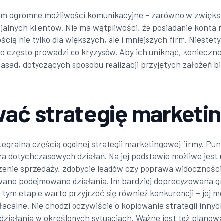
 ogromne możliwości komunikacyjne – zarówno w zwiększen
alnych klientów. Nie ma wątpliwości, że posiadanie konta 
ścią nie tylko dla większych, ale i mniejszych firm. Niestety
o często prowadzi do kryzysów. Aby ich uniknąć, konieczne
 zasad, dotyczących sposobu realizacji przyjętych założeń 
wać strategię market
egralną częścią ogólnej strategii marketingowej firmy. Pu
iza dotychczasowych działań. Na jej podstawie możliwe jest
enie sprzedaży, zdobycie leadów czy poprawa widoczności w
owane podejmowane działania. Im bardziej doprecyzowana g
a tym etapie warto przyjrzeć się również konkurencji – jej m
łacalne. Nie chodzi oczywiście o kopiowanie strategii inny
iałania w określonych sytuacjach. Ważne jest też planow