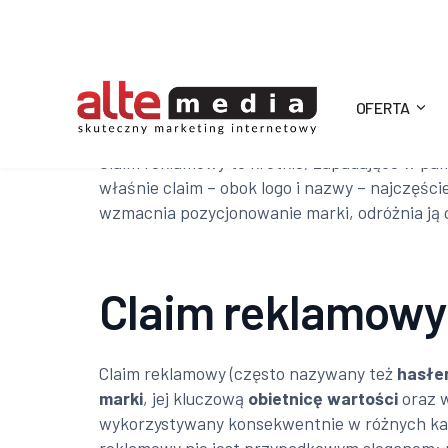
OFERTA
Alte
Claim reklamowy to krótkie, zapadające w pam
właśnie claim – obok logo i nazwy – najczęśc
Media
wzmacnia pozycjonowanie marki, odróżnia ją 
Claim reklamowy 
Claim reklamowy (często nazywany też
hasłe
marki
, jej kluczową
obietnicę wartości
oraz w
wykorzystywany konsekwentnie w różnych kanał