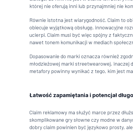
której nie oferują inni lub przynajmniej nie k
Równie istotna jest wiarygodność. Claim to ob
obiecuje wyjątkową obsługę, innowacyjne rozw
ucierpi. Claim musi być więc spójny z fakty
nawet tonem komunikacji w mediach społecz
Dopasowanie do marki oznacza również zgodnoś
młodzieżowej marki streetwearowej, inaczej d
metafory powinny wynikać z tego, kim jest ma
Łatwość zapamiętania i potencjał dług
Claim reklamowy ma służyć marce przez dłuższ
skomplikowane gry słowne czy modne w danym 
dobry claim powinien być językowo prosty, al