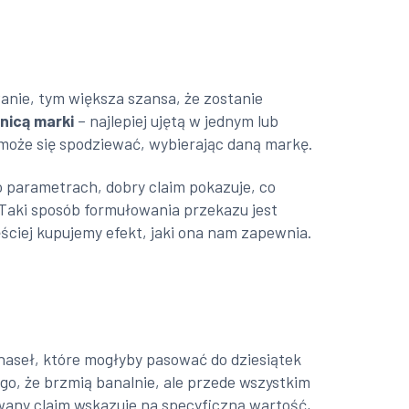
wanie, tym większa szansa, że zostanie
nicą marki
– najlepiej ujętą w jednym lub
może się spodziewać, wybierając daną markę.
 o parametrach, dobry claim pokazuje, co
 Taki sposób formułowania przekazu jest
ciej kupujemy efekt, jaki ona nam zapewnia.
haseł, które mogłyby pasować do dziesiątek
ego, że brzmią banalnie, ale przede wszystkim
towany claim wskazuje na specyficzną wartość,