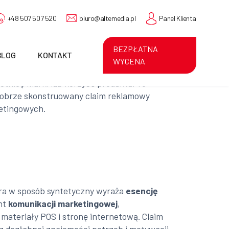
+48 507 507 520
biuro@altemedia.pl
Panel Klienta
BEZPŁATNA
BLOG
KONTAKT
WYCENA
etnicę marki lub korzyść produktu. To
. Dobrze skonstruowany claim reklamowy
ketingowych.
tóra w sposób syntetyczny wyraża
esencję
ent
komunikacji marketingowej
,
materiały POS i stronę internetową. Claim