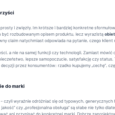
orzyści
rosty i zwięzły. Im krótsze i bardziej konkretne sformuło
en być rozbudowanym opisem produktu, lecz wyrazistą
obiet
wny claim natychmiast odpowiada na pytanie, czego klient 
ci, a nie na samej funkcji czy technologii. Zamiast mówić
pieczeństwo, lepsze samopoczucie, satysfakcję czy status.
decyzji przez konsumentów: rzadko kupujemy „cechę”, częś
ie do marki
– czyli wyraźnie odróżniać się od typowych, generycznych 
jakość” czy „profesjonalna obsługa” są słabe nie tylko dlat
ikować ani przypisać do konkretnej marki. Dobrze zaprojek