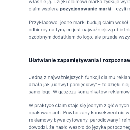
właśnie ją. Dzięki claimowi marka zyskuje wyr
claim wspiera
pozycjonowanie marki
– czyli 
Przykładowo, jedne marki budują claim wokół 
odbiorcy na tym, co jest najważniejszą obietn
ozdobnym dodatkiem do logo, ale przede wszys
Ułatwianie zapamiętywania i rozpozna
Jedną z najważniejszych funkcji claimu rekl
działa jak „uchwyt pamięciowy” – to dzięki ni
samo logo. W gąszczu komunikatów reklamowyc
W praktyce claim staje się jednym z głównych
opakowaniach. Powtarzany konsekwentnie w ró
reklamowy bywa cytowany, parodiowany i reint
dowodzi, że hasło weszło do języka potoczneg