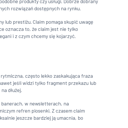
h podobne produkty czy usługi. Dobrze dobrany
innych rozwiązań dostępnych na rynku.
ny lub prestiżu. Claim pomaga skupić uwagę
e oznacza to, że claim jest nie tylko
gani i z czym chcemy się kojarzyć.
, rytmiczna, często lekko zaskakująca fraza
nawet jeśli widzi tylko fragment przekazu lub
na dłużej.
a banerach, w newsletterach, na
iczym refren piosenki. Z czasem claim
salnie jeszcze bardziej ją umacnia, bo