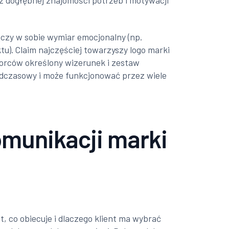
az dogłębnej znajomości potrzeb i motywacji
ączy w sobie wymiar emocjonalny (np.
u). Claim najczęściej towarzyszy logo marki
iorców określony wizerunek i zestaw
adczasowy i może funkcjonować przez wiele
omunikacji marki
t, co obiecuje i dlaczego klient ma wybrać