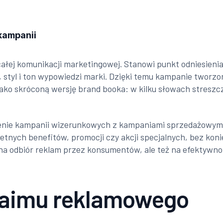
kampanii
całej komunikacji marketingowej. Stanowi punkt odniesienia
a, styl i ton wypowiedzi marki. Dzięki temu kampanie tworz
ko skróconą wersję brand booka: w kilku słowach streszcza
zenie kampanii wizerunkowych z kampaniami sprzedażowymi
retnych benefitów, promocji czy akcji specjalnych, bez ko
a odbiór reklam przez konsumentów, ale też na efektywnoś
laimu reklamowego