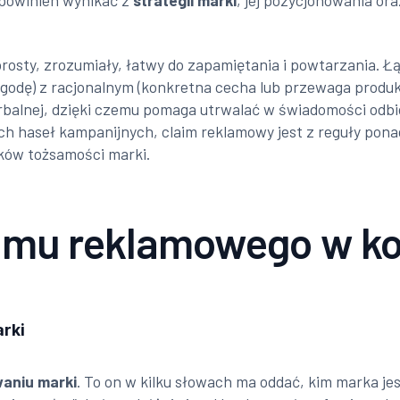
powinien wynikać z
strategii marki
, jej pozycjonowania or
osty, zrozumiały, łatwy do zapamiętania i powtarzania. Ł
godę) z racjonalnym (konkretna cecha lub przewaga produkt
 werbalnej, dzięki czemu pomaga utrwalać w świadomości odb
ch haseł kampanijnych, claim reklamowy jest z reguły pon
ików tożsamości marki.
laimu reklamowego w k
rki
aniu marki
. To on w kilku słowach ma oddać, kim marka jes