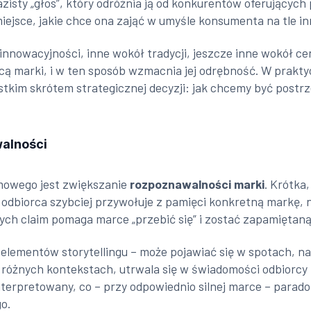
azisty „głos”, który odróżnia ją od konkurentów oferującyc
miejsce, jakie chce ona zająć w umyśle konsumenta na tle 
innowacyjności, inne wokół tradycji, jeszcze inne wokół ce
icą marki, i w ten sposób wzmacnia jej odrębność. W praktyc
tkim skrótem strategicznej decyzji: jak chcemy być postrze
walności
amowego jest zwiększanie
rozpoznawalności marki
. Krótka
ej odbiorca szybciej przywołuje z pamięci konkretną markę, 
h claim pomaga marce „przebić się” i zostać zapamiętaną 
 elementów storytellingu – może pojawiać się w spotach, n
żnych kontekstach, utrwala się w świadomości odbiorcy n
erpretowany, co – przy odpowiednio silnej marce – paradok
o.