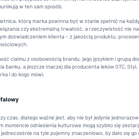
omunikują w ten sam sposób.
ietnica, którą marka powinna być w stanie spełnić na każdy
iązania czy ekstremalną trwałość, a rzeczywistość nie na
cznym doświadczeniem klienta – z jakością produktu, proc
nościowych.
ć claimu z osobowością brandu, jego językiem i grupą doce
la banku, a jeszcze inaczej dla producenta leków OTC. Styl
rka i do kogo mówi.
ofalowy
y czas, dlatego ważne jest, aby nie był jedynie jednoraz
momencie odniesienia kulturowe mogą szybko się zestarze
e jednocześnie na tyle pojemny znaczeniowo, by dało się g