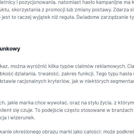
ietnicy i pozycjonowania, natomiast hasło kampanijne ma k
ktu, skorzystania z promocji lub zmiany postawy. Zdarza si
le jest to raczej wyjątek niż reguła. Świadome zarządzani
erunkowy
zekaz, można wyróżnić kilka typów claimów reklamowych. Cl
bkość działania, trwałość, zakres funkcji. Tego typu hasła
stawie racjonalnych kryteriów, jak w niektórych segmenta
h, jakie marka chce wywołać, oraz na stylu życia, z którym 
e klient się czuje. To podejście często stosowane w branżac
cja i wizerunek.
anie określonego obrazu marki jako całości: może podkreś