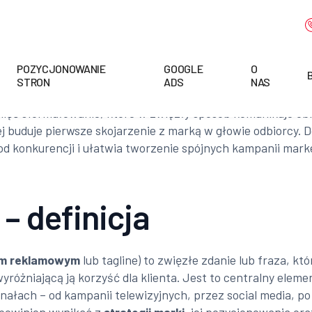
POZYCJONOWANIE
GOOGLE
O
STRON
ADS
NAS
ięć sformułowanie, które w zwięzły sposób komunikuje obi
iej buduje pierwsze skojarzenie z marką w głowie odbiorcy
od konkurencji i ułatwia tworzenie spójnych kampanii mar
– definicja
m reklamowym
lub tagline) to zwięzłe zdanie lub fraza, k
yróżniającą ją korzyść dla klienta. Jest to centralny elem
ach – od kampanii telewizyjnych, przez social media, po 