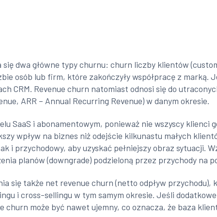
a się dwa główne typy churnu: churn liczby klientów (cust
czbie osób lub firm, które zakończyły współpracę z marką. 
ach CRM. Revenue churn natomiast odnosi się do utracon
enue, ARR – Annual Recurring Revenue) w danym okresie.
elu SaaS i abonamentowym, ponieważ nie wszyscy klienci g
szy wpływ na biznes niż odejście kilkunastu małych klient
jak i przychodowy, aby uzyskać pełniejszy obraz sytuacji.
żenia planów (downgrade) podzieloną przez przychody na p
a się także net revenue churn (netto odpływ przychodu), 
ingu i cross-sellingu w tym samym okresie. Jeśli dodatkowe
ue churn może być nawet ujemny, co oznacza, że baza kli