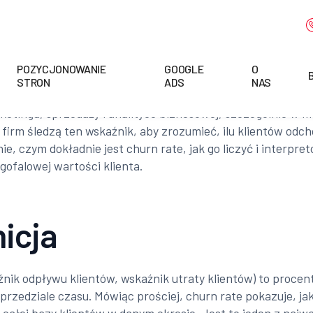
POZYCJONOWANIE
GOOGLE
O
STRON
ADS
NAS
rketingu, sprzedaży i analityce biznesowej, szczególnie 
e firm śledzą ten wskaźnik, aby zrozumieć, ilu klientów odc
nie, czym dokładnie jest churn rate, jak go liczyć i interp
ofalowej wartości klienta.
nicja
źnik odpływu klientów, wskaźnik utraty klientów) to procent
przedziale czasu. Mówiąc prościej, churn rate pokazuje, jak