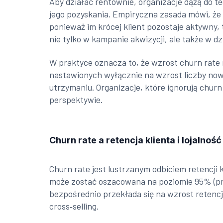
Aby działać rentownie, organizacje dążą do t
jego pozyskania. Empiryczna zasada mówi, że
ponieważ im krócej klient pozostaje aktywny,
nie tylko w kampanie akwizycji, ale także w d
W praktyce oznacza to, że wzrost churn rate 
nastawionych wyłącznie na wzrost liczby now
utrzymaniu. Organizacje, które ignorują churn
perspektywie.
Churn rate a retencja klienta i lojalność
Churn rate jest lustrzanym odbiciem retencji 
może zostać oszacowana na poziomie 95% (prz
bezpośrednio przekłada się na wzrost retencj
cross‑selling.