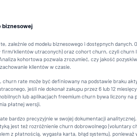
e biznesowej
rate, zależnie od modelu biznesowego i dostępnych danych.
ł firm/klientów utraconych) oraz cohort churn, czyli churn 
naliza kohortowa pozwala zrozumieć, czy jakość pozyskiwa
ę zachowanie klientów w czasie.
i, churn rate może być definiowany na podstawie braku ak
raconego, jeśli nie dokonał zakupu przez 6 lub 12 miesięcy
bilnych lub aplikacjach freemium churn bywa liczony na po
ia płatnej wersji.
 rate bardzo precyzyjnie w swojej dokumentacji analityczne
ą jest też rozróżnienie churn dobrowolnego (voluntary ch
blem z płatnością, wygasła karta, błąd systemu), ponieważ