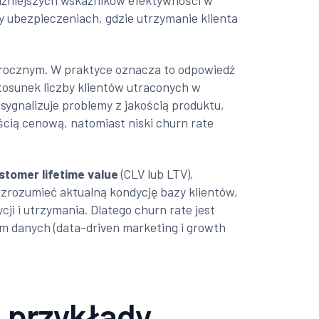
ważniejszych wskaźników efektywności w
y ubezpieczeniach, gdzie utrzymanie klienta
b rocznym. W praktyce oznacza to odpowiedź
stosunek liczby klientów utraconych w
sygnalizuje problemy z jakością produktu,
ścią cenową, natomiast niski churn rate
stomer lifetime value
(CLV lub LTV),
 zrozumieć aktualną kondycję bazy klientów,
i i utrzymania. Dlatego churn rate jest
 danych (data-driven marketing i growth
i przykłady