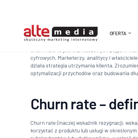
OFERTA
Alte
Churn rate to jedno z kluczowych pojęć w ma
cyfrowych. Marketerzy, analitycy i właściciel
Media
działa strategia utrzymania klienta. Zrozumie
optymalizacji przychodów oraz budowania dług
Churn rate – defi
Churn rate (inaczej wskaźnik rezygnacji, wska
korzystać z produktu lub usługi w określonym 