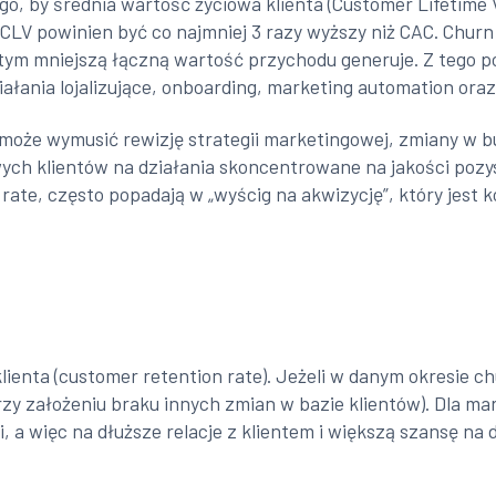
ego, by średnia wartość życiowa klienta (Customer Lifetime
 CLV powinien być co najmniej 3 razy wyższy niż CAC. Chur
 tym mniejszą łączną wartość przychodu generuje. Z tego 
ziałania lojalizujące, onboarding, marketing automation ora
może wymusić rewizję strategii marketingowej, zmiany w b
ych klientów na działania skoncentrowane na jakości poz
 rate, często popadają w „wyścig na akwizycję”, który jest
klienta (customer retention rate). Jeżeli w danym okresie 
y założeniu braku innych zmian w bazie klientów). Dla ma
i, a więc na dłuższe relacje z klientem i większą szansę n