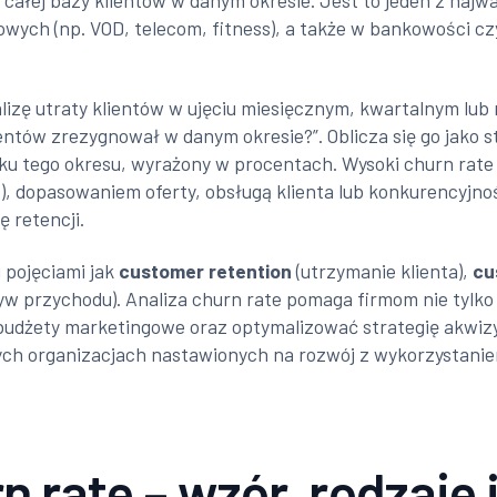
 całej bazy klientów w danym okresie. Jest to jeden z naj
ych (np. VOD, telecom, fitness), a także w bankowości cz
alizę utraty klientów w ujęciu miesięcznym, kwartalnym lu
ientów zrezygnował w danym okresie?”. Oblicza się go jako 
ku tego okresu, wyrażony w procentach. Wysoki churn rate 
, dopasowaniem oferty, obsługą klienta lub konkurencyjno
ę retencji.
 pojęciami jak
customer retention
(utrzymanie klienta),
cu
yw przychodu). Analiza churn rate pomaga firmom nie tylko
dżety marketingowe oraz optymalizować strategię akwizycj
h organizacjach nastawionych na rozwój z wykorzystaniem
n rate – wzór, rodzaje 