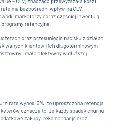
 Value – CLV) znacząco przewyższała koszt
n rate ma bezpośredni wpływ na CLV,
powodu marketerzy coraz częściej inwestują
z programy retencyjne.
udżetach oraz przesunięcie nacisku z działań
yskiwanych klientów i ich długoterminowym
 kosztowny i mało efektywny w dłuższej
churn rate wynosi 5%, to uproszczona retencja
rketerów oznacza to, że każdy spadek churnu
a dodatkowe zakupy, rekomendacje oraz