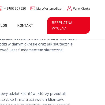
+48 507 507 520
biuro@altemedia.pl
Panel Klienta
BEZPŁATNA
BLOG
KONTAKT
WYCENA
w modelach abonamentowych oraz produktach
hodzi w danym okresie oraz jak skutecznie
retować, jest fundamentem skutecznej
owy udział klientów, którzy przestali
 szybko firma traci swoich klientów,