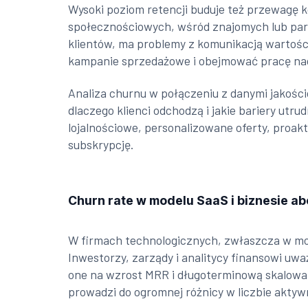
Wysoki poziom retencji buduje też przewagę k
społecznościowych, wśród znajomych lub part
klientów, ma problemy z komunikacją wartośc
kampanie sprzedażowe i obejmować pracę nad 
Analiza churnu w połączeniu z danymi jakościo
dlaczego klienci odchodzą i jakie bariery utr
lojalnościowe, personalizowane oferty, proak
subskrypcję.
Churn rate w modelu SaaS i biznesie 
W firmach technologicznych, zwłaszcza w mod
Inwestorzy, zarządy i analitycy finansowi uw
one na wzrost MRR i długoterminową skalowaln
prowadzi do ogromnej różnicy w liczbie akty