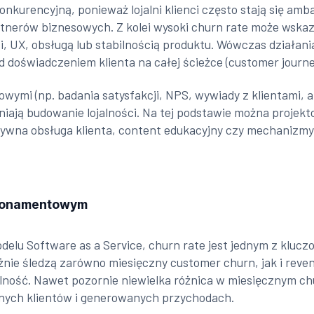
onkurencyjną, ponieważ lojalni klienci często stają się a
nerów biznesowych. Z kolei wysoki churn rate może wskaz
i, UX, obsługą lub stabilnością produktu. Wówczas dział
doświadczeniem klienta na całej ścieżce (customer journe
wymi (np. badania satysfakcji, NPS, wywiady z klientami, an
udniają budowanie lojalności. Na tej podstawie można projek
tywna obsługa klienta, content edukacyjny czy mechanizmy 
abonamentowym
elu Software as a Service, churn rate jest jednym z kluc
ażnie śledzą zarówno miesięczny customer churn, jak i re
ość. Nawet pozornie niewielka różnica w miesięcznym chur
wnych klientów i generowanych przychodach.