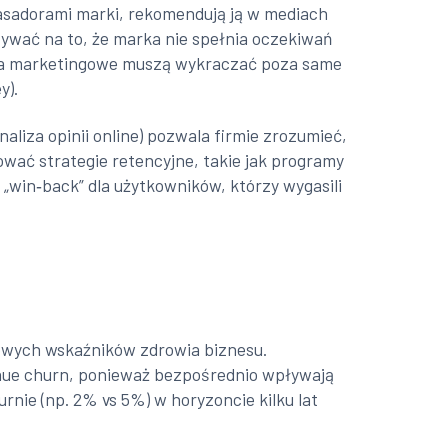
mbasadorami marki, rekomendują ją w mediach
ywać na to, że marka nie spełnia oczekiwań
ania marketingowe muszą wykraczać poza same
y).
aliza opinii online) pozwala firmie zrozumieć,
tować strategie retencyjne, takie jak programy
„win‑back” dla użytkowników, którzy wygasili
zowych wskaźników zdrowia biznesu.
venue churn, ponieważ bezpośrednio wpływają
nie (np. 2% vs 5%) w horyzoncie kilku lat