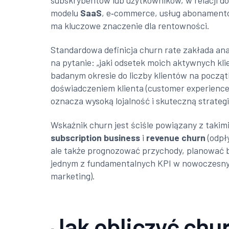
subskrybentów lub użytkowników, w relacji do
modelu
SaaS
, e‑commerce, usług abonamentow
ma kluczowe znaczenie dla rentowności.
Standardowa definicja churn rate zakłada an
na pytanie: „jaki odsetek moich aktywnych kl
badanym okresie do liczby klientów na począt
doświadczeniem klienta (customer experience)
oznacza wysoką lojalność i skuteczną strategi
Wskaźnik churn jest ściśle powiązany z takimi
subscription business
i
revenue churn
(odpł
ale także prognozować przychody, planować bu
jednym z fundamentalnych KPI w nowoczesnyc
marketing).
Jak obliczyć chur