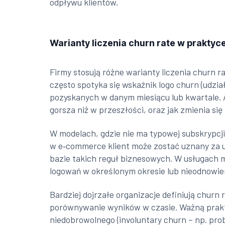
odpływu klientów.
Warianty liczenia churn rate w praktyc
Firmy stosują różne warianty liczenia churn 
często spotyka się wskaźnik logo churn (udzia
pozyskanych w danym miesiącu lub kwartale. A
gorsza niż w przeszłości, oraz jak zmienia si
W modelach, gdzie nie ma typowej subskrypcj
w e‑commerce klient może zostać uznany za ut
bazie takich reguł biznesowych. W usługach mo
logowań w określonym okresie lub nieodnowien
Bardziej dojrzałe organizacje definiują churn
porównywanie wyników w czasie. Ważną praktyk
niedobrowolnego (involuntary churn – np. pro