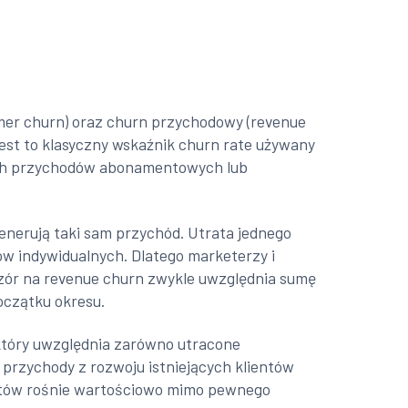
omer churn) oraz churn przychodowy (revenue
Jest to klasyczny wskaźnik churn rate używany
ych przychodów abonamentowych lub
enerują taki sam przychód. Utrata jednego
ów indywidualnych. Dlatego marketerzy i
 Wzór na revenue churn zwykle uwzględnia sumę
oczątku okresu.
który uwzględnia zarówno utracone
 przychody z rozwoju istniejących klientów
entów rośnie wartościowo mimo pewnego