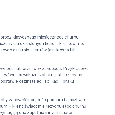
 Oprócz klasycznego miesięcznego churnu,
liczony dla określonych kohort klientów, np.
nych ostatnio klientów jest lepsza lub
tywności lub przerw w zakupach. Przykładowo
 – wówczas wskaźnik churn jest liczony na
dstawie dezinstalacji aplikacji, braku
j, aby zapewnić spójność pomiaru i umożliwić
urn – klient świadomie rezygnuje) od churnu
 wymagają one zupełnie innych działań