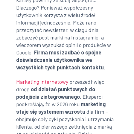
kanały powinny ze sobą współgrać.
Dlaczego? Ponieważ współczesny
użytkownik korzysta z wielu źródeł
informacji jednocześnie. Może rano
przeczytać newsletter, w ciągu dnia
zobaczyć post marki na Instagramie, a
wieczorem wyszukać opinii o produkcie w
Google.
Firma musi zadbać o spójne
doświadczenie użytkownika we
wszystkich tych punktach kontaktu
.
Marketing internetowy
przeszedł więc
drogę
od działań punktowych do
podejścia zintegrowanego
. Eksperci
podkreślają, że w 2026 roku
marketing
staje się systemem wzrostu
dla firm –
obejmuje cały cykl pozyskania i utrzymania
klienta, od pierwszego zetknięcia z marką
aż po lojalność po zakupie. Działy