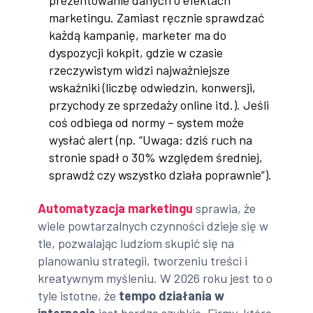
prezentowanie danych o efektach
marketingu. Zamiast ręcznie sprawdzać
każdą kampanię, marketer ma do
dyspozycji kokpit, gdzie w czasie
rzeczywistym widzi najważniejsze
wskaźniki (liczbę odwiedzin, konwersji,
przychody ze sprzedaży online itd.). Jeśli
coś odbiega od normy – system może
wysłać alert (np. “Uwaga: dziś ruch na
stronie spadł o 30% względem średniej,
sprawdź czy wszystko działa poprawnie”).
Automatyzacja marketingu
sprawia, że
wiele powtarzalnych czynności dzieje się w
tle, pozwalając ludziom skupić się na
planowaniu strategii, tworzeniu treści i
kreatywnym myśleniu. W 2026 roku jest to o
tyle istotne, że
tempo działania w
internecie
jest bardzo szybkie. Firmy, które